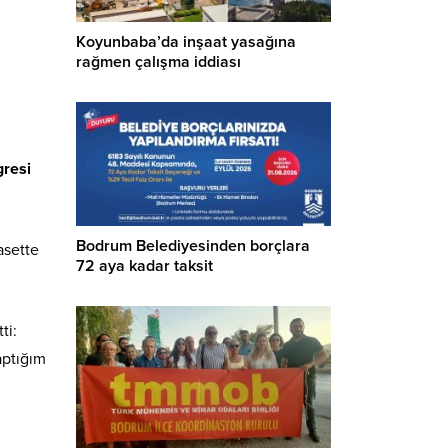
Koyunbaba’da inşaat yasağına
rağmen çalışma iddiası
gresi
Bodrum Belediyesinden borçlara
asette
72 aya kadar taksit
ti:
aptığım