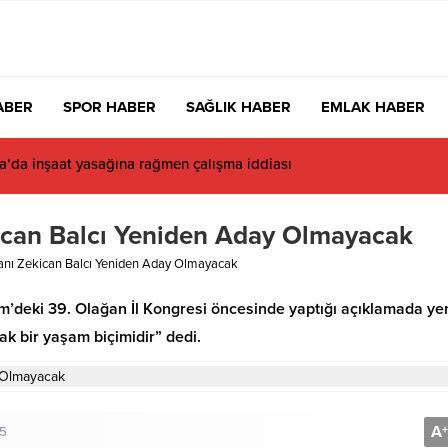
ABER
SPOR HABER
SAĞLIK HABER
EMLAK HABER
da inşaat yasağına rağmen çalışma iddiası
ican Balcı Yeniden Aday Olmayacak
anı Zekican Balcı Yeniden Aday Olmayacak
im’deki 39. Olağan İl Kongresi öncesinde yaptığı açıklamada ye
k bir yaşam biçimidir” dedi.
A
+
25