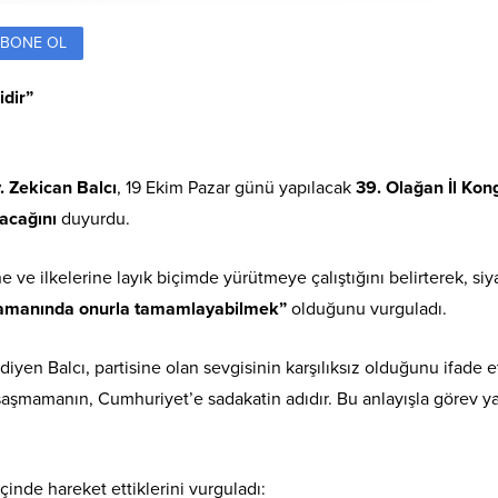
BONE OL
idir”
. Zekican Balcı
, 19 Ekim Pazar günü yapılacak
39. Olağan İl Kon
acağını
duyurdu.
ine ve ilkelerine layık biçimde yürütmeye çalıştığını belirterek, siy
zamanında onurla tamamlayabilmek”
olduğunu vurguladı.
diyen Balcı, partisine olan sevgisinin karşılıksız olduğunu ifade et
şaşmamanın, Cumhuriyet’e sadakatin adıdır. Bu anlayışla görev y
inde hareket ettiklerini vurguladı: