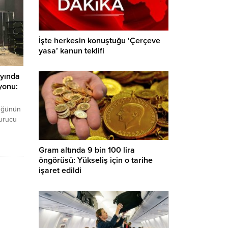
İşte herkesin konuştuğu ‘Çerçeve
yasa’ kanun teklifi
yında
yonu:
üğünün
urucu
şüpheli
Gram altında 9 bin 100 lira
öngörüsü: Yükseliş için o tarihe
işaret edildi