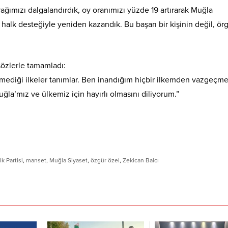
rağımızı dalgalandırdık, oy oranımızı yüzde 19 artırarak Muğla
halk desteğiyle yeniden kazandık. Bu başarı bir kişinin değil, ör
 sözlerle tamamladı:
etmediği ilkeler tanımlar. Ben inandığım hiçbir ilkemden vazgeçm
’mız ve ülkemiz için hayırlı olmasını diliyorum.”
k Partisi
,
manset
,
Muğla Siyaset
,
özgür özel
,
Zekican Balcı