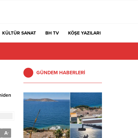
KÜLTÜR SANAT
BH TV
KÖŞE YAZILARI
GÜNDEM HABERLERİ
niden
A
-