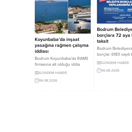
Bodrum Belediy
borçlara 72 aya
Koyunbaba’da inşaat
taksit
yasağına rağmen çalışma
Bodrum Belediyesi
iddiası
borçlar, 6183 sayıl
Bodrum Koyunbaba’da RAMS
kapsamında yüzde 2
GÜNDEM HABER
firmasına ait olduğu iddia
faiziyle taksitlendir
edilen alanda, inşaat yasağı
06.08.2026
Gerçek kişiler için 
GÜNDEM HABER
döneminde peyzaj, yol yapımı
belirli koşulları sağ
06.08.2026
ve satıh düzeltme çalışmaları
kişiler için 72 aya k
yapıldığı ileri sürüldü.
uygulanacak. Son 
tarihi 31 Ağustos 2