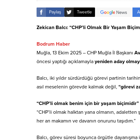
A
Paylaş
Tweetle
Zekican Balcı: “CHP’li Olmak Bir Yaşam Biçim
Bodrum Haber
Muğla, 13 Ekim 2025 – CHP Muğla İl Başkanı
Av
öncesi yaptığı açıklamayla
yeniden aday olmay
Balcı, iki yıldır sürdürdüğü görevi partinin tarih
asıl meselenin görevde kalmak değil,
“görevi 
“CHP’li olmak benim için bir yaşam biçimidir”
“CHP’li olmak halktan yana olmanın, adaletten 
her an makamın ve davanın onurunu taşıdım.”
Balcı, görev süresi boyunca örgütle dayanışma iç