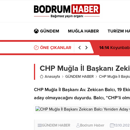
GÜNDEM
MUĞLA HABER
TURİZM H
ÖNE ÇIKANLAR
14:14
Koyunbaba’
CHP Muğla İl Başkanı Zek
Anasayfa
GÜNDEM HABER
CHP Muğla İl Başk
CHP Muğla İl Başkanı Av. Zekican Balcı, 19 Ek
aday olmayacağını duyurdu. Balcı, “CHP’li olma
GÜNDEM HABER
Bodrum Haber
13.10.20