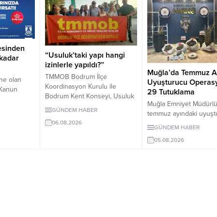
esinden
“Usuluk’taki yapı hangi
 kadar
izinlerle yapıldı?”
Muğla’da Temmuz A
TMMOB Bodrum İlçe
ne olan
Uyuşturucu Operas
Koordinasyon Kurulu ile
ı Kanun
29 Tutuklama
Bodrum Kent Konseyi, Usuluk
9 tecil
Muğla Emniyet Müdürl
Tabiat Parkı’ndaki “flamingo
ilebilecek.
GÜNDEM HABER
temmuz ayındaki uyuşt
yapısı” ve diğer uygulamaların
48 aya,
operasyonlarında 243 
06.08.2026
dayandığı izinlerin
layan tüzel
GÜNDEM HABER
gözaltına alındı, 29 kişi
açıklanmasını istedi. Yapılan
adar taksit
05.08.2026
tutuklandı.
açıklamada, geçmiş yargı
başvuru
kararlarının uygulanması ve
026.
korunan alanda geri dönüşü
olmayan müdahalelerden
kaçınılması çağrısında
bulunuldu.