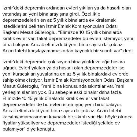
İzmir’deki depremin ardından evleri yıkılan ya da hasarlı olan
vatandaşlar, yeni bina arayışına girdi. Özellikle
depremzedelerin en az 5 yıllık binalarda ev kiralamak
istediklerini belirten İzmir Emlak Komisyoncuları Odası
Başkanı Mesut Güleroğlu, “Elimizde 10-15 yıllık binalarda
kiralık evler var; fakat depremzedeler bu evleri istemiyor, yeni
bina bakıyor. Ancak elimizdeki yeni bina sayısı da çok az.
Arzın talebi karşılayamamasından kaynaklı bir sıkıntı var” dedi.
İzmir’deki depremde çok sayıda bina yıkıldı ve ağır hasara
uğradı. Evleri yıkılan ya da hasarlı olan depremzedeler ise
yeni kuracakları yuvalarına en az 5 yıllık binalardaki evlerde
sahip olmak istiyor. İzmir Emlak Komisyoncuları Odası Başkanı
Mesut Güleroğlu, “Yeni bina konusunda sıkıntılar var. Yeni
yerleşim alanları yok. Bu sebeple eski binalar daha fazla.
Elimizde 10-15 yıllık binalarda kiralık evler var fakat
depremzedeler de bu evleri istemiyor, yeni bina bakıyor.
Ancak elimizdeki yeni bina sayısı da çok az. Arzın talebi
karşılayamamasından kaynaklı bir sıkıntı var. Hal böyle olunca
fiyatlar yükseliyor ve depremzedeler istediği şekilde ev
bulamıyor” diye konuştu.