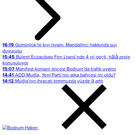
16:19
Gümüşlük’te kıyı isyanı: Mandalinci hakkında suç
duyurusu
15:45
Bülent Eczacıbaşı Fen Lisesi’nde 4 yıl geçti, hâlâ proje
konuşuluyor
15:07
Manifest konseri öncesi Bodrum’da trafik uyarısı
14:41
ADD Muğla, Yeni Parti’nin arka bahçesi mi oldu?
14:12
Muğla’nın ihracatı temmuzda yüzde 9 arttı