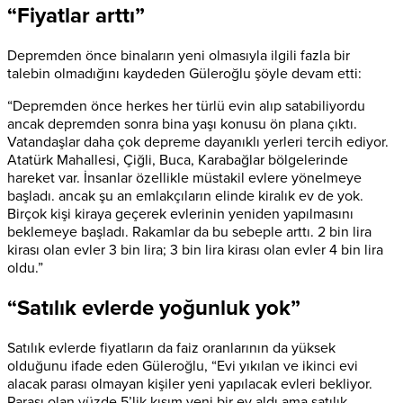
“Fiyatlar arttı”
Depremden önce binaların yeni olmasıyla ilgili fazla bir
talebin olmadığını kaydeden Güleroğlu şöyle devam etti:
“Depremden önce herkes her türlü evin alıp satabiliyordu
ancak depremden sonra bina yaşı konusu ön plana çıktı.
Vatandaşlar daha çok depreme dayanıklı yerleri tercih ediyor.
Atatürk Mahallesi, Çiğli, Buca, Karabağlar bölgelerinde
hareket var. İnsanlar özellikle müstakil evlere yönelmeye
başladı. ancak şu an emlakçıların elinde kiralık ev de yok.
Birçok kişi kiraya geçerek evlerinin yeniden yapılmasını
beklemeye başladı. Rakamlar da bu sebeple arttı. 2 bin lira
kirası olan evler 3 bin lira; 3 bin lira kirası olan evler 4 bin lira
oldu.”
“Satılık evlerde yoğunluk yok”
Satılık evlerde fiyatların da faiz oranlarının da yüksek
olduğunu ifade eden Güleroğlu, “Evi yıkılan ve ikinci evi
alacak parası olmayan kişiler yeni yapılacak evleri bekliyor.
Parası olan yüzde 5’lik kısım yeni bir ev aldı ama satılık