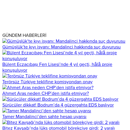
GÜNDEM HABERLERİ
Gümüşlük’te kıyı isyanı: Mandalinci hakkında suç duyurusu
Bülent Eczacıbaşı Fen Lisesi’nde 4 yıl geçti, hâlâ proje
konuşuluyor
Terörsüz Türkiye teklifine komisyondan onay
Ahmet Aras neden CHP’den istifa etmiyor?
Sürücüler dikkat! Bodrum’da 4 güzergahta EDS başlıyor
Tamer Mandalinci’den sahte hesap uyarısı
Bitez Kavşağı’nda lüks otomobil börekçiye girdi: 2 yaralı