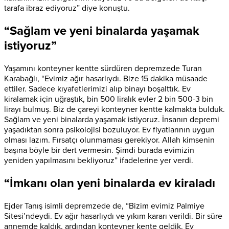
tarafa ibraz ediyoruz” diye konuştu.
“Sağlam ve yeni binalarda yaşamak
istiyoruz”
Yaşamını konteyner kentte sürdüren depremzede Turan
Karabağlı, “Evimiz ağır hasarlıydı. Bize 15 dakika müsaade
ettiler. Sadece kıyafetlerimizi alıp binayı boşalttık. Ev
kiralamak için uğraştık, bin 500 liralık evler 2 bin 500-3 bin
lirayı bulmuş. Biz de çareyi konteyner kentte kalmakta bulduk.
Sağlam ve yeni binalarda yaşamak istiyoruz. İnsanın depremi
yaşadıktan sonra psikolojisi bozuluyor. Ev fiyatlarının uygun
olması lazım. Fırsatçı olunmaması gerekiyor. Allah kimsenin
başına böyle bir dert vermesin. Şimdi burada evimizin
yeniden yapılmasını bekliyoruz” ifadelerine yer verdi.
“İmkanı olan yeni binalarda ev kiraladı
Ejder Tanış isimli depremzede de, “Bizim evimiz Palmiye
Sitesi’ndeydi. Ev ağır hasarlıydı ve yıkım kararı verildi. Bir süre
annemde kaldık, ardından konteyner kente geldik. Ev