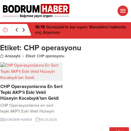
16:19
Gümüşlük’te kıyı isyanı: Mandalinci hakkında
suç duyurusu
Etiket:
CHP operasyonu
Anasayfa
Etiket: CHP operasyonu
CHP Operasyonlarına En Sert
Tepki AKP’li Eski Vekil
Hüseyin Kocabıyık’tan Geldi
CHP Operasyonlarına en sert
tepki AKP’li Eski Vekil Hüseyin
Kocabıyık’tan geldi. Sosyal medya
GÜNDEM HABER
05.07.2025
hesabından dikkat çeken
açıklamalarda bulunan Kocabıyık,