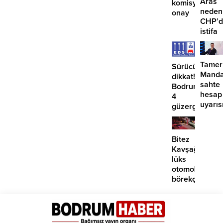
Aras
komisyondan
neden
onay
CHP’d
istifa
etmiyo
Tamer
Sürücüler
Manda
dikkat!
sahte
Bodrum’da
hesap
4
uyarıs
güzergahta
EDS
başlıyor
Bitez
Kavşağı’nda
lüks
otomobil
börekçiye
girdi:
2
yaralı