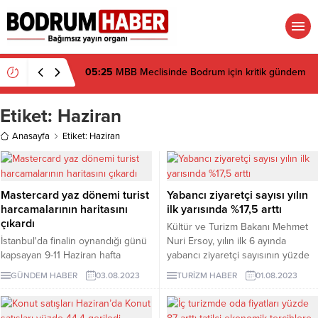
05:25
MBB Meclisinde Bodrum için kritik gündem
Etiket:
Haziran
Anasayfa
Etiket: Haziran
Mastercard yaz dönemi turist
Yabancı ziyaretçi sayısı yılın
harcamalarının haritasını
ilk yarısında %17,5 arttı
çıkardı
Kültür ve Turizm Bakanı Mehmet
İstanbul'da finalin oynandığı günü
Nuri Ersoy, yılın ilk 6 ayında
kapsayan 9-11 Haziran hafta
yabancı ziyaretçi sayısının yüzde
sonunda bir önceki yılın aynı hafta
17,5 arttığını açıkladı. Kişi başına
GÜNDEM HABER
03.08.2023
TURİZM HABER
01.08.2023
sonuna kıyasla yüzde 46, bir
gecelik gelir ilk 6 ayda yüzde 11
önceki haftaya kıyasla yüzde 33
artışla 100 dolara ulaştı.
daha fazla turist harcaması