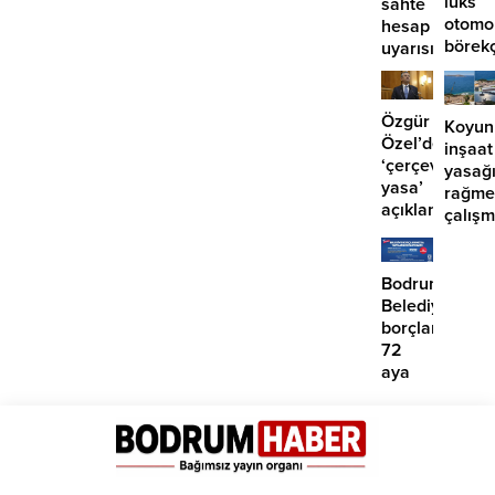
lüks
sahte
otomo
hesap
börek
uyarısı
girdi:
2
yaralı
Özgür
Koyun
Özel’den
inşaat
‘çerçeve
yasağ
yasa’
rağme
açıklaması:
çalış
‘İmza
iddias
atma
çabamız
Bodrum
yok’
Belediyesinde
borçlara
72
aya
kadar
taksit