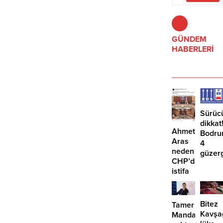
Bayramı 1. günü 28 Haziran
Çarşamba gününe denk geliyor, 1
Temmuz Cumartesi günü sona
eriyor.
GÜNDEM
HABERLERİ
Sürüc
dikkat
Ahmet
Bodru
Aras
4
neden
güzer
CHP’den
EDS
istifa
başlıy
etmiyor?
Bitez
Tamer
Kavşa
Mandalinci’de