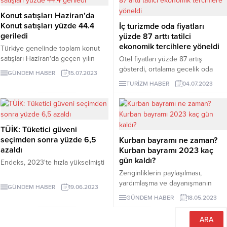
gerçekleşti
Konut satışları Haziran’da
Konut satışları yüzde 44.4
İç turizmde oda fiyatları
geriledi
yüzde 87 arttı tatilci
ekonomik tercihlere yöneldi
Türkiye genelinde toplam konut
satışları Haziran'da geçen yılın
Otel fiyatları yüzde 87 artış
aynı ayına göre %44.4 azalarak 83
gösterdi, ortalama gecelik oda
GÜNDEM HABER
15.07.2023
bin 636 adet oldu.
fiyatları bir yılda bin 445 TL’den 2
TURİZM HABER
04.07.2023
bin 691 TL’ye yükseldi. Fiyatları
yüksek bulan tatilciler daha
ekonomik seçimlere yöneldi.
Tercih edilen uygun fiyatlı
TÜİK: Tüketici güveni
temaların başında ise bungalovlar,
seçimden sonra yüzde 6,5
Kurban bayramı ne zaman?
pansiyonlar, apart oteller geliyor.
azaldı
Kurban bayramı 2023 kaç
gün kaldı?
Endeks, 2023'te hızla yükselmişti
Zenginliklerin paylaşılması,
yardımlaşma ve dayanışmanın
GÜNDEM HABER
19.06.2023
önemini gösteren Kurban bayramı
GÜNDEM HABER
18.05.2023
için geri sayım başladı. Dini
bayramların ikincisi olan Kurban
bayramı dört gün sürecek. Kurban