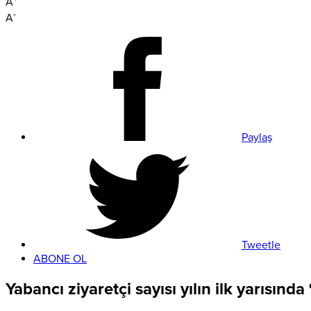
Paylaş
Tweetle
ABONE OL
Yabancı ziyaretçi sayısı yılın ilk yarısında 
Kültür ve Turizm Bakanı Mehmet Nuri Ersoy, yılın ilk 6 ayında yaba
Ersoy, yılın ilk 6 aylık sonuçları ile ilgili düzenlediği basın topl