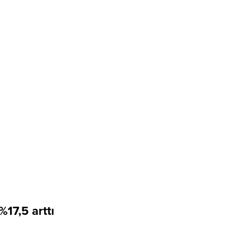
%17,5 arttı
ncı ziyaretçi sayısının yüzde 17,5 arttığını açıkladı.
antısında, ilk 6 ayda turizm gelirinin yüzde 27 artışla 21 milyar 734