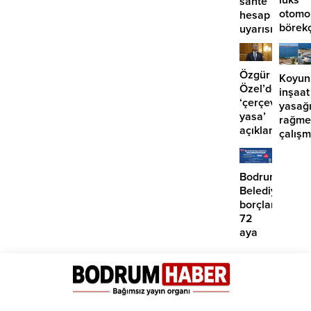
lüks
sahte
otomo
hesap
börek
uyarısı
girdi:
2
yaralı
Özgür
Koyun
Özel’den
inşaat
‘çerçeve
yasağ
yasa’
rağme
açıklaması:
çalış
‘İmza
iddias
atma
çabamız
Bodrum
yok’
Belediyesinde
borçlara
72
aya
kadar
taksit