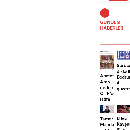
GÜNDEM
HABERLERİ
Sürüc
dikkat
Ahmet
Bodru
Aras
4
neden
güzer
CHP’den
EDS
istifa
başlıy
etmiyor?
Bitez
Tamer
Kavşa
Mandalinci’de