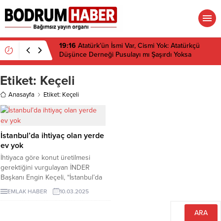
19:16
Atatürk’ün İsmi Var, Cismi Yok: Atatürkçü
Düşünce Derneği Pusulayı mı Şaşırdı Yoksa
Navigasyon mu Bozuldu?
Etiket:
Keçeli
Anasayfa
Etiket: Keçeli
İstanbul’da ihtiyaç olan yerde
ev yok
İhtiyaca göre konut üretilmesi
gerektiğini vurgulayan İNDER
Başkanı Engin Keçeli, “İstanbul’da
ihtiyaç olan yerde ev yok, olmayan
EMLAK HABER
10.03.2025
yerde çok. Artık ‘nerede ev
yaparsam satarım’ dönemi bitti”
dedi.