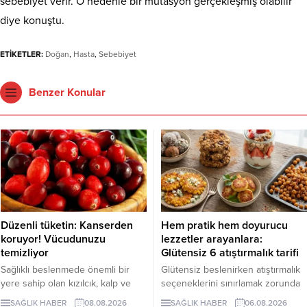
sebebiyet verir. O nedenle bir mutasyon gerçekleşmiş olabilir”
diye konuştu.
ETİKETLER:
Doğan
,
Hasta
,
Sebebiyet
Benzer Konular
Düzenli tüketin: Kanserden
Hem pratik hem doyurucu
koruyor! Vücudunuzu
lezzetler arayanlara:
temizliyor
Glütensiz 6 atıştırmalık tarifi
Sağlıklı beslenmede önemli bir
Glütensiz beslenirken atıştırmalık
yere sahip olan kızılcık, kalp ve
seçeneklerini sınırlamak zorunda
damar sistemini desteklerken
değilsiniz. Evde kolayca
SAĞLIK HABER
08.08.2026
SAĞLIK HABER
06.08.2026