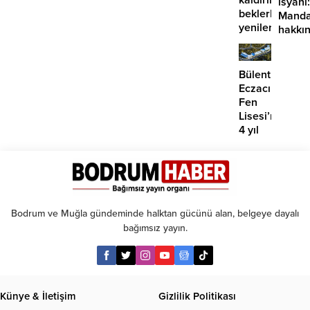
kaldırılmayı
isyanı:
beklerken
Manda
yenilerinin
hakkı
önü
suç
mü
duyur
açılıyor?
Bülent
Eczacıbaşı
Fen
Lisesi’nde
4 yıl
geçti,
hâlâ
proje
konuşuluyor
Bodrum ve Muğla gündeminde halktan gücünü alan, belgeye dayalı
bağımsız yayın.
Künye & İletişim
Gizlilik Politikası