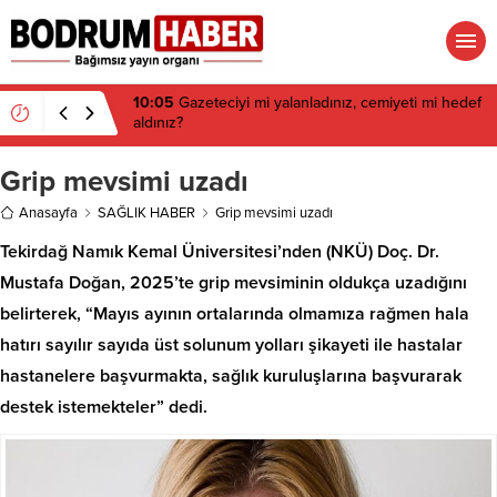
06:15
Danıştay iptal etmişti: Ortakent’te 650 bin
metrekare için yeni imar kararı
Grip mevsimi uzadı
Anasayfa
SAĞLIK HABER
Grip mevsimi uzadı
Tekirdağ Namık Kemal Üniversitesi’nden (NKÜ) Doç. Dr.
Mustafa Doğan, 2025’te grip mevsiminin oldukça uzadığını
belirterek, “Mayıs ayının ortalarında olmamıza rağmen hala
hatırı sayılır sayıda üst solunum yolları şikayeti ile hastalar
hastanelere başvurmakta, sağlık kuruluşlarına başvurarak
destek istemekteler” dedi.