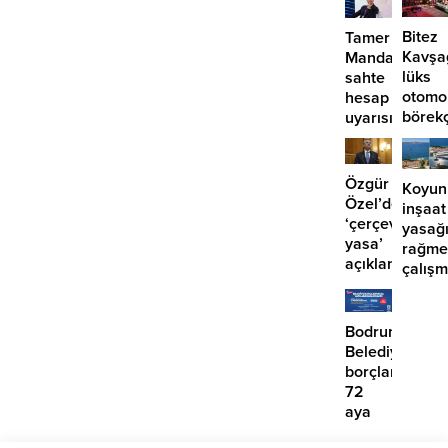
Bitez
Tamer
Kavşa
Mandalinci’de
lüks
sahte
otomo
hesap
börek
uyarısı
girdi:
2
yaralı
Özgür
Koyun
Özel’den
inşaat
‘çerçeve
yasağ
yasa’
rağme
açıklaması:
çalış
‘İmza
iddias
atma
çabamız
Bodrum
yok’
Belediyesinde
borçlara
72
aya
kadar