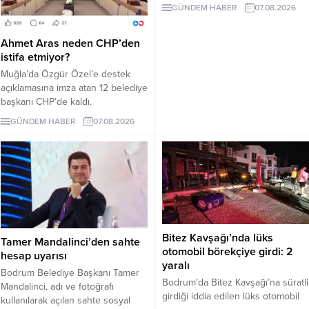
Pazartesi günü devreye girecek.
GÜNDEM HABER
07.08.2026
İşte EDS uygulanacak yollar.
Ahmet Aras neden CHP’den
istifa etmiyor?
Muğla’da Özgür Özel’e destek
açıklamasına imza atan 12 belediye
başkanı CHP’de kaldı.
Milletvekilleri Yeni Parti’ye
GÜNDEM HABER
07.08.2026
geçerken belediye başkanlarının
tutumu ve CHP yönetiminin
sessizliği tartışılıyor.
Bitez Kavşağı’nda lüks
Tamer Mandalinci’den sahte
otomobil börekçiye girdi: 2
hesap uyarısı
yaralı
Bodrum Belediye Başkanı Tamer
Bodrum’da Bitez Kavşağı’na süratli
Mandalinci, adı ve fotoğrafı
girdiği iddia edilen lüks otomobil
kullanılarak açılan sahte sosyal