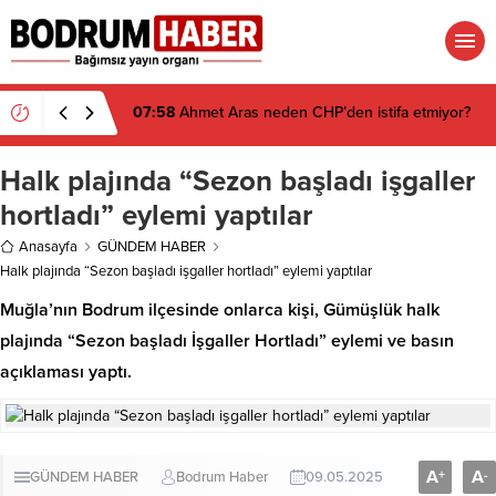
07:26
Muğla’da 2 Milyon 280 Bin TL’lik Akü
Hırsızlığı Zanlısı Yakalandı
Halk plajında “Sezon başladı işgaller
hortladı” eylemi yaptılar
Anasayfa
GÜNDEM HABER
Halk plajında “Sezon başladı işgaller hortladı” eylemi yaptılar
Muğla’nın Bodrum ilçesinde onlarca kişi, Gümüşlük halk
plajında “Sezon başladı İşgaller Hortladı” eylemi ve basın
açıklaması yaptı.
A
A
+
-
GÜNDEM HABER
Bodrum Haber
09.05.2025