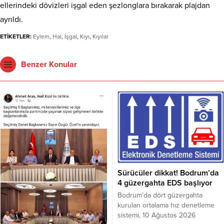
ellerindeki dövizleri işgal eden şezlonglara bırakarak plajdan
ayrıldı.
ETİKETLER:
Eylem
,
Hal
,
İşgal
,
Kıyı
,
Kıyılar
Benzer Konular
Sürücüler dikkat! Bodrum’da
4 güzergahta EDS başlıyor
Bodrum’da dört güzergahta
kurulan ortalama hız denetleme
sistemi, 10 Ağustos 2026