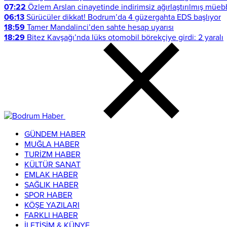
07:22
Özlem Arslan cinayetinde indirimsiz ağırlaştırılmış müeb
06:13
Sürücüler dikkat! Bodrum’da 4 güzergahta EDS başlıyor
18:59
Tamer Mandalinci’den sahte hesap uyarısı
18:29
Bitez Kavşağı’nda lüks otomobil börekçiye girdi: 2 yaralı
GÜNDEM HABER
MUĞLA HABER
TURİZM HABER
KÜLTÜR SANAT
EMLAK HABER
SAĞLIK HABER
SPOR HABER
KÖŞE YAZILARI
FARKLI HABER
İLETİŞİM & KÜNYE