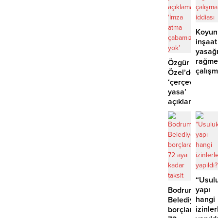
Koyun
inşaat
yasağ
rağme
Özgür
çalış
Özel’den
iddias
‘çerçeve
yasa’
açıklaması:
‘İmza
atma
çabamız
yok’
“Usulu
yapı
Bodrum
hangi
Belediyesinde
izinler
borçlara