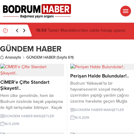
18:29
Bitez Kavşağı’nda lüks otomobil börekçiye
girdi: 2 yaralı
GÜNDEM HABER
Anasayfa
GÜNDEM HABER
(Sayfa 611)
Perişan Halde Bulundular!..
CİMER’e Çifte Standart
Bodrum Yalıkavak’ta bir
Şikayeti!..
hayvanseverin sosyal medya
üzerinden yaptığı yardım çağrısı
Hem ülke genelinde, hem de
üzerine harekete geçen Muğla
Bodrum özelinde kaçak yapılaşma
Barosu Doğal Yaşamı Koruma ve
ile ilgili tartışmalar bitmiyor. Kaçak
GÜNDEM HABER
MANŞETLER
Hayvan Hakları Komisyonu
yapılaşmada bir milat olması
GÜNDEM HABER
MANŞETLER
16.11.2019
Başkanı Vahit Çevik, Yalıkavak
amacıyla Çevre ve Şehircilik
16.11.2019
Sokak Hayvanları gönüllü ekibi ve
Bakanlığı tarafından çıkarılan “İmar
belediye ekipleri, ihmalkarlıkla göz
Barışı” uygulaması, 2018 ve 2019