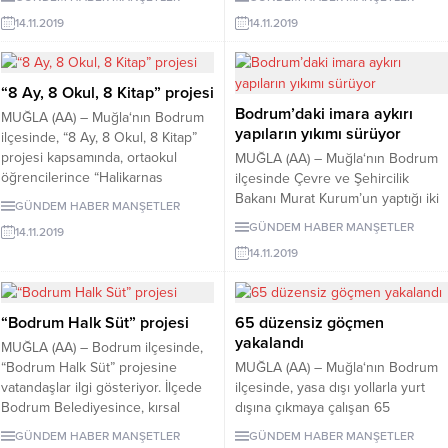
sezon başlamadan yapılacağını
Emin Anter Bulvarı’nda, kamyon,
14.11.2019
14.11.2019
belirtti. Gündoğan’da esnafla bir
iki otomobil ve bir öğrenci
araya gelen Başkan Aras,
servisinin karıştığı zincirleme trafik
Bodrum’daki bütün plajları Milli
kazası meydana geldi. Kazada,
Emlak’tan devralmak istediklerini
öğrenci servisindeki 3 öğrenci ile
“8 Ay, 8 Okul, 8 Kitap” projesi
söyledi. “Müsaitseniz Size
diğer araçlarda bulunan 6 kişi hafif
Bodrum’daki imara aykırı
MUĞLA (AA) – Muğla‘nın Bodrum
Geliyoruz” Projesi kapsamında
yaralandı. Yaralılar, olay yerine
yapıların yıkımı sürüyor
ilçesinde, “8 Ay, 8 Okul, 8 Kitap”
Gündoğan Pazaryerinde esnaf ve
gelen ambulanslarla ilçedeki...
projesi kapsamında, ortaokul
MUĞLA (AA) – Muğla‘nın Bodrum
vatandaşlarla buluşan Bodrum
öğrencilerince “Halikarnas
ilçesinde Çevre ve Şehircilik
Belediye Başkanı Ahmet...
Balıkçısı” Cevat Şakir
Bakanı Murat Kurum’un yaptığı iki
GÜNDEM HABER
MANŞETLER
Kabaağaçlı’nın “Mavi Sürgün”
incelemenin ardından hızlandırılan
GÜNDEM HABER
MANŞETLER
14.11.2019
kitabı okundu. Bodrum Deniz
kaçak yapılardaki yıkımların büyük
14.11.2019
Müzesi 2019-2020 Eğitim-Öğretim
ölçüde tamamlandığı tespit edildi.
Yılı Öğrenci Programları
İmara ve ruhsata aykırılıklar
kapsamında
bulunduğu gerekçesiyle
gerçekleştirdiği projeye,
durdurulan projelerdeki yıkımlar,
“Bodrum Halk Süt” projesi
65 düzensiz göçmen
Gümüşlük Kemal Durmaz
Bakanlık ve Bodrum Belediyesi
yakalandı
MUĞLA (AA) – Bodrum ilçesinde,
Ortaokulu öğrencileri katıldı. Her
Fen İşleri Müdürlüğü ile Yapı
“Bodrum Halk Süt” projesine
MUĞLA (AA) – Muğla‘nın Bodrum
ay bir Halikarnas Balıkçısı kitabının
Kontrol Birimi ekiplerinin
vatandaşlar ilgi gösteriyor. İlçede
ilçesinde, yasa dışı yollarla yurt
farklı bir konuşmacı ve konuk
gözetiminde, havuz, otel binaları,
Bodrum Belediyesince, kırsal
dışına çıkmaya çalışan 65
konuşmacıyla...
iskeleler, ticari...
kalkınmaya destek olmak ve halkın
düzensiz göçmen yakalandı. Sahil
GÜNDEM HABER
MANŞETLER
GÜNDEM HABER
MANŞETLER
sağlıklı, ekonomik ve doğal süt
Güvenlik ekiplerince, Bodrum ve