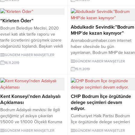
bekliyor? Konu başlıklarında
MUÇEV denen şirketi Bakanlık
yaklaşık 2 saat boyunca
CHP’li belediye yönetimlerine
katılımcılara bilgi aktaran Ali
karşı mı kullanıyor? Muğla’yı
Ağaoğlu, 2019 için potansiyel
yağmalatmak için bu şirketi mi
“Kirleten Öder”
avantajları aktardıktan sonra “
kurdunuz?” dedi. Bodrum
Abdulkadir Sevindik:”Bodrum
Bodrum Belediye Meclisi, 2020
potansiyel risklerimizi sıralarsak
Gündem Haber CHP Muğla
MHP’de kazan kaynıyor”
evsel katı atık tarife raporu ve
Trump, AB ve ABD ile ilişkiler,
Milletvekili Mürsel Alban, Çevre ve
tarife ücretlerini görüşmek üzere
Arenabodrumhaber.com internet
ABD’de...
Şehircilik Bakanı Murat...
olağanüstü toplandı. Başkan vekili
haber sitesinde bu gün
Emel Çakaloğlu başkanlığında
yayınlanan, Bodrum MHP’de kazan
GÜNDEM HABER
MANŞETLER
gerçekleştirilen 2019 yılı Kasım ayı
kaynıyor başlıklı makale kaleme
GÜNDEM HABER
MANŞETLER
16.11.2019
olağanüstü meclis toplantısında,
alan Abdulkadir Sevindik ilginç
15.11.2019
ücretlerin belirlenmesi için süre
bazı gerçekleri dile getirmiş.
isteyen Bodrum Belediyesi Plan
Yorumsuz yayınlıyoruz; AK Parti,
ve Bütçe Komisyonu’nun talebi oy
CHP ve MHP’nin önümüzdeki
birliği ile kabul edildi. Bodrum
süreçte yaşayacağı seçimli
Belediyesi’nin Herodot Kültür...
kongreleri yerel siyasetin en
Kent Konseyi’nden Adalıyalı
CHP Bodrum İlçe örgütünde
önemli gündem maddelerinden..
Açıklaması
delege seçimleri devam
Bir taraftan İlçe, İl ve Genel
ediyor.
Bodrum Adalıyalı mevkisi ile ilgili
Başkanlık seçimlerinde oy
geçtiğimiz yıl askıya çıkarılan
Cumhuriyet Halk Partisi Bodrum
kullanarak...
1/5000 ve 1/1000 Ölçekli Koruma
İlçe örgütünde delege seçimleri
Amaçlı Nazım ve Uygulama İmar
devam ediyor. Bugün Çırkan,
GÜNDEM HABER
MANŞETLER
GÜNDEM HABER
MANŞETLER
Planı değişikliğinin iptaline karar
Konacık, Dirmil, Yalıkavak, Geriş,