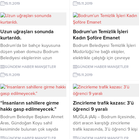
15.11.2019
15.11.2019
verildi. Bodrum Kent Konseyi ve
Dağbelen, Tepecik ve Cevat Şakir
Bodrum Denizciler Derneği
Mahallelerinde yapılan seçimlerin
tarafından yapılan basın
3’ünü Tuna Işın’ın, 6’sını ise Halil
açıklamasında, Adalıyalı ile ilgili
Karahan’ın listeleri kazandığı
18.11.2018 tarihinde askıya
öğrenildi. CHP Bodrum İlçe
Uzun uğraşları sonunda
Bodrum’un Temizlik İşleri
çıkarılan, 1/5000 ve 1/1000 Ölçekli
Başkanı Adayı Tuna Işın, Bodrum
kurtarıldı.
Kadın Şoföre Emanet
Koruma Amaçlı Nazım ve...
merkezinde yapılan delege
Bodrum’da bir bahçe kuyusuna
Bodrum Belediyesi Temizlik İşleri
seçimleri sırasında basın
düşen yaban domuzu Bodrum
Müdürlüğü’ne bağlı ekipler,
mensuplarına yaptığı...
Belediyesi ekiplerinin uzun
elektrikle çalıştığı için çevreye
uğraşları sonunda kurtarıldı.
zarar vermeyen, hem kuru hem
GÜNDEM HABER
MANŞETLER
GÜNDEM HABER
MANŞETLER
Önceki gün akşam saatlerinde,
de ıslak temizlik yapabilen çevre
15.11.2019
15.11.2019
Yalıkavak Mahallesindeki bir
dostu elektrikli süpürgeyle şehrin
vatandaşa ait mandalina
cadde ve sokaklarını temizlemeye
bahçesine giren yetişkin yaban
başladı. Araç filosuna yeni katılan
domuzu su kuyusuna düştü.
çevre dostu elektrikli süpürgenin
Gelen sesler üzerine dışarıya
yeni sürücüsü olarak evli ve bir
“İnsanların sahillere girme
Zincirleme trafik kazası: 3’ü
çıkan ev sahibi Mehmet Demir, 10
çocuk annesi Mediha Ergül
hakkı gasp edilmeyecek.”
öğrenci 9 yaralı
metre derinliğindeki boş su
görevlendirildi. 8...
Bodrum Belediye Başkanı Ahmet
MUĞLA (AA) – Bodrum ilçesinde,
kuyusuna büyük bir domuzun...
Aras, Gündoğan Koyu sahil
dört aracın karıştığı zincirleme
kesiminde bulunan çok sayıda
trafik kazasında, 3’ü öğrenci 9 kişi
iskele ile ilgili düzenlemelerin
yaralandı. Yokuşbaşı Mahallesi,
GÜNDEM HABER
MANŞETLER
GÜNDEM HABER
MANŞETLER