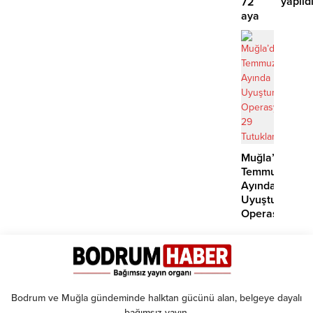
yapıld
72
aya
kadar
taksit
Muğla’da
Temmuz
Ayında
Uyuşturucu
Operasyonu:
29
Tutuklama
Bodrum ve Muğla gündeminde halktan gücünü alan, belgeye dayalı
bağımsız yayın.