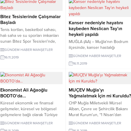
göre göre ölüme terk edilen
yıllarında onbinlerce yeni kaçak
köpekleri kurtarmak için seferber
yapıyı beraberinde getirirken,
oldu. Yalıkavak‘ın tarihi Sandima
şikayetler üzerine yapılan
Bitez Tesislerinde Çalışmalar
Köyü‘nde yaşayan...
denetimlerde ise çifte standart
Başladı
Kanser nedeniyle hayatını
uygulandığı iddiaları CİMER
kaybeden Neslican Tay’ın
Tenis kortları, basketbol sahası,
vasıtasıyla Cumhurbaşkanlığı...
heykeli yapıldı
halı saha ve su sporları imkanları
sunan Bitez Spor Tesisleri’nde,
MUĞLA (AA) – Muğla‘nın Bodrum
düzenleme ve yenileme
ilçesinde, kanser hastalığı
GÜNDEM HABER
MANŞETLER
çalışmaları başladı. Ak Parti
nedeniyle yaşamını yitiren
GÜNDEM HABER
MANŞETLER
16.11.2019
Bodrum İlçe Başkanı Ömer
üniversite öğrencisi Neslican
16.11.2019
Özmen, Belediye Meclis üyesi
Tay’ın heykeli dikildi. Bodrum
Ayşen Kılıç Bozan ve ilçe yönetim
Metalart Sanat Atölyesi sanatçıları
kurulu üyeleri, bugün Bitez Dolgu
Mustafa, Kadir ve Mehmet İşeri
Alanı’ndaki Bitez Spor
tarafından Neslican Tay’ın yapılan
Tesisleri’nde Bodrum’da görev
heykeli, Bodrum Belediyesine
Ekonomist Ali Ağaoğlu
MUÇEV Muğla’yı
yapan basın mensupları ile...
hediye edildi. Çelikten heykel,
BODTO’da…
Yağmalatmak İçin mi Kuruldu?
belediye bahçesine yerleştirildi.
Küresel ekonomik ve finansal
CHP Muğla Milletvekili Mürsel
Bodrum Belediye Başkanı Ahmet
gelişmeler, küresel ve bölgesel
Alban, Çevre ve Şehircilik Bakanı
Aras, çalışmalarından dolayı
gelişmelere bağlı olarak Türkiye
Murat Kurum’un, “1 Nisan’dan
sanatçılara teşekkür etti. Neslican
ekonomisinde 2020 beklentileri
itibaren Fethiye Körfezi’ni
GÜNDEM HABER
MANŞETLER
Tay’ın...
GÜNDEM HABER
MANŞETLER
ve gelecek 10 yılda bizleri neler
temizliyoruz” sözlerini hatırlatarak
16.11.2019
16.11.2019