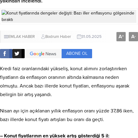
yakından incelendi.
A
A
+
-
EMLAK HABER
Bodrum Haber
31.05.2025
ABONE OL
Kredi faiz oranlarındaki yükseliş, konut alımını zorlaştırırken
fiyatların da enflasyon oranının altında kalmasına neden
olmuştu. Ancak bazı illerde konut fiyatları, enflasyonu aşarak
belirgin bir artış yaşandı.
Nisan ayı için açıklanan yıllık enflasyon oranı yüzde 37,86 iken,
bazı illerde konut fiyatı artışları bu oranı da geçti.
– Konut fiyatlarının en yüksek artış gösterdiği 5 il: