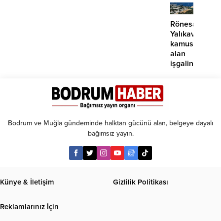
seçkin
paralı
üniver
oluyor!
kabul
Rönesans
Yalıkavak’ta
kamusal
alan
işgalini
sürdürüyor
Bodrum ve Muğla gündeminde halktan gücünü alan, belgeye dayalı
bağımsız yayın.
Künye & İletişim
Gizlilik Politikası
Reklamlarınız İçin