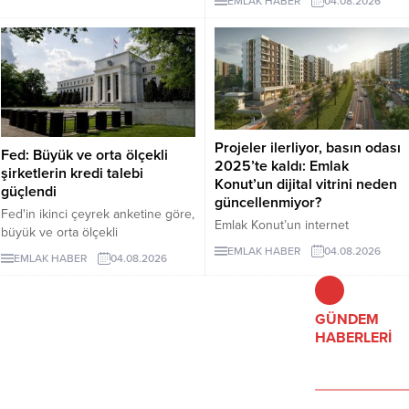
EMLAK HABER
04.08.2026
Düzenleme, izinsiz bungalovları
otomatik olarak yasallaştırmıyor.
Projeler ilerliyor, basın odası
Fed: Büyük ve orta ölçekli
2025’te kaldı: Emlak
şirketlerin kredi talebi
Konut’un dijital vitrini neden
güçlendi
güncellenmiyor?
Fed'in ikinci çeyrek anketine göre,
Emlak Konut’un internet
büyük ve orta ölçekli
sitesindeki basın arşivinde 2026
işletmelerden gelen ticari kredi
EMLAK HABER
04.08.2026
EMLAK HABER
04.08.2026
yılına ait içerik görünmüyor. Son
talebi güçlenirken, işletmelere
kayıtların 14 Ekim 2025 tarihli
yönelik kredi standartları genel
olması dikkat çekti.
olarak değişmedi.
GÜNDEM
HABERLERİ