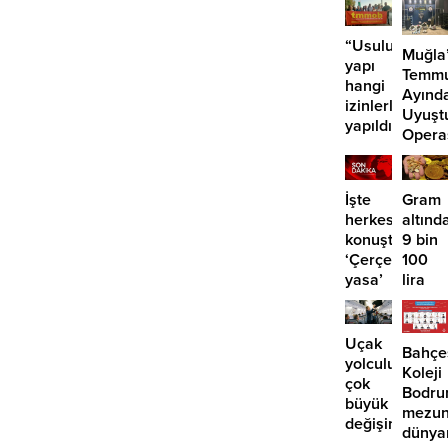
“Usuluk’taki
Muğla
yapı
Temm
hangi
Ayınd
izinlerle
Uyuşt
yapıldı?”
Opera
29
Tutuk
İşte
Gram
herkesin
altınd
konuştuğu
9 bin
‘Çerçeve
100
yasa’
lira
kanun
öngör
teklifi
Yüksel
için o
Uçak
Bahçe
tarihe
yolculuklarınd
Koleji
işaret
çok
Bodr
edildi
büyük
mezun
değişim:
dünya
Artık