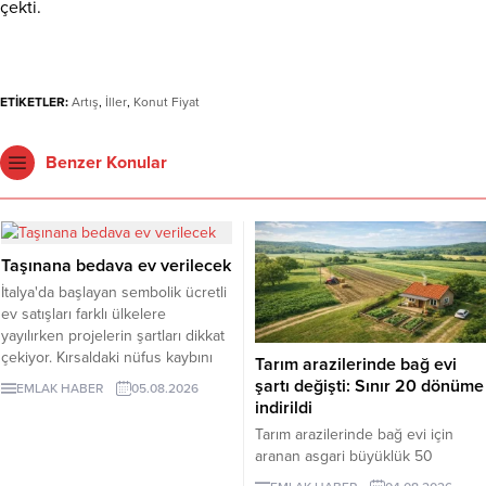
çekti.
ETİKETLER:
Artış
,
İller
,
Konut Fiyat
Benzer Konular
Taşınana bedava ev verilecek
İtalya'da başlayan sembolik ücretli
ev satışları farklı ülkelere
yayılırken projelerin şartları dikkat
çekiyor. Kırsaldaki nüfus kaybını
Tarım arazilerinde bağ evi
önlemeyi amaçlayan
şartı değişti: Sınır 20 dönüme
EMLAK HABER
05.08.2026
uygulamalarda evler ücretsiz veya
indirildi
1 euro gibi bedellerle devredilse
Tarım arazilerinde bağ evi için
de alıcıların belli şartları
aranan asgari büyüklük 50
yerinegetirmesi gerekiyor.
dönümden 20 dönüme indirildi.