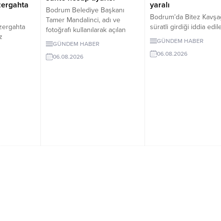
yaralı
zergahta
Bodrum Belediye Başkanı
Bodrum’da Bitez Kavşa
Tamer Mandalinci, adı ve
süratli girdiği iddia edil
zergahta
fotoğrafı kullanılarak açılan
otomobil börekçiye gird
z
sahte sosyal medya
GÜNDEM HABER
GÜNDEM HABER
Kazada sürücü ve yolc
 10 Ağustos
hesaplarına karşı uyarıda
06.08.2026
yaralandı.
nü devreye
06.08.2026
bulundu. Mandalinci, tek resmî
uygulanacak
hesabının @tamermandalinci
olduğunu açıkladı.