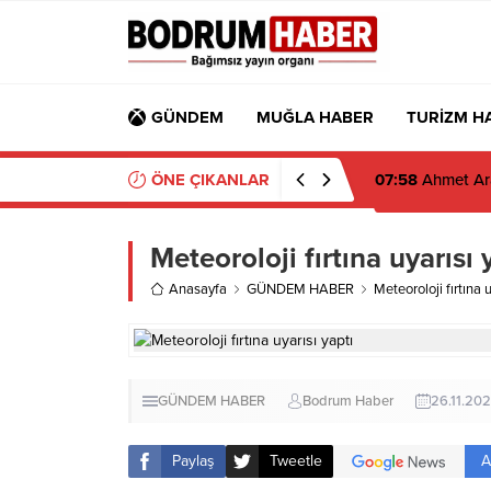
GÜNDEM
MUĞLA HABER
TURİZM H
ÖNE ÇIKANLAR
07:58
Ahmet Ara
Meteoroloji fırtına uyarısı 
Anasayfa
GÜNDEM HABER
Meteoroloji fırtına u
GÜNDEM HABER
Bodrum Haber
26.11.202
A
Paylaş
Tweetle