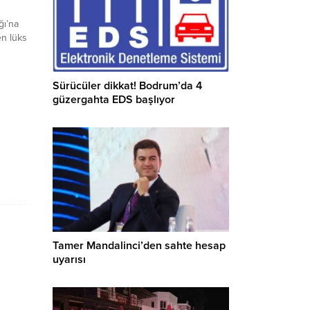
ğı’na
en lüks
i.
u
Sürücüler dikkat! Bodrum’da 4
güzergahta EDS başlıyor
Tamer Mandalinci’den sahte hesap
uyarısı