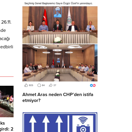
26.11.
nde
acağı
edbirli
Ahmet Aras neden CHP’den istifa
etmiyor?
üks
irdi: 2