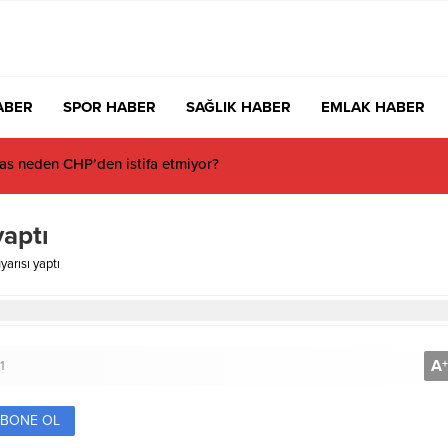
ABER
SPOR HABER
SAĞLIK HABER
EMLAK HABER
s neden CHP’den istifa etmiyor?
yaptı
yarısı yaptı
A
+
1
BONE OL