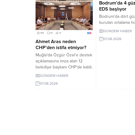
Bodrum’da 4 gü
EDS başlıyor
Bodrum’da dört gü
kurulan ortalama hı
denetleme sistemi,
GÜNDEM HABER
2026 Pazartesi gü
07.08.2026
girecek. İşte EDS 
Ahmet Aras neden
yollar.
CHP’den istifa etmiyor?
Muğla’da Özgür Özel’e destek
açıklamasına imza atan 12
belediye başkanı CHP’de kaldı.
Milletvekilleri Yeni Parti’ye
GÜNDEM HABER
geçerken belediye
07.08.2026
başkanlarının tutumu ve CHP
yönetiminin sessizliği
tartışılıyor.