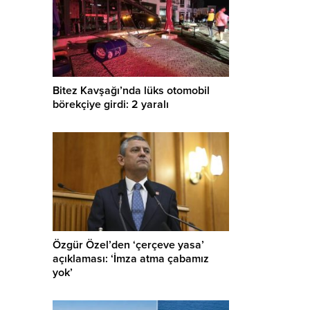
Bitez Kavşağı’nda lüks otomobil
börekçiye girdi: 2 yaralı
Özgür Özel’den ‘çerçeve yasa’
açıklaması: ‘İmza atma çabamız
yok’