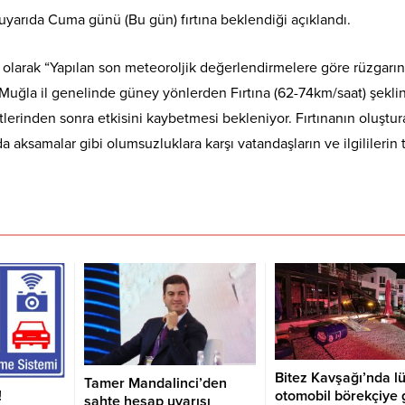
uyarıda Cuma günü (Bu gün) fırtına beklendiği açıklandı.
ili olarak “Yapılan son meteoroljik değerlendirmelere göre rüzgarın 
n Muğla il genelinde güney yönlerden Fırtına (62-74km/saat) şekli
lerinden sonra etkisini kaybetmesi bekleniyor. Fırtınanın oluştur
 aksamalar gibi olumsuzluklara karşı vatandaşların ve ilgililerin t
Bitez Kavşağı’nda l
Tamer Mandalinci’den
otomobil börekçiye g
!
sahte hesap uyarısı