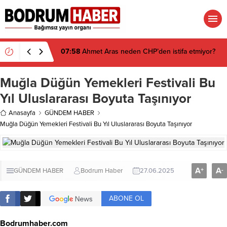
07:58
Ahmet Aras neden CHP’den istifa etmiyor?
Muğla Düğün Yemekleri Festivali Bu
Yıl Uluslararası Boyuta Taşınıyor
Anasayfa
GÜNDEM HABER
Muğla Düğün Yemekleri Festivali Bu Yıl Uluslararası Boyuta Taşınıyor
A
A
+
-
GÜNDEM HABER
Bodrum Haber
27.06.2025
ABONE OL
Bodrumhaber.com