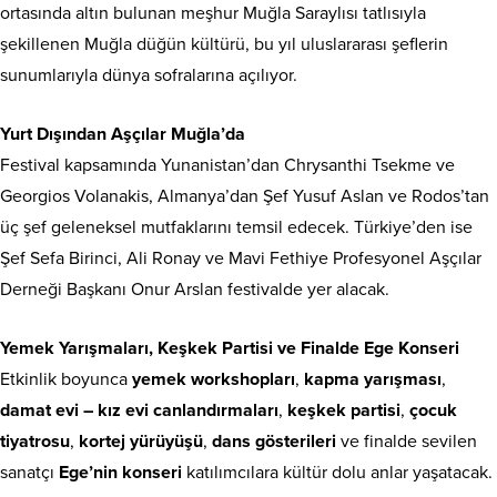
ortasında altın bulunan meşhur Muğla Saraylısı tatlısıyla
şekillenen Muğla düğün kültürü, bu yıl uluslararası şeflerin
sunumlarıyla dünya sofralarına açılıyor.
Yurt Dışından Aşçılar Muğla’da
Festival kapsamında Yunanistan’dan Chrysanthi Tsekme ve
Georgios Volanakis, Almanya’dan Şef Yusuf Aslan ve Rodos’tan
üç şef geleneksel mutfaklarını temsil edecek. Türkiye’den ise
Şef Sefa Birinci, Ali Ronay ve Mavi Fethiye Profesyonel Aşçılar
Derneği Başkanı Onur Arslan festivalde yer alacak.
Yemek Yarışmaları, Keşkek Partisi ve Finalde Ege Konseri
Etkinlik boyunca
yemek workshopları
,
kapma yarışması
,
damat evi – kız evi canlandırmaları
,
keşkek partisi
,
çocuk
tiyatrosu
,
kortej yürüyüşü
,
dans gösterileri
ve finalde sevilen
sanatçı
Ege’nin konseri
katılımcılara kültür dolu anlar yaşatacak.