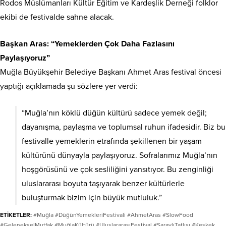
Rodos Müslümanları Kültür Eğitim ve Kardeşlik Derneği folklor
ekibi de festivalde sahne alacak.
Başkan Aras: “Yemeklerden Çok Daha Fazlasını
Paylaşıyoruz”
Muğla Büyükşehir Belediye Başkanı Ahmet Aras festival öncesi
yaptığı açıklamada şu sözlere yer verdi:
“Muğla’nın köklü düğün kültürü sadece yemek değil;
dayanışma, paylaşma ve toplumsal ruhun ifadesidir. Biz bu
festivalle yemeklerin etrafında şekillenen bir yaşam
kültürünü dünyayla paylaşıyoruz. Sofralarımız Muğla’nın
hoşgörüsünü ve çok sesliliğini yansıtıyor. Bu zenginliği
uluslararası boyuta taşıyarak benzer kültürlerle
buluşturmak bizim için büyük mutluluk.”
ETİKETLER:
#Muğla #DüğünYemekleriFestivali #AhmetAras #SlowFood
#GelenekselMutfak #MuğlaKültürü #UluslararasıFestival #SaraylıTatlısı #Keşkek