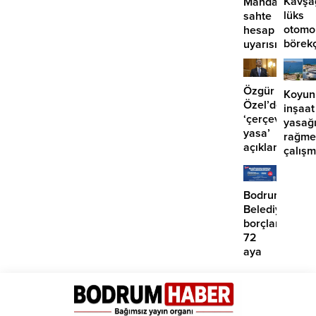
Kavşa
Mandalinci’de
lüks
sahte
otomo
hesap
börek
uyarısı
girdi:
2
yaralı
Özgür
Koyun
Özel’den
inşaat
‘çerçeve
yasağ
yasa’
rağme
açıklaması:
çalış
‘İmza
iddias
atma
çabamız
Bodrum
yok’
Belediyesinde
borçlara
72
aya
kadar
taksit