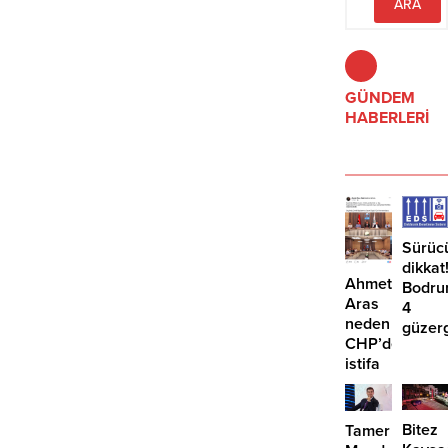
olduğunu açıkladı.
GÜNDEM
HABERLERİ
Sürüc
dikkat
Ahmet
Bodru
Aras
4
neden
güzer
CHP’den
EDS
istifa
başlıy
etmiyor?
Bitez
Tamer