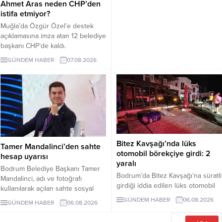
Ahmet Aras neden CHP’den
istifa etmiyor?
Muğla’da Özgür Özel’e destek
açıklamasına imza atan 12 belediye
başkanı CHP’de kaldı.
Milletvekilleri Yeni Parti’ye
GÜNDEM HABER
07.08.2026
geçerken belediye başkanlarının
tutumu ve CHP yönetiminin
sessizliği tartışılıyor.
Bitez Kavşağı’nda lüks
Tamer Mandalinci’den sahte
otomobil börekçiye girdi: 2
hesap uyarısı
yaralı
Bodrum Belediye Başkanı Tamer
Bodrum’da Bitez Kavşağı’na süratli
Mandalinci, adı ve fotoğrafı
girdiği iddia edilen lüks otomobil
kullanılarak açılan sahte sosyal
börekçiye girdi. Kazada sürücü ve
medya hesaplarına karşı uyarıda
GÜNDEM HABER
06.08.2026
GÜNDEM HABER
06.08.2026
yolcu yaralandı.
bulundu. Mandalinci, tek resmî
hesabının @tamermandalinci