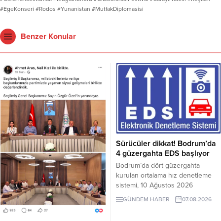
#EgeKonseri #Rodos #Yunanistan #MutfakDiplomasisi
Benzer Konular
Sürücüler dikkat! Bodrum’da
4 güzergahta EDS başlıyor
Bodrum’da dört güzergahta
kurulan ortalama hız denetleme
sistemi, 10 Ağustos 2026
Pazartesi günü devreye girecek.
GÜNDEM HABER
07.08.2026
İşte EDS uygulanacak yollar.