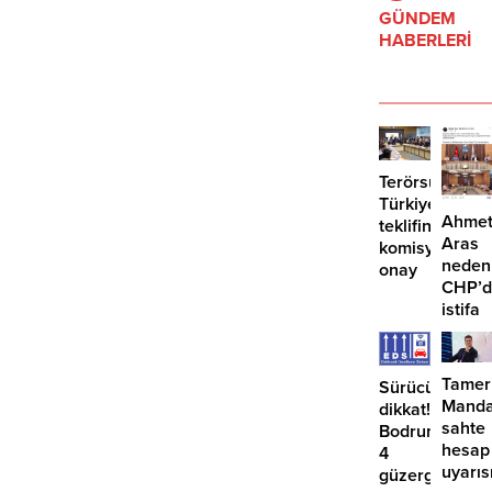
GÜNDEM
HABERLERİ
Terörsüz
Türkiye
Ahme
teklifine
Aras
komisyondan
neden
onay
CHP’d
istifa
etmiyo
Tamer
Sürücüler
Manda
dikkat!
sahte
Bodrum’da
hesap
4
uyarıs
güzergahta