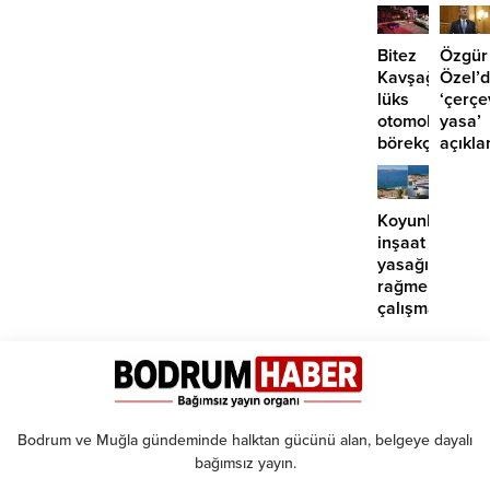
EDS
başlıyor
Bitez
Özgür
Kavşağı’nda
Özel’
lüks
‘çerçe
otomobil
yasa’
börekçiye
açıkla
girdi:
‘İmza
2
atma
yaralı
çabam
Koyunbaba’d
yok’
inşaat
yasağına
rağmen
çalışma
iddiası
Bodrum ve Muğla gündeminde halktan gücünü alan, belgeye dayalı
bağımsız yayın.