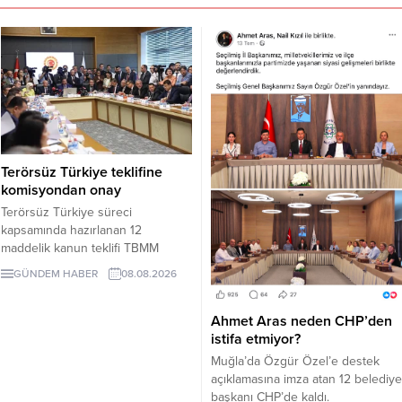
Terörsüz Türkiye teklifine
komisyondan onay
Terörsüz Türkiye süreci
kapsamında hazırlanan 12
maddelik kanun teklifi TBMM
Adalet Komisyonunda kabul edildi.
GÜNDEM HABER
08.08.2026
Teklif 5 ve 10 yıllık erteleme
düzenlemeleri içeriyor.
Ahmet Aras neden CHP’den
istifa etmiyor?
Muğla’da Özgür Özel’e destek
açıklamasına imza atan 12 belediye
başkanı CHP’de kaldı.