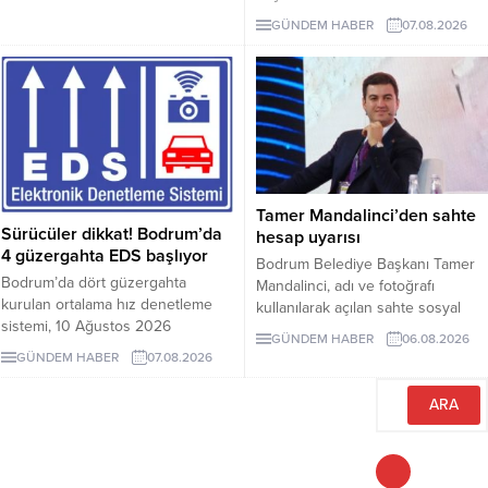
Milletvekilleri Yeni Parti’ye
GÜNDEM HABER
07.08.2026
geçerken belediye başkanlarının
tutumu ve CHP yönetiminin
sessizliği tartışılıyor.
Tamer Mandalinci’den sahte
Sürücüler dikkat! Bodrum’da
hesap uyarısı
4 güzergahta EDS başlıyor
Bodrum Belediye Başkanı Tamer
Bodrum’da dört güzergahta
Mandalinci, adı ve fotoğrafı
kurulan ortalama hız denetleme
kullanılarak açılan sahte sosyal
sistemi, 10 Ağustos 2026
medya hesaplarına karşı uyarıda
GÜNDEM HABER
06.08.2026
Pazartesi günü devreye girecek.
bulundu. Mandalinci, tek resmî
GÜNDEM HABER
07.08.2026
İşte EDS uygulanacak yollar.
hesabının @tamermandalinci
olduğunu açıkladı.