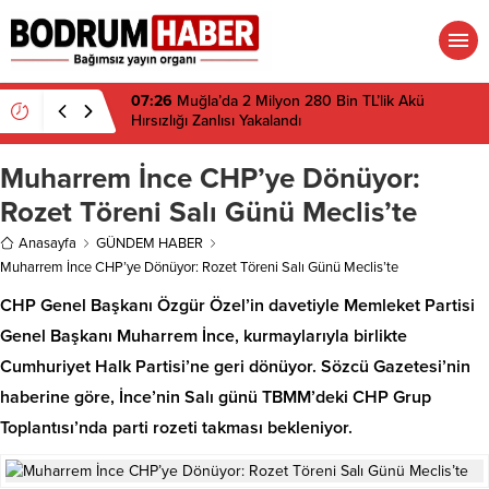
07:26
Muğla’da 2 Milyon 280 Bin TL’lik Akü
Hırsızlığı Zanlısı Yakalandı
Muharrem İnce CHP’ye Dönüyor:
Rozet Töreni Salı Günü Meclis’te
Anasayfa
GÜNDEM HABER
Muharrem İnce CHP’ye Dönüyor: Rozet Töreni Salı Günü Meclis’te
CHP Genel Başkanı Özgür Özel’in davetiyle Memleket Partisi
Genel Başkanı Muharrem İnce, kurmaylarıyla birlikte
Cumhuriyet Halk Partisi’ne geri dönüyor. Sözcü Gazetesi’nin
haberine göre, İnce’nin Salı günü TBMM’deki CHP Grup
Toplantısı’nda parti rozeti takması bekleniyor.