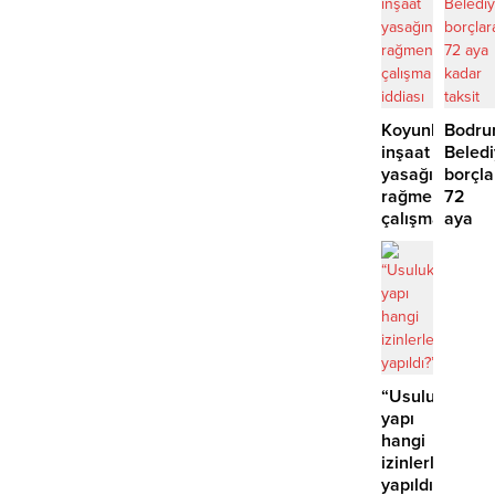
yok’
Koyunbaba’d
Bodr
inşaat
Beled
yasağına
borçla
rağmen
72
çalışma
aya
iddiası
kadar
taksit
“Usuluk’taki
yapı
hangi
izinlerle
yapıldı?”