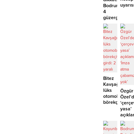
uyarıs
Bodrum’da
4
güzergahta
EDS
başlıyor
Bitez
Kavşağı’nda
lüks
Özgür
otomobil
Özel’
börekçiye
‘çerçe
girdi:
yasa’
2
açıkla
yaralı
‘İmza
atma
çabam