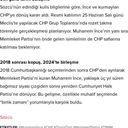
Sözcü’nün edindiği kulis bilgilerine göre, İnce ve kurmayları
CHP’ye dönüş kararı aldı. Resmi katılımın 25 Haziran Salı günü
Meclis’te yapılacak CHP Grup Toplantısı’nda rozet takma
töreniyle gerçekleşmesi planlanıyor. Muharrem İnce’nin yanı sıra
Memleket Partisi’nin önde gelen isimlerinin de CHP saflarına
katılması bekleniyor.
2018 sonrası kopuş, 2024’te birleşme
2018 Cumhurbaşkanlığı seçimlerinden sonra CHP’den ayrılarak
Memleket Partisi’ni kuran Muharrem İnce, yaklaşık üç yıl süren
bağımsız siyasi çizgiden sonra yeniden Cumhuriyet Halk
Partisi’ne dönüyor. Bu gelişme, özellikle muhalif seçmende
“birlik zamanı” yorumlarıyla karşılık buldu.
Sözcü
ETİKETLER:
#Muharremİnce #CHP #ÖzgürÖzel #MemleketPartisi #TBMM