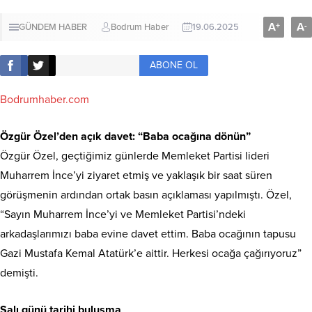
A
A
+
-
GÜNDEM HABER
Bodrum Haber
19.06.2025
ABONE OL
Bodrumhaber.com
Özgür Özel’den açık davet: “Baba ocağına dönün”
Özgür Özel, geçtiğimiz günlerde Memleket Partisi lideri
Muharrem İnce’yi ziyaret etmiş ve yaklaşık bir saat süren
görüşmenin ardından ortak basın açıklaması yapılmıştı. Özel,
“Sayın Muharrem İnce’yi ve Memleket Partisi’ndeki
arkadaşlarımızı baba evine davet ettim. Baba ocağının tapusu
Gazi Mustafa Kemal Atatürk’e aittir. Herkesi ocağa çağırıyoruz”
demişti.
Salı günü tarihi buluşma