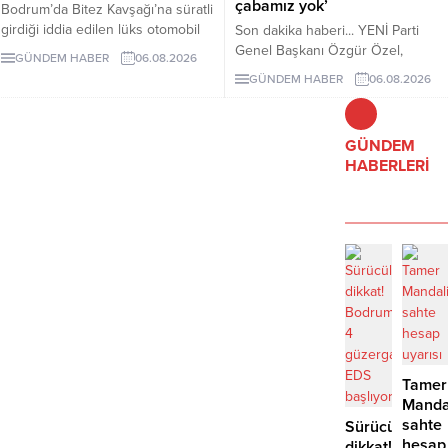
çabamız yok’
Bodrum’da Bitez Kavşağı’na süratli
girdiği iddia edilen lüks otomobil
Son dakika haberi... YENİ Parti
börekçiye girdi. Kazada sürücü ve
Genel Başkanı Özgür Özel,
GÜNDEM HABER
06.08.2026
yolcu yaralandı.
çerçeve yasanın özensiz
GÜNDEM HABER
06.08.2026
hazırlandığını vurgulayarak "İmza
atma çabamız yok" dedi.
GÜNDEM
HABERLERİ
Tamer
Manda
sahte
Sürücüler
hesap
dikkat!