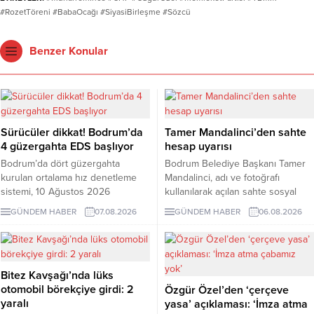
#RozetTöreni #BabaOcağı #SiyasiBirleşme #Sözcü
Benzer Konular
Sürücüler dikkat! Bodrum’da
Tamer Mandalinci’den sahte
4 güzergahta EDS başlıyor
hesap uyarısı
Bodrum’da dört güzergahta
Bodrum Belediye Başkanı Tamer
kurulan ortalama hız denetleme
Mandalinci, adı ve fotoğrafı
sistemi, 10 Ağustos 2026
kullanılarak açılan sahte sosyal
Pazartesi günü devreye girecek.
medya hesaplarına karşı uyarıda
GÜNDEM HABER
07.08.2026
GÜNDEM HABER
06.08.2026
İşte EDS uygulanacak yollar.
bulundu. Mandalinci, tek resmî
hesabının @tamermandalinci
olduğunu açıkladı.
Bitez Kavşağı’nda lüks
otomobil börekçiye girdi: 2
Özgür Özel’den ‘çerçeve
yaralı
yasa’ açıklaması: ‘İmza atma