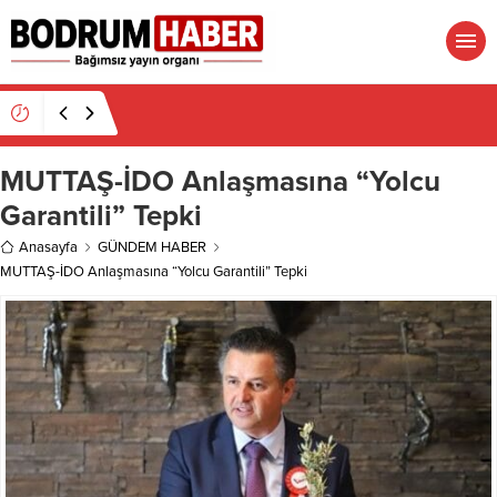
18:29
Bitez Kavşağı’nda lüks otomobil börekçiye
girdi: 2 yaralı
MUTTAŞ-İDO Anlaşmasına “Yolcu
Garantili” Tepki
Anasayfa
GÜNDEM HABER
MUTTAŞ-İDO Anlaşmasına “Yolcu Garantili” Tepki