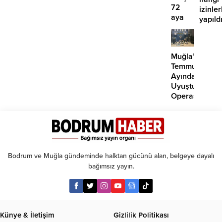
72
izinler
aya
yapıld
kadar
taksit
Muğla’da
Temmuz
Ayında
Uyuşturucu
Operasyonu:
29
Tutuklama
Bodrum ve Muğla gündeminde halktan gücünü alan, belgeye dayalı
bağımsız yayın.
Künye & İletişim
Gizlilik Politikası