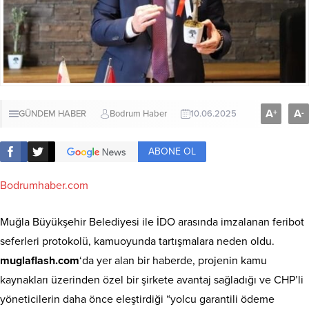
A
A
+
-
GÜNDEM HABER
Bodrum Haber
10.06.2025
ABONE OL
Bodrumhaber.com
Muğla Büyükşehir Belediyesi ile İDO arasında imzalanan feribot
seferleri protokolü, kamuoyunda tartışmalara neden oldu.
muglaflash.com
‘da yer alan bir haberde, projenin kamu
kaynakları üzerinden özel bir şirkete avantaj sağladığı ve CHP’li
yöneticilerin daha önce eleştirdiği “yolcu garantili ödeme