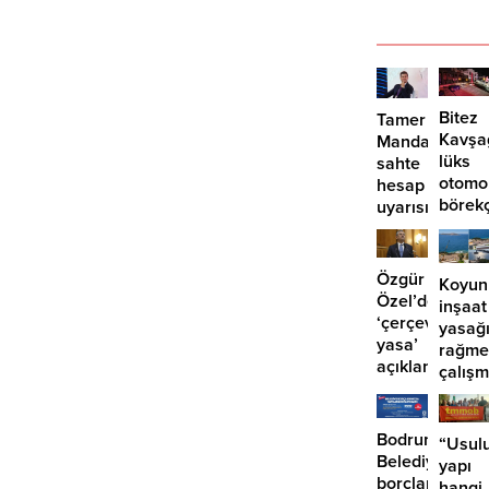
Bitez
Tamer
Kavşa
Mandalinci’de
lüks
sahte
otomo
hesap
börek
uyarısı
girdi:
2
yaralı
Özgür
Koyun
Özel’den
inşaat
‘çerçeve
yasağ
yasa’
rağme
açıklaması:
çalış
‘İmza
iddias
atma
çabamız
Bodrum
“Usulu
yok’
Belediyesinde
yapı
borçlara
hangi