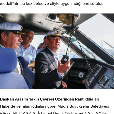
modeli”nin bu kez belediye eliyle uygulandığı öne sürüldü.
Başkan Aras’ın Yakın Çevresi Üzerinden Rant İddiaları
Haberde yer alan iddialara göre, Muğla Büyükşehir Belediyesi
iştiraki MUTTAŞ A.Ş., İstanbul Deniz Otobüsleri A.Ş. (İDO) ile