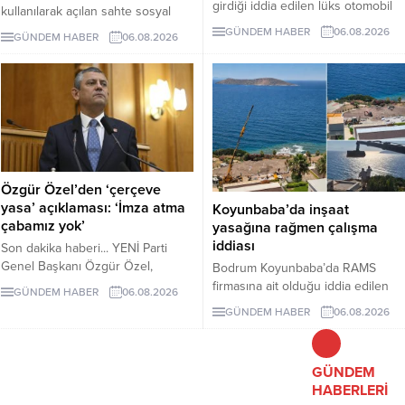
girdiği iddia edilen lüks otomobil
kullanılarak açılan sahte sosyal
börekçiye girdi. Kazada sürücü ve
medya hesaplarına karşı uyarıda
GÜNDEM HABER
06.08.2026
GÜNDEM HABER
06.08.2026
yolcu yaralandı.
bulundu. Mandalinci, tek resmî
hesabının @tamermandalinci
olduğunu açıkladı.
Özgür Özel’den ‘çerçeve
yasa’ açıklaması: ‘İmza atma
Koyunbaba’da inşaat
çabamız yok’
yasağına rağmen çalışma
iddiası
Son dakika haberi... YENİ Parti
Genel Başkanı Özgür Özel,
Bodrum Koyunbaba’da RAMS
çerçeve yasanın özensiz
firmasına ait olduğu iddia edilen
GÜNDEM HABER
06.08.2026
hazırlandığını vurgulayarak "İmza
alanda, inşaat yasağı döneminde
GÜNDEM HABER
06.08.2026
atma çabamız yok" dedi.
peyzaj, yol yapımı ve satıh
düzeltme çalışmaları yapıldığı ileri
sürüldü.
GÜNDEM
HABERLERİ