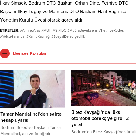
İlkay Şimşek, Bodrum DTO Başkanı Orhan Dinç, Fethiye DTO
Başkanı İlkay Tugay ve Marmaris DTO Başkanı Halil Bağlı ise
Yönetim Kurulu Üyesi olarak görev aldı
ETİKETLER:
#AhmetAras #MUTTAŞ #İDO #MuğlaBüyükşehir #FethiyeRodos
#YolcuGarantisi #KamuKaynağı #SosyalBelediyecilik
Benzer Konular
Bitez Kavşağı’nda lüks
Tamer Mandalinci’den sahte
otomobil börekçiye girdi: 2
hesap uyarısı
yaralı
Bodrum Belediye Başkanı Tamer
Bodrum’da Bitez Kavşağı’na süratli
Mandalinci, adı ve fotoğrafı