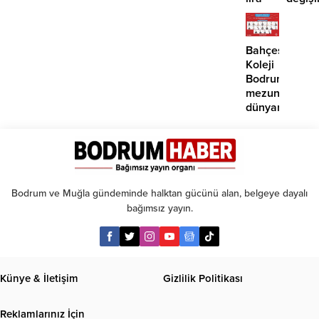
öngörüsü:
Artık
Yükseliş
paralı
için o
oluyor
Bahçeşehir
tarihe
Koleji
işaret
Bodrum
edildi
mezunlarına
dünyanın
seçkin
üniversiteleri
kabul
Bodrum ve Muğla gündeminde halktan gücünü alan, belgeye dayalı
bağımsız yayın.
Künye & İletişim
Gizlilik Politikası
Reklamlarınız İçin