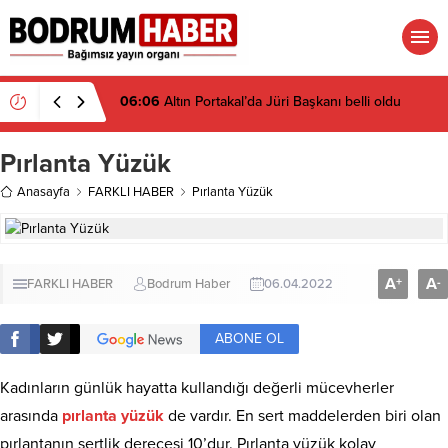
06:06
Altın Portakal’da Jüri Başkanı belli oldu
Pırlanta Yüzük
Anasayfa
FARKLI HABER
Pırlanta Yüzük
A
A
+
-
FARKLI HABER
Bodrum Haber
06.04.2022
ABONE OL
Kadınların günlük hayatta kullandığı değerli mücevherler
arasında
pırlanta yüzük
de vardır. En sert maddelerden biri olan
pırlantanın sertlik derecesi 10’dur. Pırlanta yüzük kolay