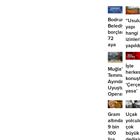
Bodrum
“Usulu
Belediyesinde
yapı
borçlara
hangi
72
izinler
aya
yapıld
kadar
taksit
İşte
Muğla’da
herke
Temmuz
konuş
Ayında
‘Çerç
Uyuşturucu
yasa’
Operasyonu:
kanun
29
teklifi
Tutuklama
Gram
Uçak
altında
yolcul
9 bin
çok
100
büyük
lira
değişi