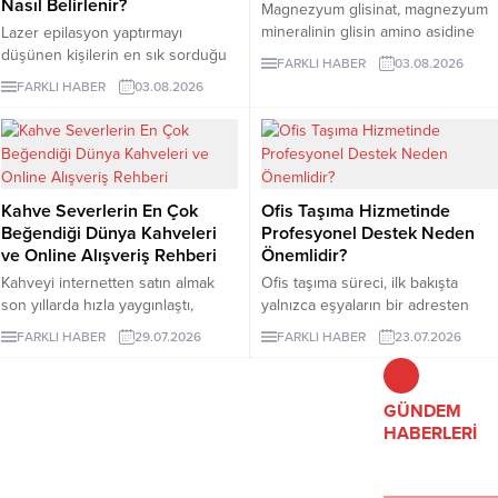
Nasıl Belirlenir?
Magnezyum glisinat, magnezyum
mineralinin glisin amino asidine
Lazer epilasyon yaptırmayı
bağlandığı bir takviye formudur.
düşünen kişilerin en sık sorduğu
FARKLI HABER
03.08.2026
Glisin, vücudun protein yapımında
konuların başında kaç seans
FARKLI HABER
03.08.2026
kullandığı en küçük amino asittir
gerektiği gelir. Ancak bu soruya
ve burada minerali taşıyan bileşen
herkes için geçerli tek bir sayı
olarak görev yapar.
vermek mümkün değildir. Cilt
rengi, kılın kalınlığı, uygulama
bölgesi ve hormonal özellikler
Kahve Severlerin En Çok
Ofis Taşıma Hizmetinde
seans planını etkileyebilir. İzmir
Beğendiği Dünya Kahveleri
Profesyonel Destek Neden
lazer epilasyon seçenekleri
ve Online Alışveriş Rehberi
Önemlidir?
araştırılırken kısa sürede kesin
sonuç vadeden açıklamalarla
Kahveyi internetten satın almak
Ofis taşıma süreci, ilk bakışta
karşılaşılabilir....
son yıllarda hızla yaygınlaştı,
yalnızca eşyaların bir adresten
çünkü artık dünyanın en özel
başka bir adrese götürülmesi gibi
FARKLI HABER
29.07.2026
FARKLI HABER
23.07.2026
yörelerinden gelen çekirdekler
görünse de kurumsal işletmeler
birkaç tıkla kapınıza kadar
için bundan çok daha geniş bir
ulaşabiliyor.
anlam taşır.
GÜNDEM
HABERLERİ