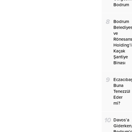
Bodrum
8
Bodrum
Belediyes
ve
Rönesan
Holding’
Kaçak
Şantiye
Binası
9
Eczacıba
Buna
Tenezzül
Eder
mi?
10
Davos’a
Giderken
Bodrum’