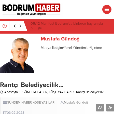
16:19
Gümüşlük’te kıyı isyanı: Mandalinci hakkında
suç duyurusu
Mustafa Gündoğ
Medya İletişim/Yerel Yönetimler/İşletme
Rantçı Belediyecilik…
Anasayfa
GÜNDEM HABER
,
KÖŞE YAZILARI
Rantçı Belediyecilik…
GÜNDEM HABER
KÖŞE YAZILARI
Mustafa Gündoğ
A
A
+
-
03.02.2023