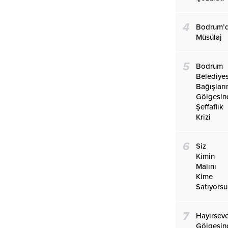
4
Bodrum’
Müsülaj
5
Bodrum
Belediye
Bağışları
Gölgesin
Şeffaflık
Krizi
6
Siz
Kimin
Malını
Kime
Satıyors
7
Hayırseve
Gölgesin