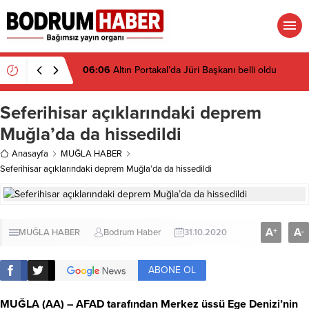
06:06
Altın Portakal’da Jüri Başkanı belli oldu
Seferihisar açıklarındaki deprem
Muğla’da da hissedildi
Anasayfa
MUĞLA HABER
Seferihisar açıklarındaki deprem Muğla’da da hissedildi
A
A
+
-
MUĞLA HABER
Bodrum Haber
31.10.2020
ABONE OL
MUĞLA
(AA) – AFAD tarafından Merkez üssü Ege Denizi’nin