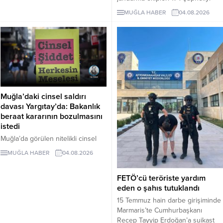
dosyası, proje alanının tamamen
yakaladı. Şüphelilerden 33’ü
MUĞLA HABER
04.08.2026
ormanlık bölgede bulunduğunu
tutuklandı.
ortaya koydu. Yerleşim alanlarına
110 metre mesafedeki projeyle
üretim 350 bin metreküpe
çıkarılırken, 5.5 milyon metreküp
maden atığı oluşması ve koruma
altındaki kuş türlerinin yaşam
alanının etkilenmesi öngörülüyor.
Muğla’daki cinsel saldırı
davası Yargıtay’da: Bakanlık
beraat kararının bozulmasını
istedi
Muğla’da görülen nitelikli cinsel
saldırı davasında verilen beraat
MUĞLA HABER
04.08.2026
kararı Yargıtay’a taşındı. Aile ve
Sosyal Hizmetler Bakanlığı kararın
FETÖ’cü teröriste yardım
bozulmasını istedi.
eden o şahıs tutuklandı
15 Temmuz hain darbe girişiminde
Marmaris’te Cumhurbaşkanı
Recep Tayyip Erdoğan’a suikast