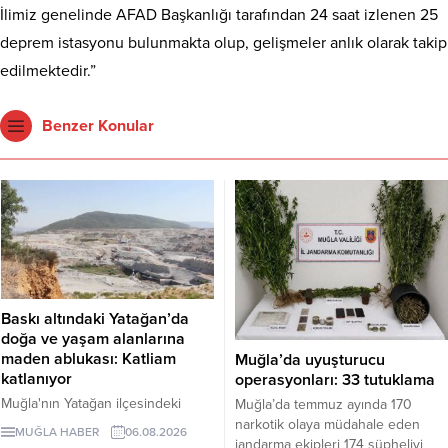
İlimiz genelinde AFAD Başkanlığı tarafından 24 saat izlenen 25
deprem istasyonu bulunmakta olup, gelişmeler anlık olarak takip
edilmektedir.”
Benzer Konular
Baskı altındaki Yatağan’da
doğa ve yaşam alanlarına
maden ablukası: Katliam
Muğla’da uyuşturucu
katlanıyor
operasyonları: 33 tutuklama
Muğla'nın Yatağan ilçesindeki
Muğla’da temmuz ayında 170
mermer ocağının kapasitesinin üç
narkotik olaya müdahale eden
MUĞLA HABER
06.08.2026
kat artırılması için hazırlanan ÇED
jandarma ekipleri 174 şüpheliyi