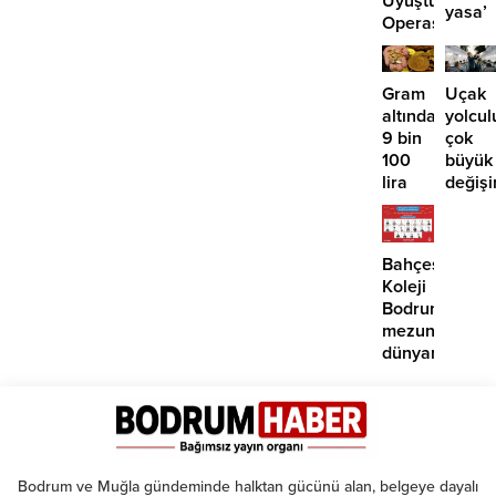
Uyuşturucu
yasa’
Operasyonu:
kanun
29
teklifi
Tutuklama
Gram
Uçak
altında
yolcul
9 bin
çok
100
büyük
lira
değişi
öngörüsü:
Artık
Yükseliş
paralı
için o
oluyor
Bahçeşehir
tarihe
Koleji
işaret
Bodrum
edildi
mezunlarına
dünyanın
seçkin
üniversiteleri
kabul
Bodrum ve Muğla gündeminde halktan gücünü alan, belgeye dayalı