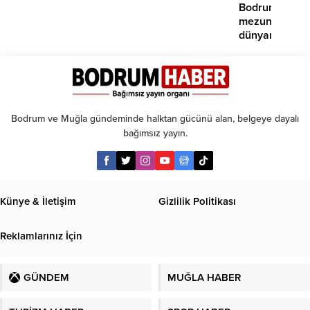
Bodrum
edildi
mezunlarına
dünyanın
seçkin
üniversiteleri
kabul
Bodrum ve Muğla gündeminde halktan gücünü alan, belgeye dayalı
bağımsız yayın.
Künye & İletişim
Gizlilik Politikası
Reklamlarınız İçin
GÜNDEM
MUĞLA HABER