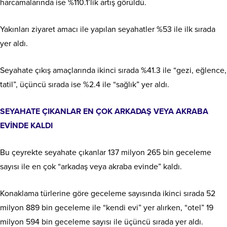
harcamalarında ise %110.1’lik artış görüldü.
Yakınları ziyaret amacı ile yapılan seyahatler %53 ile ilk sırada
yer aldı.
Seyahate çıkış amaçlarında ikinci sırada %41.3 ile “gezi, eğlence,
tatil”, üçüncü sırada ise %2.4 ile “sağlık” yer aldı.
SEYAHATE ÇIKANLAR EN ÇOK ARKADAŞ VEYA AKRABA
EVİNDE KALDI
Bu çeyrekte seyahate çıkanlar 137 milyon 265 bin geceleme
sayısı ile en çok “arkadaş veya akraba evinde” kaldı.
Konaklama türlerine göre geceleme sayısında ikinci sırada 52
milyon 889 bin geceleme ile “kendi evi” yer alırken, “otel” 19
milyon 594 bin geceleme sayısı ile üçüncü sırada yer aldı.