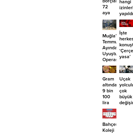
borçlara
hangi
72
izinler
aya
yapıld
kadar
taksit
İşte
Muğla’da
herke
Temmuz
konuş
Ayında
‘Çerç
Uyuşturucu
yasa’
Operasyonu:
kanun
29
teklifi
Tutuklama
Gram
Uçak
altında
yolcul
9 bin
çok
100
büyük
lira
değişi
öngörüsü:
Artık
Yükseliş
paralı
için o
oluyor
Bahçeşehir
tarihe
Koleji
işaret