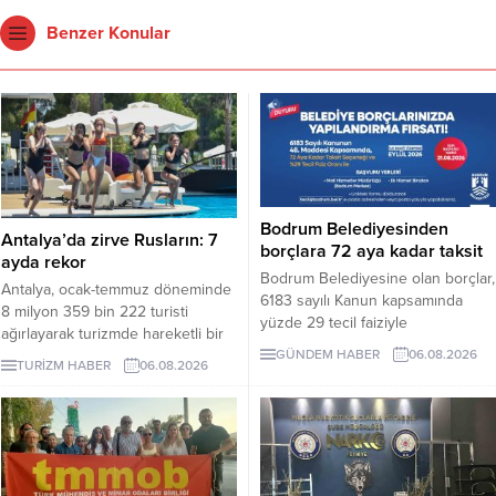
Benzer Konular
Bodrum Belediyesinden
Antalya’da zirve Rusların: 7
borçlara 72 aya kadar taksit
ayda rekor
Bodrum Belediyesine olan borçlar,
Antalya, ocak-temmuz döneminde
6183 sayılı Kanun kapsamında
8 milyon 359 bin 222 turisti
yüzde 29 tecil faiziyle
ağırlayarak turizmde hareketli bir
taksitlendirilebilecek. Gerçek
dönemi geride bıraktı. 1 milyon
GÜNDEM HABER
06.08.2026
TURİZM HABER
06.08.2026
kişiler için 48 aya, belirli koşulları
979 bin ziyaretçiyle listenin ilk
sağlayan tüzel kişiler için 72 aya
sırasında yer alan Ruslar, kente
kadar taksit uygulanacak. Son
gelen her 4 turistten birini
başvuru tarihi 31 Ağustos 2026.
oluşturdu.