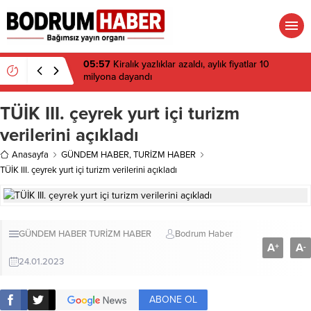
05:57
Kiralık yazlıklar azaldı, aylık fiyatlar 10
milyona dayandı
TÜİK III. çeyrek yurt içi turizm
verilerini açıkladı
Anasayfa
GÜNDEM HABER
,
TURİZM HABER
TÜİK III. çeyrek yurt içi turizm verilerini açıkladı
GÜNDEM HABER
TURİZM HABER
Bodrum Haber
A
A
+
-
24.01.2023
ABONE OL