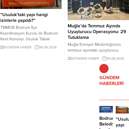
“Usuluk’taki yapı hangi
izinlerle yapıldı?”
Muğla’da Temmuz Ayında
TMMOB Bodrum İlçe
Uyuşturucu Operasyonu: 29
Koordinasyon Kurulu ile Bodrum
Tutuklama
Kent Konseyi, Usuluk Tabiat
Muğla Emniyet Müdürlüğünün
Parkı’ndaki “flamingo yapısı” ve
GÜNDEM HABER
06.08.2026
temmuz ayındaki uyuşturucu
diğer uygulamaların dayandığı
operasyonlarında 243 şüpheli
izinlerin açıklanmasını istedi.
GÜNDEM HABER
05.08.2026
gözaltına alındı, 29 kişi tutuklandı.
Yapılan açıklamada, geçmiş yargı
kararlarının uygulanması ve
korunan alanda geri dönüşü
GÜNDEM
olmayan müdahalelerden
HABERLERİ
kaçınılması çağrısında bulunuldu.
Bodrum
“Usulu
Belediyesinde
yapı