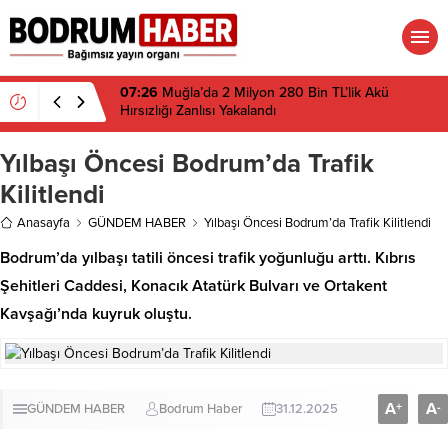
07:26
Muğla’da 2 Milyon 280 Bin TL’lik Akü
Hırsızlığı Zanlısı Yakalandı
Yılbaşı Öncesi Bodrum’da Trafik
Kilitlendi
Anasayfa
GÜNDEM HABER
Yılbaşı Öncesi Bodrum’da Trafik Kilitlendi
Bodrum’da yılbaşı tatili öncesi trafik yoğunluğu arttı. Kıbrıs
Şehitleri Caddesi, Konacık Atatürk Bulvarı ve Ortakent
Kavşağı’nda kuyruk oluştu.
A
A
+
-
GÜNDEM HABER
Bodrum Haber
31.12.2025