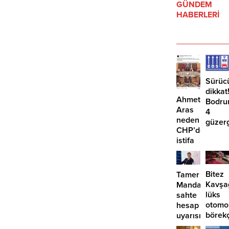
GÜNDEM
HABERLERİ
Sürüc
dikkat
Ahmet
Bodru
Aras
4
neden
güzer
CHP’den
EDS
istifa
başlıy
etmiyor?
Bitez
Tamer
Kavşa
Mandalinci’de
lüks
sahte
otomo
hesap
börek
uyarısı
girdi: