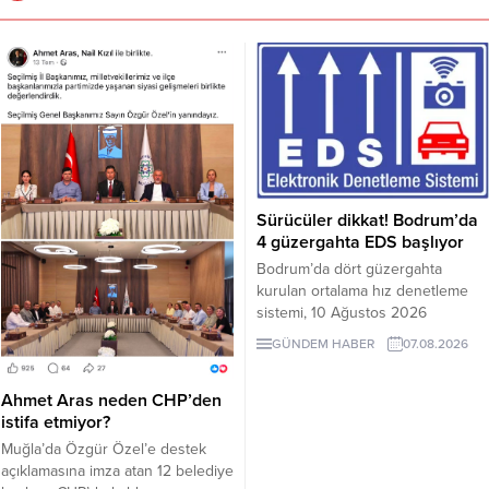
Sürücüler dikkat! Bodrum’da
4 güzergahta EDS başlıyor
Bodrum’da dört güzergahta
kurulan ortalama hız denetleme
sistemi, 10 Ağustos 2026
Pazartesi günü devreye girecek.
GÜNDEM HABER
07.08.2026
İşte EDS uygulanacak yollar.
Ahmet Aras neden CHP’den
istifa etmiyor?
Muğla’da Özgür Özel’e destek
açıklamasına imza atan 12 belediye