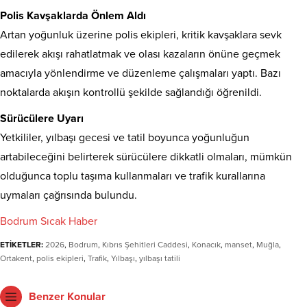
Polis Kavşaklarda Önlem Aldı
Artan yoğunluk üzerine polis ekipleri, kritik kavşaklara sevk
edilerek akışı rahatlatmak ve olası kazaların önüne geçmek
amacıyla yönlendirme ve düzenleme çalışmaları yaptı. Bazı
noktalarda akışın kontrollü şekilde sağlandığı öğrenildi.
Sürücülere Uyarı
Yetkililer, yılbaşı gecesi ve tatil boyunca yoğunluğun
artabileceğini belirterek sürücülere dikkatli olmaları, mümkün
olduğunca toplu taşıma kullanmaları ve trafik kurallarına
uymaları çağrısında bulundu.
Bodrum Sıcak Haber
ETİKETLER:
2026
,
Bodrum
,
Kıbrıs Şehitleri Caddesi
,
Konacık
,
manset
,
Muğla
,
Ortakent
,
polis ekipleri
,
Trafik
,
Yılbaşı
,
yılbaşı tatili
Benzer Konular