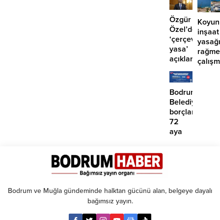
2
yaralı
Özgür
Koyun
Özel’den
inşaat
‘çerçeve
yasağ
yasa’
rağme
açıklaması:
çalış
‘İmza
iddias
atma
çabamız
Bodrum
yok’
Belediyesinde
borçlara
72
aya
kadar
taksit
Bodrum ve Muğla gündeminde halktan gücünü alan, belgeye dayalı
bağımsız yayın.