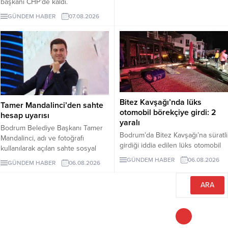
başkanı CHP’de kaldı.
Milletvekilleri Yeni Parti’ye
GÜNDEM HABER
07.08.2026
geçerken belediye başkanlarının
tutumu ve CHP yönetiminin
sessizliği tartışılıyor.
Bitez Kavşağı’nda lüks
Tamer Mandalinci’den sahte
otomobil börekçiye girdi: 2
hesap uyarısı
yaralı
Bodrum Belediye Başkanı Tamer
Bodrum’da Bitez Kavşağı’na süratli
Mandalinci, adı ve fotoğrafı
girdiği iddia edilen lüks otomobil
kullanılarak açılan sahte sosyal
börekçiye girdi. Kazada sürücü ve
medya hesaplarına karşı uyarıda
GÜNDEM HABER
06.08.2026
GÜNDEM HABER
06.08.2026
yolcu yaralandı.
bulundu. Mandalinci, tek resmî
hesabının @tamermandalinci
olduğunu açıkladı.