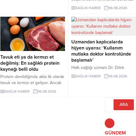
değilsiniz. Evde kolayca
kızılcık, bazı kanser türlerine karşı
SAĞLIK HABER
06.08.2026
hazırlayabileceğiniz bu 5 glütensiz
koruyucu rol oynarken vücuttaki
tarif, hem pratik hem de lezzetli
iltihaplanmanın göstergelerinden
alternatifler sunuyor.
biri olan CRP seviyesinin
düşürülmesine destek oluyor.
Uzmandan kaplıcalarda
hijyen uyarısı: ‘Kullanım
mutlaka doktor kontrolünde
Tavuk eti ya da kırmızı et
başlamalı’
değilmiş: En sağlıklı protein
Halk sağlığı uzmanı Dr. Dilek
kaynağı belli oldu
Aslan, kaplıcaların kas ve iskelet
Protein denildiğinde akla ilk olarak
SAĞLIK HABER
06.08.2026
sistemi rahatsızlıkları ile stresin
tavuk ve kırmızı et geliyor. Ancak
azaltılmasında yarar
bilim insanları, son yıllarda yapılan
SAĞLIK HABER
06.08.2026
sağlayabileceğini ancak hijyen
araştırmaların kurubaklagilleri daha
kurallarına uyulmaması ve bilinçsiz
sağlıklı bir protein kaynağı olarak
kullanımın ciddi sağlık sorunlarına
öne çıkardığını belirtiyor. Özellikle
yol açabileceğini belirtti. Aslan,
mercimek, nohut ve fasulyenin
kaplıca tedavisinin mutlaka sağlık
hem yüksek protein hem de lif
çalışanlarının önerisiyle
içeriğiyle uzun vadeli sağlık
uygulanması gerektiğini vurguladı.
açısından önemli avantajlar
GÜNDEM