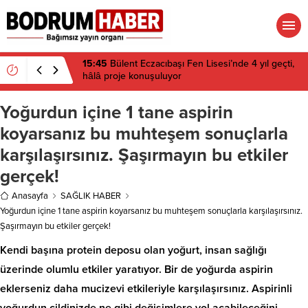
15:45
Bülent Eczacıbaşı Fen Lisesi’nde 4 yıl geçti,
hâlâ proje konuşuluyor
Yoğurdun içine 1 tane aspirin
koyarsanız bu muhteşem sonuçlarla
karşılaşırsınız. Şaşırmayın bu etkiler
gerçek!
Anasayfa
SAĞLIK HABER
Yoğurdun içine 1 tane aspirin koyarsanız bu muhteşem sonuçlarla karşılaşırsınız.
Şaşırmayın bu etkiler gerçek!
Kendi başına protein deposu olan yoğurt, insan sağlığı
üzerinde olumlu etkiler yaratıyor. Bir de yoğurda aspirin
eklerseniz daha mucizevi etkileriyle karşılaşırsınız. Aspirinli
yoğurdun cildinizde ne gibi değişimlere yol açabileceğini