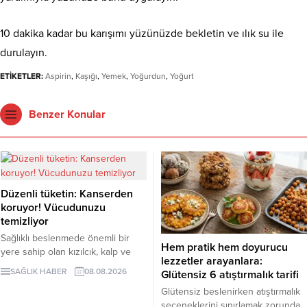
10 dakika kadar bu karışımı yüzünüzde bekletin ve ılık su ile
durulayın.
ETİKETLER:
Aspirin
,
Kaşığı
,
Yemek
,
Yoğurdun
,
Yoğurt
Benzer Konular
Düzenli tüketin: Kanserden
koruyor! Vücudunuzu
temizliyor
Sağlıklı beslenmede önemli bir
Hem pratik hem doyurucu
yere sahip olan kızılcık, kalp ve
lezzetler arayanlara:
damar sistemini desteklerken
SAĞLIK HABER
08.08.2026
Glütensiz 6 atıştırmalık tarifi
bağışıklık sisteminin güçlenmesine
Glütensiz beslenirken atıştırmalık
de katkı sağlıyor. Enfeksiyonlara
seçeneklerini sınırlamak zorunda
karşı koruyucu etkileriyle bilinen