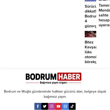
Tamer
Sürücüler
Manda
dikkat!
sahte
Bodrum’da
hesap
4
uyarıs
güzergahta
EDS
başlıyor
Bitez
Kavşağı’nda
lüks
otomobil
börekçiye
girdi:
2
yaralı
Bodrum ve Muğla gündeminde halktan gücünü alan, belgeye dayalı
bağımsız yayın.