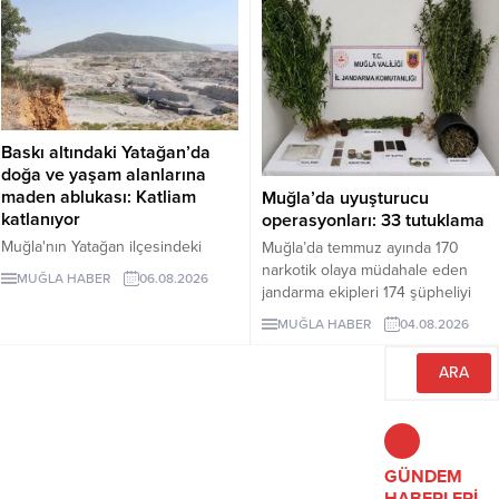
cezasına çarptırıldı.
cezaevine...
Baskı altındaki Yatağan’da
doğa ve yaşam alanlarına
maden ablukası: Katliam
Muğla’da uyuşturucu
katlanıyor
operasyonları: 33 tutuklama
Muğla'nın Yatağan ilçesindeki
Muğla’da temmuz ayında 170
mermer ocağının kapasitesinin üç
narkotik olaya müdahale eden
MUĞLA HABER
06.08.2026
kat artırılması için hazırlanan ÇED
jandarma ekipleri 174 şüpheliyi
dosyası, proje alanının tamamen
yakaladı. Şüphelilerden 33’ü
MUĞLA HABER
04.08.2026
ormanlık bölgede bulunduğunu
tutuklandı.
ortaya koydu. Yerleşim alanlarına
110 metre mesafedeki projeyle
üretim 350 bin metreküpe
çıkarılırken, 5.5 milyon metreküp
maden atığı oluşması ve koruma
altındaki kuş türlerinin yaşam
GÜNDEM
alanının etkilenmesi öngörülüyor.