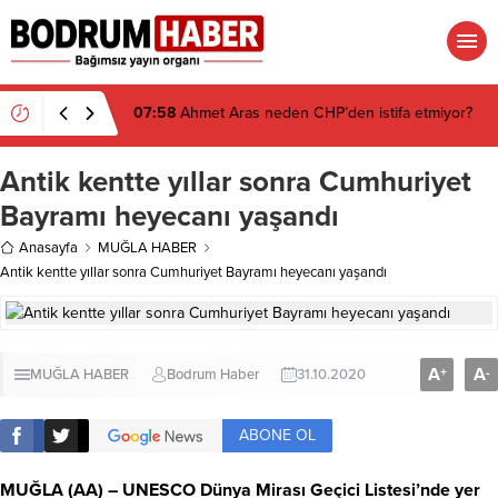
07:58
Ahmet Aras neden CHP’den istifa etmiyor?
Antik kentte yıllar sonra Cumhuriyet
Bayramı heyecanı yaşandı
Anasayfa
MUĞLA HABER
Antik kentte yıllar sonra Cumhuriyet Bayramı heyecanı yaşandı
A
A
+
-
MUĞLA HABER
Bodrum Haber
31.10.2020
ABONE OL
MUĞLA
(AA) – UNESCO Dünya Mirası Geçici Listesi’nde yer