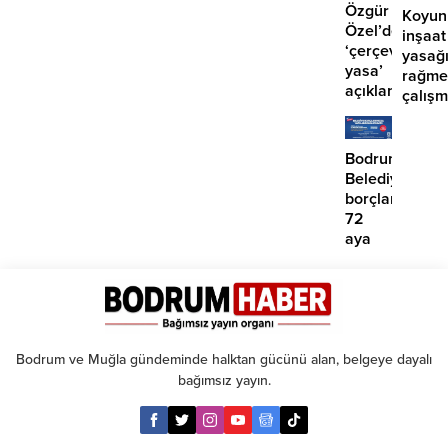
yaralı
Özgür
Koyun
Özel’den
inşaat
‘çerçeve
yasağ
yasa’
rağme
açıklaması:
çalış
‘İmza
iddias
atma
çabamız
Bodrum
yok’
Belediyesinde
borçlara
72
aya
kadar
taksit
Bodrum ve Muğla gündeminde halktan gücünü alan, belgeye dayalı
bağımsız yayın.