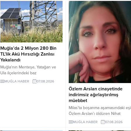
Muğla’da 2 Milyon 280 Bin
TL’lik Akü Hırsızlığı Zanlısı
Yakalandı
Muğla'nın Menteşe, Yatağan ve
Ula ilçelerindeki baz
istasyonlarından değişik tarihlerde
MUĞLA HABER
07.08.2026
toplam 76 adet akü çalan şüpheli
Özlem Arslan cinayetinde
B.Ç., JASAT ekiplerinin 5 aylık
indirimsiz ağırlaştırılmış
teknik takibi ve 148 saatlik kamera
müebbet
incelemesi sonucu yakalandı.
Milas’ta boşanma aşamasındaki eşi
Piyasa değeri yaklaşık 2 milyon
Özlem Arslan’ı öldüren Nihat
280 bin TL olan çalıntı aküleri geri
Arslan, ilk duruşmada indirimsiz
dönüşüm işletmecisi M.B.'ye sattığı
MUĞLA HABER
07.08.2026
ağırlaştırılmış müebbet hapis
belirlendi. B.Ç. tutuklanarak