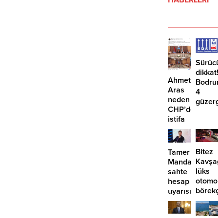
HABERLERİ
Sürüc
dikkat
Ahmet
Bodru
Aras
4
neden
güzer
CHP’den
EDS
istifa
başlıy
etmiyor?
Bitez
Tamer
Kavşa
Mandalinci’de
lüks
sahte
otomo
hesap
börek
uyarısı
girdi:
2