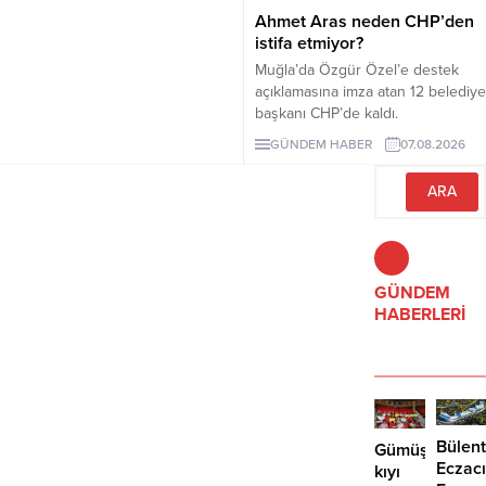
Ahmet Aras neden CHP’den
istifa etmiyor?
Muğla’da Özgür Özel’e destek
açıklamasına imza atan 12 belediye
başkanı CHP’de kaldı.
Milletvekilleri Yeni Parti’ye
GÜNDEM HABER
07.08.2026
geçerken belediye başkanlarının
tutumu ve CHP yönetiminin
sessizliği tartışılıyor.
GÜNDEM
HABERLERİ
Bülent
Gümüşlük’te
Eczacı
kıyı