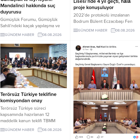
Lisesi’nde 4 yıl geçti, hâlâ
Mandalinci hakkında suç
proje konuşuluyor
duyurusu
2022’de protokolü imzalanan
Gümüşlük Forumu, Gümüşlük
Bodrum Bülent Eczacıbaşı Fen
Sahili’ndeki kaçak yapılaşma ve
Lisesi için dört yıl sonra hâlâ proje
GÜNDEM HABER
08.08.2026
Çayıraltı Halk Plajı’ndaki işgal
süreci görüşülüyor. Okulun ne
GÜNDEM HABER
08.08.2026
iddiaları nedeniyle Bodrum
zaman tamamlanacağı ve öğrenci
Belediye Başkanı Tamer
kabul edeceği belirsiz.
Mandalinci hakkında suç
duyurusunda bulundu.
Terörsüz Türkiye teklifine
komisyondan onay
Terörsüz Türkiye süreci
kapsamında hazırlanan 12
maddelik kanun teklifi TBMM
Adalet Komisyonunda kabul edildi.
GÜNDEM HABER
08.08.2026
Teklif 5 ve 10 yıllık erteleme
düzenlemeleri içeriyor.