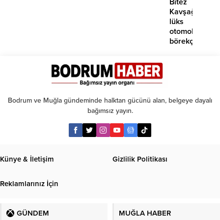
Bitez
Kavşağı’nda
lüks
otomobil
börekçiye
girdi:
2
yaralı
Bodrum ve Muğla gündeminde halktan gücünü alan, belgeye dayalı
bağımsız yayın.
Künye & İletişim
Gizlilik Politikası
Reklamlarınız İçin
GÜNDEM
MUĞLA HABER