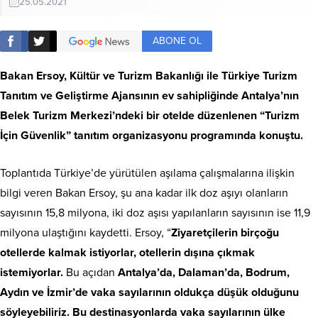
25.05.2021
ABONE OL
Bakan Ersoy, Kültür ve Turizm Bakanlığı ile Türkiye Turizm
Tanıtım ve Geliştirme Ajansının ev sahipliğinde Antalya’nın
Belek Turizm Merkezi’ndeki bir otelde düzenlenen “Turizm
İçin Güvenlik” tanıtım organizasyonu programında konuştu.
Toplantıda Türkiye’de yürütülen aşılama çalışmalarına ilişkin
bilgi veren Bakan Ersoy, şu ana kadar ilk doz aşıyı olanların
sayısının 15,8 milyona, iki doz aşısı yapılanların sayısının ise 11,9
milyona ulaştığını kaydetti. Ersoy, “
Ziyaretçilerin birçoğu
otellerde kalmak istiyorlar, otellerin dışına çıkmak
istemiyorlar.
Bu açıdan
Antalya’da, Dalaman’da, Bodrum,
Aydın ve İzmir’de vaka sayılarının oldukça düşük olduğunu
söyleyebiliriz. Bu destinasyonlarda vaka sayılarının ülke