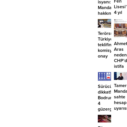
Fen
isyanı:
Lisesi
Mandalinci
4 yıl
hakkında
geçti,
suç
hâlâ
duyurusu
proje
Terörsüz
konuş
Türkiye
Ahme
teklifine
Aras
komisyondan
neden
onay
CHP’d
istifa
etmiyo
Tamer
Sürücüler
Manda
dikkat!
sahte
Bodrum’da
hesap
4
uyarıs
güzergahta
EDS
başlıyor