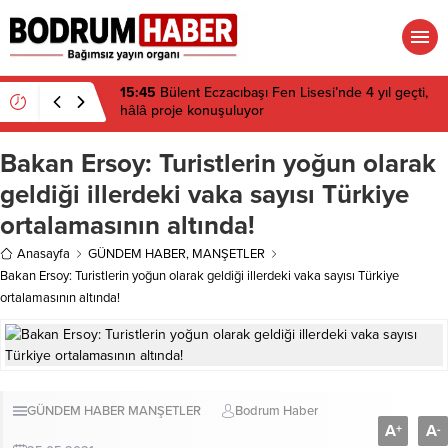
15:45
Bülent Eczacıbaşı Fen Lisesi’nde 4 yıl geçti,
hâlâ proje konuşuluyor
Bakan Ersoy: Turistlerin yoğun olarak
geldiği illerdeki vaka sayısı Türkiye
ortalamasının altında!
Anasayfa
GÜNDEM HABER
,
MANŞETLER
Bakan Ersoy: Turistlerin yoğun olarak geldiği illerdeki vaka sayısı Türkiye
ortalamasının altında!
GÜNDEM HABER
MANŞETLER
Bodrum Haber
A
A
+
-