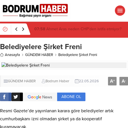
07:26
Muğla’da 2 Milyon 280 Bin TL’lik Akü
Hırsızlığı Zanlısı Yakalandı
Belediyelere Şirket Freni
Anasayfa
GÜNDEM HABER
Belediyelere Şirket Freni
A
A
+
-
GÜNDEM HABER
Bodrum Haber
22.05.2026
ABONE OL
Resmi Gazete’de yayınlanan karara göre belediyeler artık
cumhurbaşkanı izni olmadan şirket ya da kooperatif
kuramayacak.