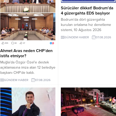
Sürücüler dikkat! Bodrum’da
4 güzergahta EDS başlıyor
Bodrum’da dört güzergahta
kurulan ortalama hız denetleme
sistemi, 10 Ağustos 2026
Pazartesi günü devreye girecek.
GÜNDEM HABER
07.08.2026
İşte EDS uygulanacak yollar.
Ahmet Aras neden CHP’den
istifa etmiyor?
Muğla’da Özgür Özel’e destek
açıklamasına imza atan 12 belediye
başkanı CHP’de kaldı.
Milletvekilleri Yeni Parti’ye
GÜNDEM HABER
07.08.2026
geçerken belediye başkanlarının
tutumu ve CHP yönetiminin
sessizliği tartışılıyor.