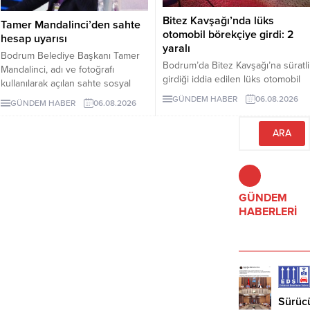
Bitez Kavşağı’nda lüks
Tamer Mandalinci’den sahte
otomobil börekçiye girdi: 2
hesap uyarısı
yaralı
Bodrum Belediye Başkanı Tamer
Bodrum’da Bitez Kavşağı’na süratli
Mandalinci, adı ve fotoğrafı
girdiği iddia edilen lüks otomobil
kullanılarak açılan sahte sosyal
börekçiye girdi. Kazada sürücü ve
medya hesaplarına karşı uyarıda
GÜNDEM HABER
06.08.2026
GÜNDEM HABER
06.08.2026
yolcu yaralandı.
bulundu. Mandalinci, tek resmî
hesabının @tamermandalinci
olduğunu açıkladı.
GÜNDEM
HABERLERİ
Sürüc