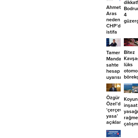
dikkat
Ahmet
Bodru
Aras
4
neden
güzer
CHP’den
EDS
istifa
başlıy
etmiyor?
Bitez
Tamer
Kavşa
Mandalinci’de
lüks
sahte
otomo
hesap
börek
uyarısı
girdi:
2
yaralı
Özgür
Koyun
Özel’den
inşaat
‘çerçeve
yasağ
yasa’
rağme
açıklaması:
çalış
‘İmza
iddias
atma