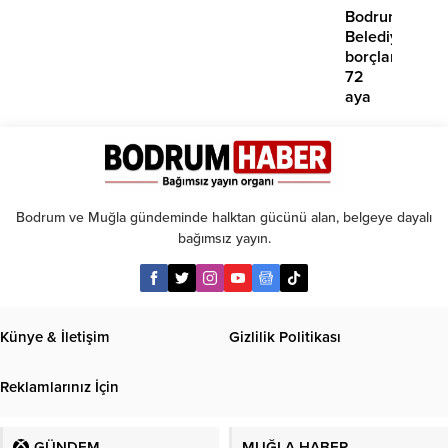
çabamız
Bodrum
yok’
Belediyesinde
borçlara
72
aya
kadar
taksit
Bodrum ve Muğla gündeminde halktan gücünü alan, belgeye dayalı
bağımsız yayın.
Künye & İletişim
Gizlilik Politikası
Reklamlarınız İçin
GÜNDEM
MUĞLA HABER