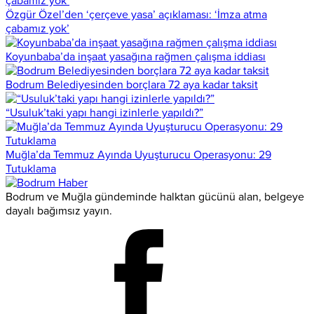
Özgür Özel’den ‘çerçeve yasa’ açıklaması: ‘İmza atma
çabamız yok’
Koyunbaba’da inşaat yasağına rağmen çalışma iddiası
Bodrum Belediyesinden borçlara 72 aya kadar taksit
“Usuluk’taki yapı hangi izinlerle yapıldı?”
Muğla’da Temmuz Ayında Uyuşturucu Operasyonu: 29
Tutuklama
Bodrum ve Muğla gündeminde halktan gücünü alan, belgeye
dayalı bağımsız yayın.