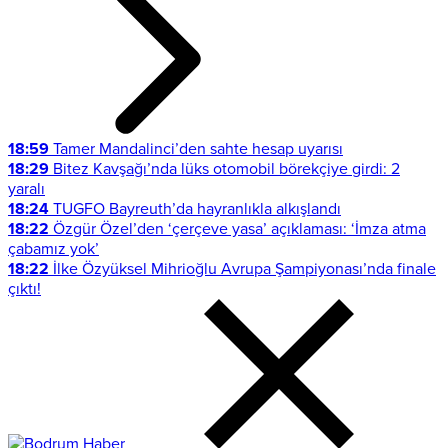
18:59
Tamer Mandalinci’den sahte hesap uyarısı
18:29
Bitez Kavşağı’nda lüks otomobil börekçiye girdi: 2
yaralı
18:24
TUGFO Bayreuth’da hayranlıkla alkışlandı
18:22
Özgür Özel’den ‘çerçeve yasa’ açıklaması: ‘İmza atma
çabamız yok’
18:22
İlke Özyüksel Mihrioğlu Avrupa Şampiyonası’nda finale
çıktı!