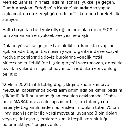
Merkez Bankası’nın faiz indirimi sonrası yükselişe geçen,
Cumhurbaşkanı Erdoğan’ın Kabine’nin ardından yaptığı
açıklamalarla da zirveyi gören dolar/TL kurunda hareketlilik
sürüyor.
Hafta başından beri yükseliş eğiliminde olan dolar, 9,08 ile
tüm zamanların en yüksek seviyesine ulaştı.
Doların yükselişe geçmesiyle birlikte bakanlıktan yapılan
açıklamada, bugün bazı basın yayın organlarında ve sosyal
medya mecralarında döviz bürolarına yönelik Yetkili
Müesseseler Tebliği’ne ilişkin gerçeği yansıtmayan, gerçekle
uzaktan yakından ilgisi olmayan bazı iddialara yer verildiği
belirtildi.
12 Ekim 2021 tarihli tebliğ değişikliğine kadar kambiyo
mevzuatı kapsamında döviz alım satımında bir kimlik bildirim
yükümlülüğü bulunmadığı anımsatılan açıklamada, “Daha
önce MASAK mevzuatı kapsamında işlem tutarı ya da
birbiriyle bağlantılı birden fazla işlemin toplam tutarı 75 bin
lirayı aşan işlemler ile vergi mevzuatı uyarınca 3 bin doları
veya eşitini aşan işlemlerde kimlik tespiti zorunluluğu
bulunmaktaydı” bilgisi verildi.