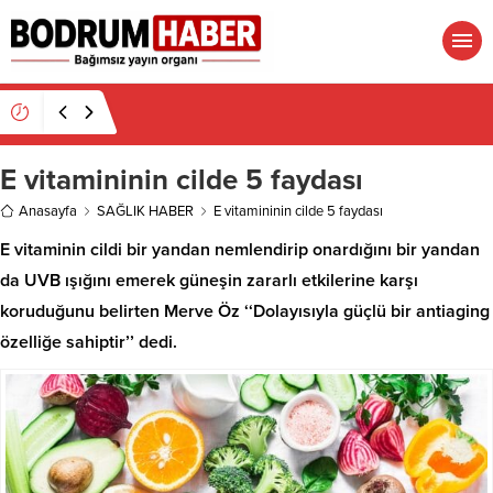
19:16
Atatürk’ün İsmi Var, Cismi Yok: Atatürkçü
Düşünce Derneği Pusulayı mı Şaşırdı Yoksa
Navigasyon mu Bozuldu?
E vitamininin cilde 5 faydası
Anasayfa
SAĞLIK HABER
E vitamininin cilde 5 faydası
E vitaminin cildi bir yandan nemlendirip onardığını bir yandan
da UVB ışığını emerek güneşin zararlı etkilerine karşı
koruduğunu belirten Merve Öz ‘‘Dolayısıyla güçlü bir antiaging
özelliğe sahiptir’’ dedi.