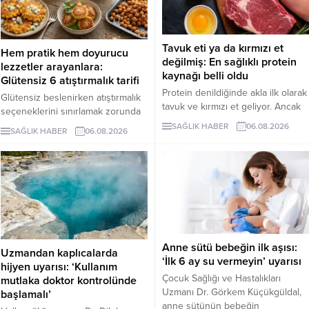
Tavuk eti ya da kırmızı et
Hem pratik hem doyurucu
değilmiş: En sağlıklı protein
lezzetler arayanlara:
kaynağı belli oldu
Glütensiz 6 atıştırmalık tarifi
Protein denildiğinde akla ilk olarak
Glütensiz beslenirken atıştırmalık
tavuk ve kırmızı et geliyor. Ancak
seçeneklerini sınırlamak zorunda
bilim insanları, son yıllarda yapılan
değilsiniz. Evde kolayca
SAĞLIK HABER
06.08.2026
SAĞLIK HABER
06.08.2026
araştırmaların kurubaklagilleri daha
hazırlayabileceğiniz bu 5 glütensiz
sağlıklı bir protein kaynağı olarak
tarif, hem pratik hem de lezzetli
öne çıkardığını belirtiyor. Özellikle
alternatifler sunuyor.
mercimek, nohut ve fasulyenin
hem yüksek protein hem de lif
içeriğiyle uzun vadeli sağlık
açısından önemli avantajlar
sunduğu ifade ediliyor.
Anne sütü bebeğin ilk aşısı:
Uzmandan kaplıcalarda
‘İlk 6 ay su vermeyin’ uyarısı
hijyen uyarısı: ‘Kullanım
Çocuk Sağlığı ve Hastalıkları
mutlaka doktor kontrolünde
Uzmanı Dr. Görkem Küçükgüldal,
başlamalı’
anne sütünün bebeğin