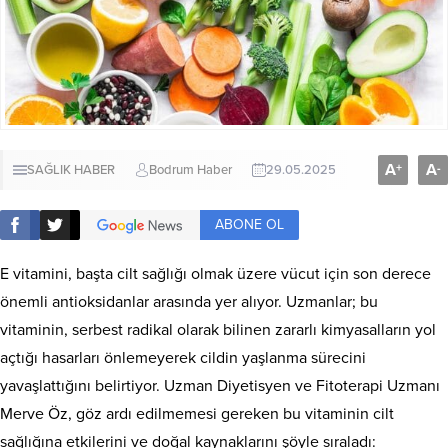
A
A
+
-
SAĞLIK HABER
Bodrum Haber
29.05.2025
ABONE OL
E vitamini, başta cilt sağlığı olmak üzere vücut için son derece
önemli antioksidanlar arasında yer alıyor. Uzmanlar; bu
vitaminin, serbest radikal olarak bilinen zararlı kimyasalların yol
açtığı hasarları önlemeyerek cildin yaşlanma sürecini
yavaşlattığını belirtiyor. Uzman Diyetisyen ve Fitoterapi Uzmanı
Merve Öz, göz ardı edilmemesi gereken bu vitaminin cilt
sağlığına etkilerini ve doğal kaynaklarını şöyle sıraladı: