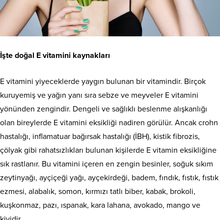
İşte doğal E vitamini kaynakları
E vitamini yiyeceklerde yaygın bulunan bir vitamindir. Birçok
kuruyemiş ve yağın yanı sıra sebze ve meyveler E vitamini
yönünden zengindir. Dengeli ve sağlıklı beslenme alışkanlığı
olan bireylerde E vitamini eksikliği nadiren görülür. Ancak crohn
hastalığı, inflamatuar bağırsak hastalığı (İBH), kistik fibrozis,
çölyak gibi rahatsızlıkları bulunan kişilerde E vitamin eksikliğine
sık rastlanır. Bu vitamini içeren en zengin besinler, soğuk sıkım
zeytinyağı, ayçiçeği yağı, ayçekirdeği, badem, fındık, fıstık, fıstık
ezmesi, alabalık, somon, kırmızı tatlı biber, kabak, brokoli,
kuşkonmaz, pazı, ıspanak, kara lahana, avokado, mango ve
kividir.