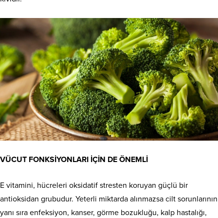
VÜCUT FONKSİYONLARI İÇİN DE ÖNEMLİ
E vitamini, hücreleri oksidatif stresten koruyan güçlü bir
antioksidan grubudur. Yeterli miktarda alınmazsa cilt sorunlarının
yanı sıra enfeksiyon, kanser, görme bozukluğu, kalp hastalığı,