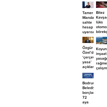
etmiyor?
Bitez
Tamer
Kavşa
Mandalinci’de
lüks
sahte
otomo
hesap
börek
uyarısı
girdi:
2
yaralı
Özgür
Koyun
Özel’den
inşaat
‘çerçeve
yasağ
yasa’
rağme
açıklaması:
çalış
‘İmza
iddias
atma
çabamız
Bodrum
yok’
Belediyesinde
borçlara
72
aya
kadar