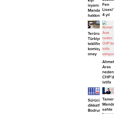
kıyı
Fen
isyanı:
Lisesi
Mandalinci
4 yıl
hakkında
geçti,
suç
hâlâ
duyurusu
proje
Terörsüz
konuş
Türkiye
teklifine
komisyondan
onay
Ahme
Aras
neden
CHP’d
istifa
etmiyo
Tamer
Sürücüler
Manda
dikkat!
sahte
Bodrum’da