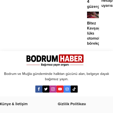
hesap
4
uyarıs
güzergahta
EDS
başlıyor
Bitez
Kavşağı’nda
lüks
otomobil
börekçiye
girdi:
2
yaralı
Bodrum ve Muğla gündeminde halktan gücünü alan, belgeye dayalı
bağımsız yayın.
Künye & İletişim
Gizlilik Politikası