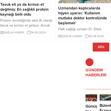
düşürülmesine destek oluyor.
Tavuk eti ya da kırmızı et
Uzmandan kaplıcalarda
değilmiş: En sağlıklı protein
hijyen uyarısı: ‘Kullanım
kaynağı belli oldu
mutlaka doktor kontrolünde
Protein denildiğinde akla ilk olarak
başlamalı’
tavuk ve kırmızı et geliyor. Ancak
Halk sağlığı uzmanı Dr. Dilek
bilim insanları, son yıllarda yapılan
SAĞLIK HABER
06.08.2026
Aslan, kaplıcaların kas ve iskelet
araştırmaların kurubaklagilleri daha
SAĞLIK HABER
06.08.2026
sistemi rahatsızlıkları ile stresin
sağlıklı bir protein kaynağı olarak
azaltılmasında yarar
öne çıkardığını belirtiyor. Özellikle
sağlayabileceğini ancak hijyen
mercimek, nohut ve fasulyenin
kurallarına uyulmaması ve bilinçsiz
hem yüksek protein hem de lif
kullanımın ciddi sağlık sorunlarına
içeriğiyle uzun vadeli sağlık
yol açabileceğini belirtti. Aslan,
açısından önemli avantajlar
kaplıca tedavisinin mutlaka sağlık
GÜNDEM
sunduğu ifade ediliyor.
çalışanlarının önerisiyle
HABERLERİ
uygulanması gerektiğini vurguladı.
Bülent
Gümüşlük’te
Eczacı