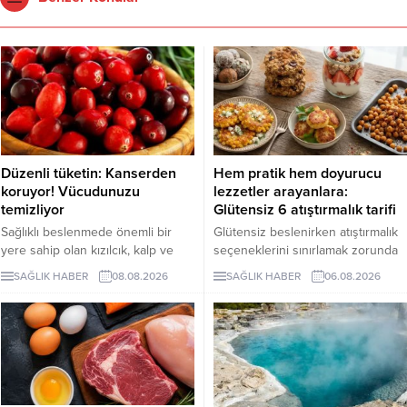
Düzenli tüketin: Kanserden
Hem pratik hem doyurucu
koruyor! Vücudunuzu
lezzetler arayanlara:
temizliyor
Glütensiz 6 atıştırmalık tarifi
Sağlıklı beslenmede önemli bir
Glütensiz beslenirken atıştırmalık
yere sahip olan kızılcık, kalp ve
seçeneklerini sınırlamak zorunda
damar sistemini desteklerken
değilsiniz. Evde kolayca
SAĞLIK HABER
08.08.2026
SAĞLIK HABER
06.08.2026
bağışıklık sisteminin güçlenmesine
hazırlayabileceğiniz bu 5 glütensiz
de katkı sağlıyor. Enfeksiyonlara
tarif, hem pratik hem de lezzetli
karşı koruyucu etkileriyle bilinen
alternatifler sunuyor.
kızılcık, bazı kanser türlerine karşı
koruyucu rol oynarken vücuttaki
iltihaplanmanın göstergelerinden
biri olan CRP seviyesinin