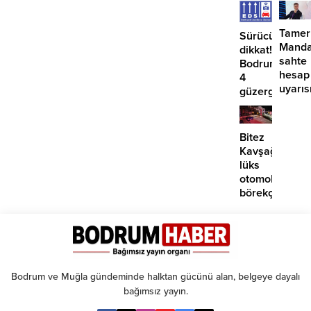
etmiyo
Tamer
Sürücüler
Manda
dikkat!
sahte
Bodrum’da
hesap
4
uyarıs
güzergahta
EDS
başlıyor
Bitez
Kavşağı’nda
lüks
otomobil
börekçiye
girdi:
2
yaralı
Bodrum ve Muğla gündeminde halktan gücünü alan, belgeye dayalı
bağımsız yayın.