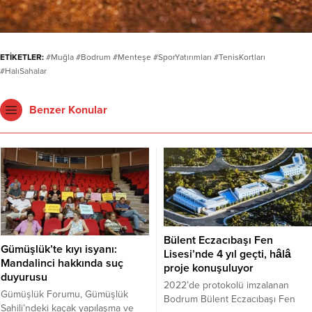
ETİKETLER:
#Muğla #Bodrum #Menteşe #SporYatırımları #TenisKortları
#HalıSahalar
Benzer Konular
Bülent Eczacıbaşı Fen
Gümüşlük’te kıyı isyanı:
Lisesi’nde 4 yıl geçti, hâlâ
Mandalinci hakkında suç
proje konuşuluyor
duyurusu
2022’de protokolü imzalanan
Gümüşlük Forumu, Gümüşlük
Bodrum Bülent Eczacıbaşı Fen
Sahili’ndeki kaçak yapılaşma ve