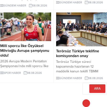
Lisesi için dört yıl sonra hâlâ proje
GÜNDEM HABER
08.08.2026
Çayıraltı Halk Plajı’ndaki işgal
süreci görüşülüyor. Okulun ne
GÜNDEM HABER
08.08.2026
iddiaları nedeniyle Bodrum
zaman tamamlanacağı ve öğrenci
Belediye Başkanı Tamer
kabul edeceği belirsiz.
Mandalinci hakkında suç
duyurusunda bulundu.
Milli sporcu İlke Özyüksel
Mihrioğlu Avrupa şampiyonu
Terörsüz Türkiye teklifine
oldu!
komisyondan onay
2026 Avrupa Modern Pentatlon
Terörsüz Türkiye süreci
Şampiyonası'nda milli sporcu İlke
kapsamında hazırlanan 12
Özyüksel Mihrioğlu, altın madalya
maddelik kanun teklifi TBMM
SPOR HABER
08.08.2026
kazandı. Mihrioğlu, pentatlon'da
Adalet Komisyonunda kabul edildi.
GÜNDEM HABER
08.08.2026
ülkemize altın madalyayı getiren ilk
Teklif 5 ve 10 yıllık erteleme
sporcumuz oldu.
düzenlemeleri içeriyor.