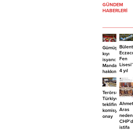
GÜNDEM
HABERLERİ
Bülent
Gümüşlük’te
Eczacı
kıyı
Fen
isyanı:
Lisesi
Mandalinci
4 yıl
hakkında
geçti,
suç
hâlâ
duyurusu
proje
Terörsüz
konuş
Türkiye
Ahme
teklifine
Aras
komisyondan
neden
onay
CHP’d
istifa