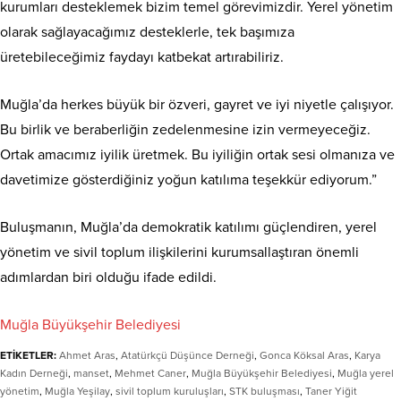
kurumları desteklemek bizim temel görevimizdir. Yerel yönetim
olarak sağlayacağımız desteklerle, tek başımıza
üretebileceğimiz faydayı katbekat artırabiliriz.
Muğla’da herkes büyük bir özveri, gayret ve iyi niyetle çalışıyor.
Bu birlik ve beraberliğin zedelenmesine izin vermeyeceğiz.
Ortak amacımız iyilik üretmek. Bu iyiliğin ortak sesi olmanıza ve
davetimize gösterdiğiniz yoğun katılıma teşekkür ediyorum.”
Buluşmanın, Muğla’da demokratik katılımı güçlendiren, yerel
yönetim ve sivil toplum ilişkilerini kurumsallaştıran önemli
adımlardan biri olduğu ifade edildi.
Muğla Büyükşehir Belediyesi
ETİKETLER:
Ahmet Aras
,
Atatürkçü Düşünce Derneği
,
Gonca Köksal Aras
,
Karya
Kadın Derneği
,
manset
,
Mehmet Caner
,
Muğla Büyükşehir Belediyesi
,
Muğla yerel
yönetim
,
Muğla Yeşilay
,
sivil toplum kuruluşları
,
STK buluşması
,
Taner Yiğit