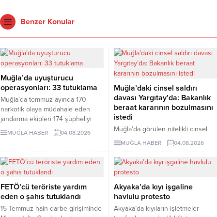
Benzer Konular
Muğla’da uyuşturucu
operasyonları: 33 tutuklama
Muğla’daki cinsel saldırı
davası Yargıtay’da: Bakanlık
Muğla’da temmuz ayında 170
beraat kararının bozulmasını
narkotik olaya müdahale eden
istedi
jandarma ekipleri 174 şüpheliyi
yakaladı. Şüphelilerden 33’ü
Muğla’da görülen nitelikli cinsel
MUĞLA HABER
04.08.2026
tutuklandı.
saldırı davasında verilen beraat
MUĞLA HABER
04.08.2026
kararı Yargıtay’a taşındı. Aile ve
Sosyal Hizmetler Bakanlığı kararın
bozulmasını istedi.
FETÖ’cü teröriste yardım
Akyaka’da kıyı işgaline
eden o şahıs tutuklandı
havlulu protesto
15 Temmuz hain darbe girişiminde
Akyaka’da kıyıların işletmeler