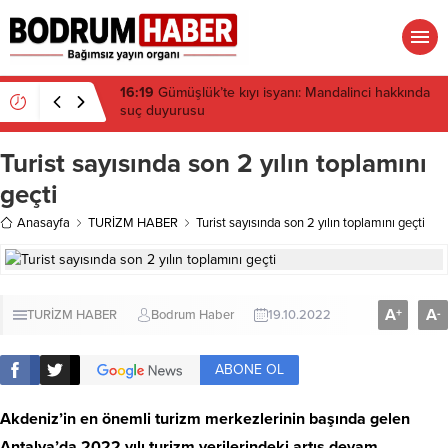
15:45
Bülent Eczacıbaşı Fen Lisesi’nde 4 yıl geçti,
hâlâ proje konuşuluyor
Turist sayısında son 2 yılın toplamını
geçti
Anasayfa
TURİZM HABER
Turist sayısında son 2 yılın toplamını geçti
A
A
+
-
TURİZM HABER
Bodrum Haber
19.10.2022
ABONE OL
Akdeniz’in en önemli turizm merkezlerinin başında gelen
Antalya’da 2022 yılı turizm verilerindeki artış devam