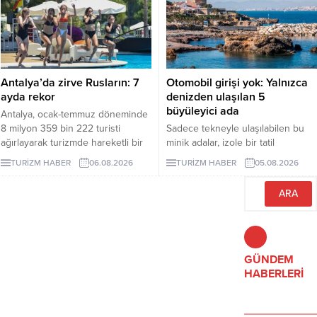
nüfusu özellikle yaz ayları ve
turizm döneminde 100 katına
çıkıyor.
Antalya’da zirve Rusların: 7
Otomobil girişi yok: Yalnızca
ayda rekor
denizden ulaşılan 5
büyüleyici ada
Antalya, ocak-temmuz döneminde
8 milyon 359 bin 222 turisti
Sadece tekneyle ulaşılabilen bu
ağırlayarak turizmde hareketli bir
minik adalar, izole bir tatil
dönemi geride bıraktı. 1 milyon
arayanlara eşsiz deneyimler
TURİZM HABER
06.08.2026
TURİZM HABER
05.08.2026
979 bin ziyaretçiyle listenin ilk
sunuyor. Peki, bu adaları farklı
sırasında yer alan Ruslar, kente
kılan özellikler nelerdir? İşte
gelen her 4 turistten birini
yanıtı...
oluşturdu.
GÜNDEM
HABERLERİ