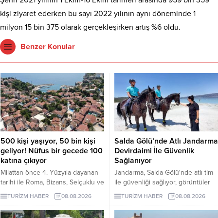
kişi ziyaret ederken bu sayı 2022 yılının aynı döneminde 1
milyon 15 bin 375 olarak gerçekleşirken artış %6 oldu.
Benzer Konular
500 kişi yaşıyor, 50 bin kişi
Salda Gölü’nde Atlı Jandarma
geliyor! Nüfus bir gecede 100
Devirdaimi İle Güvenlik
katına çıkıyor
Sağlanıyor
Milattan önce 4. Yüzyıla dayanan
Jandarma, Salda Gölü'nde atlı tim
tarihi ile Roma, Bizans, Selçuklu ve
ile güvenliği sağlıyor, görüntüler
Osmanlı dönemlerine ev sahipliği
sosyal medyada yoğun ilgi gördü.
TURİZM HABER
08.08.2026
TURİZM HABER
08.08.2026
yapan Antalya'nın turizm merkezi
Kaleiçi'nin yaklaşık 500 kişi olan