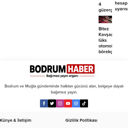
hesap
4
uyarıs
güzergahta
EDS
başlıyor
Bitez
Kavşağı’nda
lüks
otomobil
börekçiye
girdi:
2
yaralı
Bodrum ve Muğla gündeminde halktan gücünü alan, belgeye dayalı
bağımsız yayın.
Künye & İletişim
Gizlilik Politikası