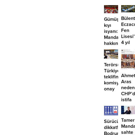
Bülent
Gümüşlük’te
Eczacı
kıyı
Fen
isyanı:
Lisesi
Mandalinci
4 yıl
hakkında
geçti,
suç
hâlâ
duyurusu
proje
Terörsüz
konuş
Türkiye
Ahme
teklifine
Aras
komisyondan
neden
onay
CHP’d
istifa
etmiyo
Tamer
Sürücüler
Manda
dikkat!
sahte
Bodrum’da