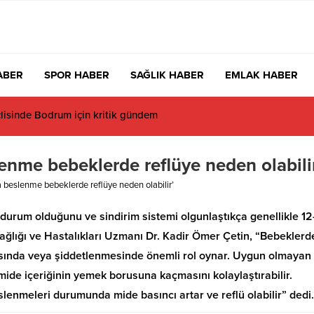
ABER
SPOR HABER
SAĞLIK HABER
EMLAK HABER
 İsmi Var, Cismi Yok: Atatürkçü Düşünce Derneği Pusulayı mı Şaşı
enme bebeklerde reflüye neden olabili
a beslenme bebeklerde reflüye neden olabilir’
 durum olduğunu ve sindirim sistemi olgunlaştıkça genellikle 1
Sağlığı ve Hastalıkları Uzmanı Dr. Kadir Ömer Çetin, “Bebeklerd
masında veya şiddetlenmesinde önemli rol oynar. Uygun olmayan
ide içeriğinin yemek borusuna kaçmasını kolaylaştırabilir.
slenmeleri durumunda mide basıncı artar ve reflü olabilir” dedi.