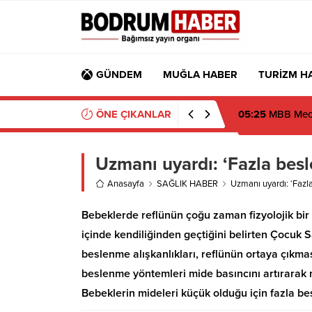
GÜNDEM
MUĞLA HABER
TURİZM H
ÖNE ÇIKANLAR
19:16
Atatürk’ün
Uzmanı uyardı: ‘Fazla besl
Anasayfa
SAĞLIK HABER
Uzmanı uyardı: ‘Fazl
Bebeklerde reflünün çoğu zaman fizyolojik bir
içinde kendiliğinden geçtiğini belirten Çocuk 
beslenme alışkanlıkları, reflünün ortaya çık
beslenme yöntemleri mide basıncını artırarak m
Bebeklerin mideleri küçük olduğu için fazla be