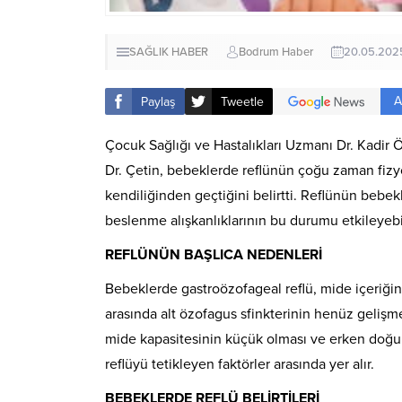
SAĞLIK HABER
Bodrum Haber
20.05.202
A
Paylaş
Tweetle
Çocuk Sağlığı ve Hastalıkları Uzmanı Dr. Kadir 
Dr. Çetin, bebeklerde reflünün çoğu zaman fizy
kendiliğinden geçtiğini belirtti. Reflünün bebek
beslenme alışkanlıklarının bu durumu etkileyebil
REFLÜNÜN BAŞLICA NEDENLERİ
Bebeklerde gastroözofageal reflü, mide içeriğ
arasında alt özofagus sfinkterinin henüz gelişm
mide kapasitesinin küçük olması ve erken doğum 
reflüyü tetikleyen faktörler arasında yer alır.
BEBEKLERDE REFLÜ BELİRTİLERİ