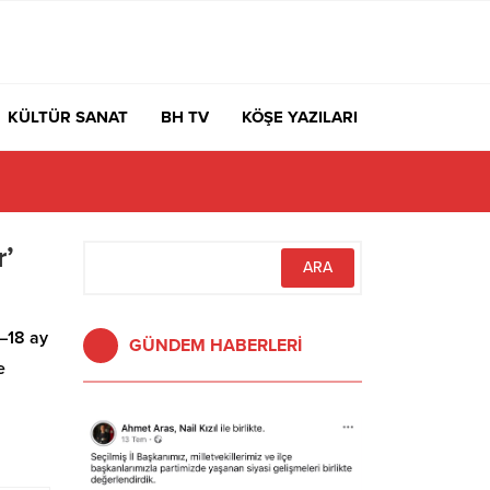
KÜLTÜR SANAT
BH TV
KÖŞE YAZILARI
rdı Yoksa Navigasyon mu Bozuldu?
r’
2–18 ay
GÜNDEM HABERLERİ
e