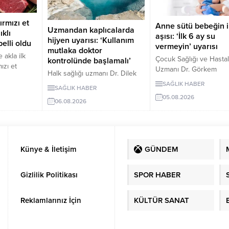
ırmızı et
Anne sütü bebeğin i
Uzmandan kaplıcalarda
ıklı
aşısı: ‘İlk 6 ay su
hijyen uyarısı: ‘Kullanım
elli oldu
vermeyin’ uyarısı
mutlaka doktor
 akla ilk
Çocuk Sağlığı ve Hastalı
kontrolünde başlamalı’
ızı et
Uzmanı Dr. Görkem
Halk sağlığı uzmanı Dr. Dilek
 insanları,
Küçükgüldal, anne süt
Aslan, kaplıcaların kas ve
SAĞLIK HABER
SAĞLIK HABER
bebeğin bağışıklığını
iskelet sistemi rahatsızlıkları ile
aklagilleri
05.08.2026
güçlendiren ve yaşam 
06.08.2026
stresin azaltılmasında yarar
otein
sağlığın temelini oluştu
sağlayabileceğini ancak hijyen
çıkardığını
“canlı bir biyolojik muci
kurallarına uyulmaması ve
e mercimek,
olduğunu söyledi.
bilinçsiz kullanımın ciddi sağlık
in hem
Küçükgüldal, doğumda
sorunlarına yol açabileceğini
 de lif
Künye & İletişim
GÜNDEM
sonraki ilk saatte emzi
belirtti. Aslan, kaplıca
li sağlık
başlanması ve ilk 6 ay 
tedavisinin mutlaka sağlık
antajlar
anne sütü verilmesi ger
Gizlilik Politikası
SPOR HABER
çalışanlarının önerisiyle
yor.
vurguladı.
uygulanması gerektiğini
vurguladı.
Reklamlarınız İçin
KÜLTÜR SANAT