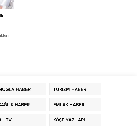
lk
kları
ünün
boyu
ran
ze”
n
MUĞLA HABER
TURİZM HABER
rmeye
yalnızca
ektiğini
SAĞLIK HABER
EMLAK HABER
BH TV
KÖŞE YAZILARI