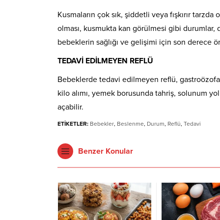
Kusmaların çok sık, şiddetli veya fışkırır tarzd
olması, kusmukta kan görülmesi gibi durumlar, d
bebeklerin sağlığı ve gelişimi için son derece ö
TEDAVİ EDİLMEYEN REFLÜ
Bebeklerde tedavi edilmeyen reflü, gastroözofage
kilo alımı, yemek borusunda tahriş, solunum yolu 
açabilir.
ETİKETLER:
Bebekler
,
Beslenme
,
Durum
,
Reflü
,
Tedavi
Benzer Konular