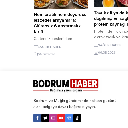
Tavuk eti ya da k
Hem pratik hem doyurucu
değilmiş: En sağl
lezzetler arayanlara:
protein kaynağı b
Glütensiz 6 atıştırmalık
Protein denildiğinde
tarifi
olarak tavuk ve kırm
Glütensiz beslenirken
geliyor. Ancak bilim
atıştırmalık seçeneklerini
SAĞLIK HABER
SAĞLIK HABER
son yıllarda yapılan
sınırlamak zorunda değilsiniz.
06.08.2026
araştırmaların kurub
06.08.2026
Evde kolayca
daha sağlıklı bir pr
hazırlayabileceğiniz bu 5
kaynağı olarak öne 
glütensiz tarif, hem pratik hem
belirtiyor. Özellikl
de lezzetli alternatifler
nohut ve fasulyen
sunuyor.
yüksek protein hem
içeriğiyle uzun vade
açısından önemli av
sunduğu ifade edili
Bodrum ve Muğla gündeminde halktan gücünü
alan, belgeye dayalı bağımsız yayın.