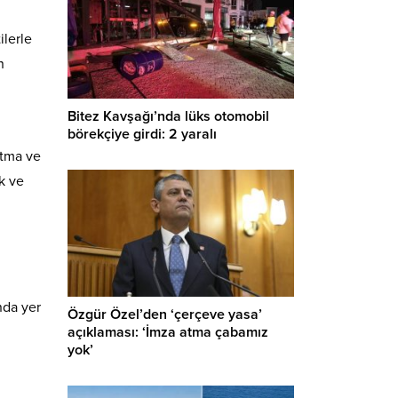
ilerle
n
Bitez Kavşağı’nda lüks otomobil
börekçiye girdi: 2 yaralı
rtma ve
k ve
nda yer
Özgür Özel’den ‘çerçeve yasa’
açıklaması: ‘İmza atma çabamız
yok’