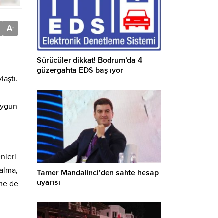
A
-
Sürücüler dikkat! Bodrum’da 4
güzergahta EDS başlıyor
laştı.
 uygun
nleri
kalma,
Tamer Mandalinci’den sahte hesap
uyarısı
nme de