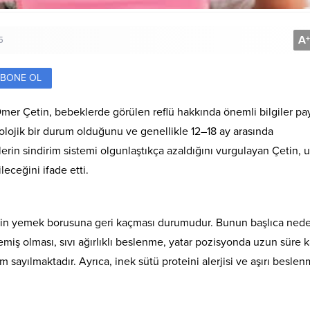
A
+
5
BONE OL
Ömer Çetin, bebeklerde görülen reflü hakkında önemli bilgiler pay
olojik bir durum olduğunu ve genellikle 12–18 ay arasında
lerin sindirim sistemi olgunlaştıkça azaldığını vurgulayan Çetin,
eceğini ifade etti.
inin yemek borusuna geri kaçması durumudur. Bunun başlıca nede
emiş olması, sıvı ağırlıklı beslenme, yatar pozisyonda uzun süre 
sayılmaktadır. Ayrıca, inek sütü proteini alerjisi ve aşırı besle