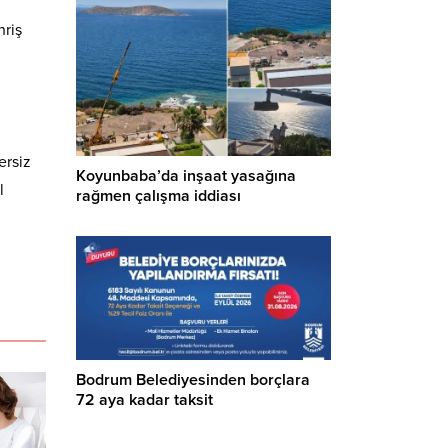
hriş
ersiz
Koyunbaba’da inşaat yasağına
l
rağmen çalışma iddiası
Bodrum Belediyesinden borçlara
72 aya kadar taksit