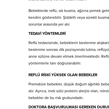
Bebeklerde reflü, sık kusma, ağzına yemek gelme
kendini gösterebilir. Şiddetli veya sürekli kusm
sorunlar arasında yer alır.
TEDAVİ YÖNTEMLERİ
Reflü tedavisinde, bebeklerin beslenme alışkanl
beslenme sonrası dik pozisyonda tutma, reflüyü
anne sütüne devam etmek önerilmektedir. Reflü ş
yöntemlerle tanı doğrulanabilir.
REFLÜ RİSKİ YÜKSEK OLAN BEBEKLER
Prematüre bebekler, düşük doğum ağırlıklı bebekl
alır. Ayrıca, inek sütü proteini alerjisi olan, nö
bebekler de bu risk grubundadır.
DOKTORA BAŞVURULMASI GEREKEN DURU