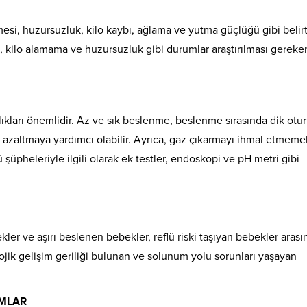
si, huzursuzluk, kilo kaybı, ağlama ve yutma güçlüğü gibi belirt
a, kilo alamama ve huzursuzluk gibi durumlar araştırılması gereke
ıkları önemlidir. Az ve sık beslenme, beslenme sırasında dik otu
 azaltmaya yardımcı olabilir. Ayrıca, gaz çıkarmayı ihmal etmeme
üpheleriyle ilgili olarak ek testler, endoskopi ve pH metri gibi
er ve aşırı beslenen bebekler, reflü riski taşıyan bebekler arası
rolojik gelişim geriliği bulunan ve solunum yolu sorunları yaşayan
MLAR