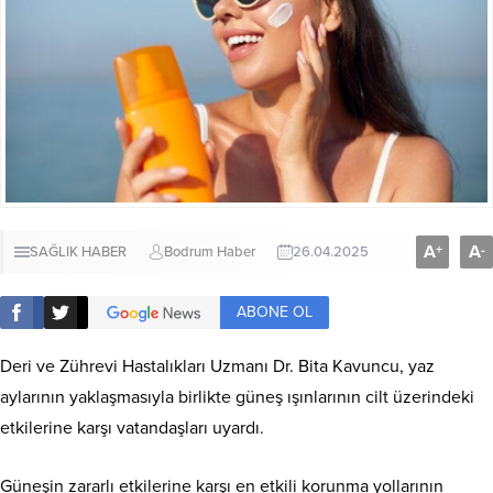
A
A
+
-
SAĞLIK HABER
Bodrum Haber
26.04.2025
ABONE OL
Deri ve Zührevi Hastalıkları Uzmanı Dr. Bita Kavuncu, yaz
aylarının yaklaşmasıyla birlikte güneş ışınlarının cilt üzerindeki
etkilerine karşı vatandaşları uyardı.
Güneşin zararlı etkilerine karşı en etkili korunma yollarının