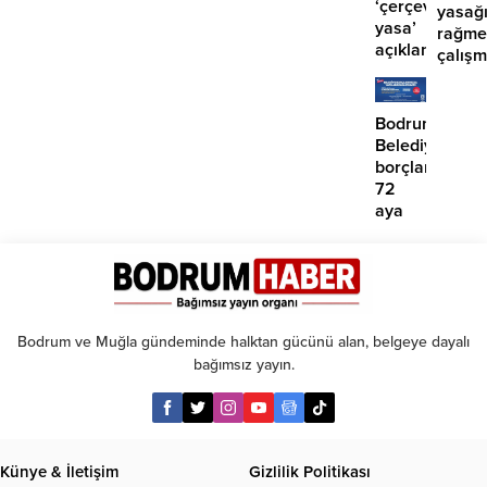
‘çerçeve
yasağ
yasa’
rağme
açıklaması:
çalış
‘İmza
iddias
atma
çabamız
Bodrum
yok’
Belediyesinde
borçlara
72
aya
kadar
taksit
Bodrum ve Muğla gündeminde halktan gücünü alan, belgeye dayalı
bağımsız yayın.
Künye & İletişim
Gizlilik Politikası