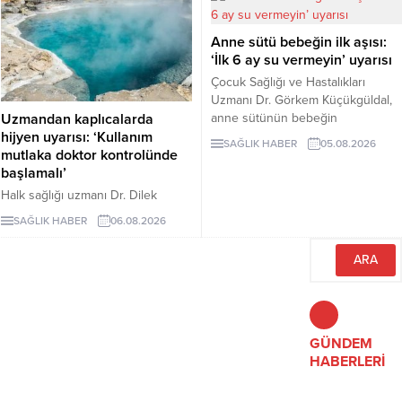
öne çıkardığını belirtiyor. Özellikle
mercimek, nohut ve fasulyenin
Anne sütü bebeğin ilk aşısı:
hem yüksek protein hem de lif
‘İlk 6 ay su vermeyin’ uyarısı
içeriğiyle uzun vadeli sağlık
açısından önemli avantajlar
Çocuk Sağlığı ve Hastalıkları
sunduğu ifade ediliyor.
Uzmanı Dr. Görkem Küçükgüldal,
anne sütünün bebeğin
Uzmandan kaplıcalarda
bağışıklığını güçlendiren ve yaşam
hijyen uyarısı: ‘Kullanım
SAĞLIK HABER
05.08.2026
boyu sağlığın temelini oluşturan
mutlaka doktor kontrolünde
“canlı bir biyolojik mucize”
başlamalı’
olduğunu söyledi. Küçükgüldal,
Halk sağlığı uzmanı Dr. Dilek
doğumdan sonraki ilk saatte
Aslan, kaplıcaların kas ve iskelet
SAĞLIK HABER
06.08.2026
emzirmeye başlanması ve ilk 6 ay
sistemi rahatsızlıkları ile stresin
yalnızca anne sütü verilmesi
azaltılmasında yarar
gerektiğini vurguladı.
sağlayabileceğini ancak hijyen
kurallarına uyulmaması ve bilinçsiz
kullanımın ciddi sağlık sorunlarına
yol açabileceğini belirtti. Aslan,
kaplıca tedavisinin mutlaka sağlık
GÜNDEM
çalışanlarının önerisiyle
HABERLERİ
uygulanması gerektiğini vurguladı.