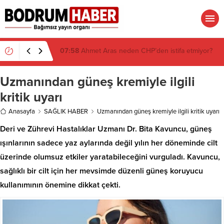
07:26
Muğla’da 2 Milyon 280 Bin TL’lik Akü
Hırsızlığı Zanlısı Yakalandı
Uzmanından güneş kremiyle ilgili
kritik uyarı
Anasayfa
SAĞLIK HABER
Uzmanından güneş kremiyle ilgili kritik uyarı
Deri ve Zührevi Hastalıklar Uzmanı Dr. Bita Kavuncu, güneş
ışınlarının sadece yaz aylarında değil yılın her döneminde cilt
üzerinde olumsuz etkiler yaratabileceğini vurguladı. Kavuncu,
sağlıklı bir cilt için her mevsimde düzenli güneş koruyucu
kullanımının önemine dikkat çekti.