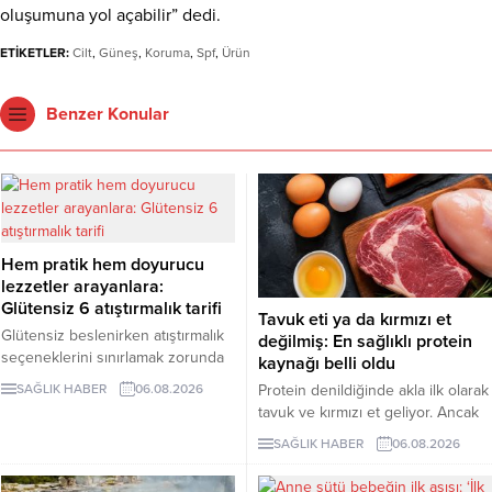
oluşumuna yol açabilir” dedi.
ETİKETLER:
Cilt
,
Güneş
,
Koruma
,
Spf
,
Ürün
Benzer Konular
Hem pratik hem doyurucu
lezzetler arayanlara:
Glütensiz 6 atıştırmalık tarifi
Tavuk eti ya da kırmızı et
Glütensiz beslenirken atıştırmalık
değilmiş: En sağlıklı protein
seçeneklerini sınırlamak zorunda
kaynağı belli oldu
değilsiniz. Evde kolayca
Protein denildiğinde akla ilk olarak
SAĞLIK HABER
06.08.2026
hazırlayabileceğiniz bu 5 glütensiz
tavuk ve kırmızı et geliyor. Ancak
tarif, hem pratik hem de lezzetli
bilim insanları, son yıllarda yapılan
SAĞLIK HABER
06.08.2026
alternatifler sunuyor.
araştırmaların kurubaklagilleri daha
sağlıklı bir protein kaynağı olarak