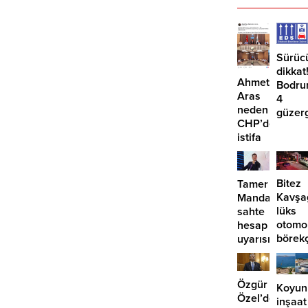
Sürüc
dikkat
Ahmet
Bodru
Aras
4
neden
güzer
CHP’den
EDS
istifa
başlıy
etmiyor?
Bitez
Tamer
Kavşa
Mandalinci’de
lüks
sahte
otomo
hesap
börek
uyarısı
girdi:
2
yaralı
Özgür
Koyun
Özel’den
inşaat