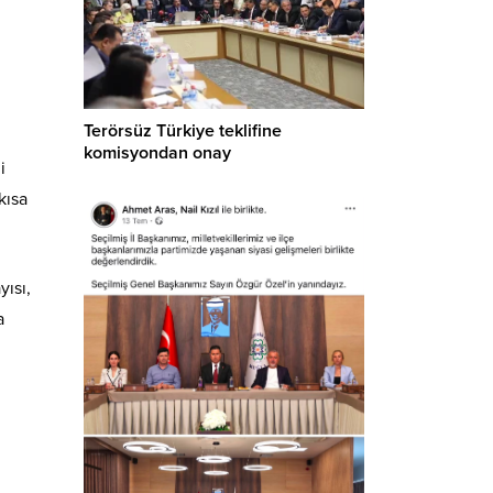
Terörsüz Türkiye teklifine
komisyondan onay
i
kısa
ısı,
a