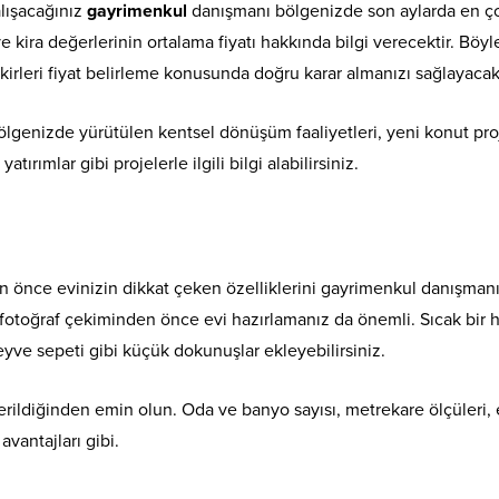
alışacağınız
gayrimenkul
danışmanı bölgenizde son aylarda en ç
e kira değerlerinin ortalama fiyatı hakkında bilgi verecektir. Böyle
ikirleri fiyat belirleme konusunda doğru karar almanızı sağlayacakt
enizde yürütülen kentsel dönüşüm faaliyetleri, yeni konut proj
atırımlar gibi projelerle ilgili bilgi alabilirsiniz.
an önce evinizin dikkat çeken özelliklerini gayrimenkul danışmanı
ar fotoğraf çekiminden önce evi hazırlamanız da önemli. Sıcak bir 
yve sepeti gibi küçük dokunuşlar ekleyebilirsiniz.
 verildiğinden emin olun. Oda ve banyo sayısı, metrekare ölçüleri, 
vantajları gibi.