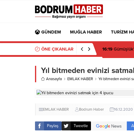
GÜNDEM
MUĞLA HABER
TURİZM H
ÖNE ÇIKANLAR
15:45
Bülent Ecz
Yıl bitmeden evinizi satma
Anasayfa
EMLAK HABER
Yıl bitmeden evinizi 
EMLAK HABER
Bodrum Haber
16.12.2020
A
Paylaş
Tweetle