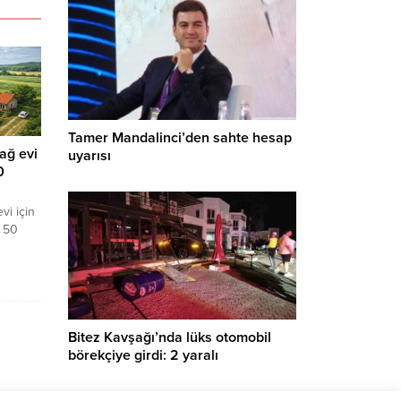
Tamer Mandalinci’den sahte hesap
ağ evi
uyarısı
0
vi için
k 50
nsiz
larak
Bitez Kavşağı’nda lüks otomobil
börekçiye girdi: 2 yaralı