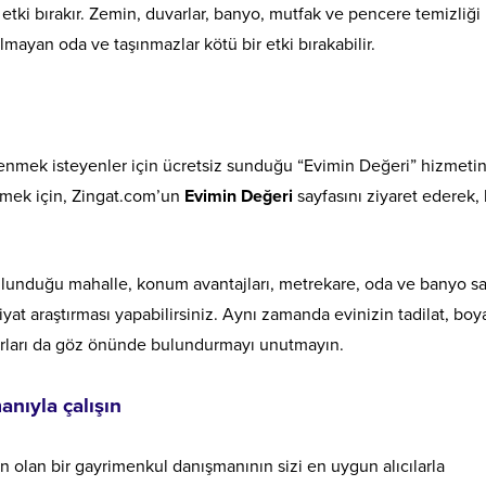
r etki bırakır. Zemin, duvarlar, banyo, mutfak ve pencere temizliği
mayan oda ve taşınmazlar kötü bir etki bırakabilir.
enmek isteyenler için ücretsiz sunduğu “Evimin Değeri” hizmetin
enmek için, Zingat.com’un
Evimin Değeri
sayfasını ziyaret ederek, 
lunduğu mahalle, konum avantajları, metrekare, oda ve banyo say
ir fiyat araştırması yapabilirsiniz. Aynı zamanda evinizin tadilat, boy
surları da göz önünde bulundurmayı unutmayın.
nıyla çalışın
olan bir gayrimenkul danışmanının sizi en uygun alıcılarla