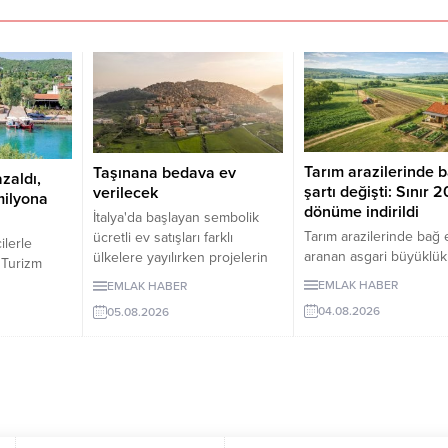
Tarım arazilerinde b
Taşınana bedava ev
azaldı,
şartı değişti: Sınır 2
verilecek
 milyona
dönüme indirildi
İtalya'da başlayan sembolik
Tarım arazilerinde bağ e
ücretli ev satışları farklı
ilerle
aranan asgari büyüklü
ülkelere yayılırken projelerin
. Turizm
dönümden 20 dönüme
şartları dikkat çekiyor.
a belge
EMLAK HABER
EMLAK HABER
indirildi. Düzenleme, izi
Kırsaldaki nüfus kaybını
nlük kiralık
04.08.2026
05.08.2026
bungalovları otomatik o
önlemeyi amaçlayan
n altına
yasallaştırmıyor.
uygulamalarda evler ücretsiz
r da yukarı
veya 1 euro gibi bedellerle
ge’de
devredilse de alıcıların belli
irası 6 bin
şartları yerinegetirmesi
rasında
gerekiyor.
ın aylık kira
liraya kadar