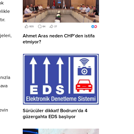
ok
likle
ır.
eleri,
Ahmet Aras neden CHP’den istifa
etmiyor?
nızla
hava
evin
Sürücüler dikkat! Bodrum’da 4
güzergahta EDS başlıyor