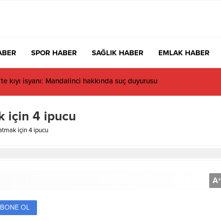
ABER
SPOR HABER
SAĞLIK HABER
EMLAK HABER
acıbaşı Fen Lisesi’nde 4 yıl geçti, hâlâ proje konuşuluyor
k için 4 ipucu
satmak için 4 ipucu
A
+
BONE OL