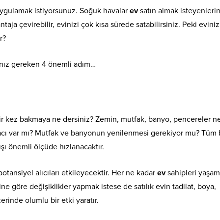
a uygulamak istiyorsunuz. Soğuk havalar
ev
satın almak isteyenleri
aja çevirebilir, evinizi çok kısa sürede satabilirsiniz. Peki evini
r?
ız gereken 4 önemli adım…
 bir kez bakmaya ne dersiniz? Zemin, mutfak, banyo, pencereler n
yacı var mı? Mutfak ve banyonun yenilenmesi gerekiyor mu? Tüm
ışı önemli ölçüde hızlanacaktır.
tansiyel alıcıları etkileyecektir. Her ne kadar
ev
sahipleri yaşam
rine göre değişiklikler yapmak istese de satılık evin tadilat, boya,
erinde olumlu bir etki yaratır.