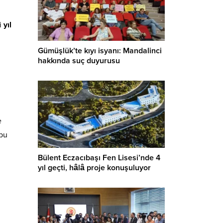
n
zi
yıl
Gümüşlük’te kıyı isyanı: Mandalinci
hakkında suç duyurusu
e
 bu
Bülent Eczacıbaşı Fen Lisesi’nde 4
yıl geçti, hâlâ proje konuşuluyor