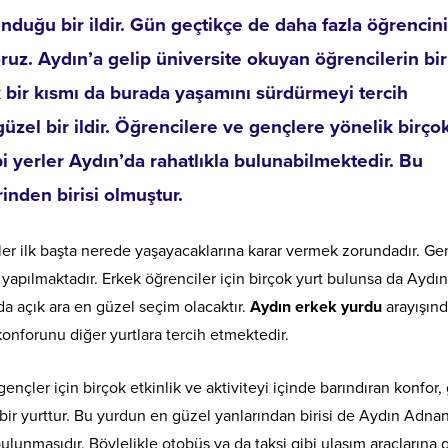
unduğu bir ildir. Gün geçtikçe de daha fazla öğrencin
ruz. Aydın’a gelip üniversite okuyan öğrencilerin bir
bir kısmı da burada yaşamını sürdürmeyi tercih
güzel bir ildir. Öğrencilere ve gençlere yönelik birço
i yerler Aydın’da rahatlıkla bulunabilmektedir. Bu
inden birisi olmuştur.
er ilk başta nerede yaşayacaklarına karar vermek zorundadır. G
 yapılmaktadır. Erkek öğrenciler için birçok yurt bulunsa da Aydın
a açık ara en güzel seçim olacaktır.
Aydın erkek yurdu
arayışın
onforunu diğer yurtlara tercih etmektedir.
nçler için birçok etkinlik ve aktiviteyi içinde barındıran konfor,
 bir yurttur. Bu yurdun en güzel yanlarından birisi de Aydın Adna
unmasıdır. Böylelikle otobüs ya da taksi gibi ulaşım araçlarına 