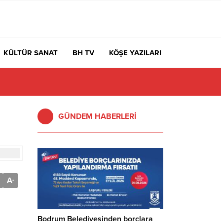
KÜLTÜR SANAT
BH TV
KÖŞE YAZILARI
GÜNDEM HABERLERİ
A
-
Bodrum Belediyesinden borçlara