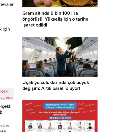
meralar
Gram altında 9 bin 100 lira
öngörüsü: Yükseliş için o tarihe
işaret edildi
 için
Uçak yolculuklarında çok büyük
değişim: Artık paralı oluyor!
lçekli
bi
ketine
ekli