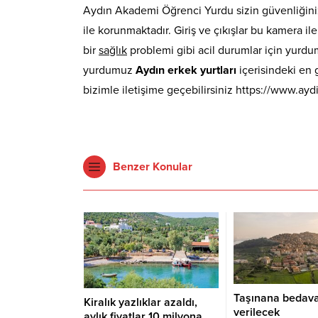
Aydın Akademi Öğrenci Yurdu sizin güvenliğiniz
ile korunmaktadır. Giriş ve çıkışlar bu kamera il
bir
sağlık
problemi gibi acil durumlar için yurd
yurdumuz
Aydın erkek yurtları
içerisindeki en 
bizimle iletişime geçebilirsiniz https://www.a
Benzer Konular
Taşınana bedav
Kiralık yazlıklar azaldı,
verilecek
aylık fiyatlar 10 milyona