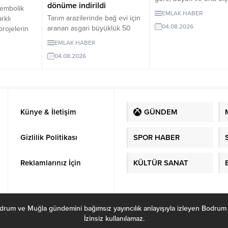
dönüme indirildi
sembolik
işletmelerden gelen tica
EMLAK HABER
Tarım arazilerinde bağ evi için
arklı
kredi talebi güçlenirken
04.08.2026
aranan asgari büyüklük 50
projelerin
işletmelere yönelik kre
dönümden 20 dönüme
or.
standartları genel olara
EMLAK HABER
indirildi. Düzenleme, izinsiz
ybını
değişmedi.
04.08.2026
bungalovları otomatik olarak
n
yasallaştırmıyor.
r ücretsiz
dellerle
rın belli
mesi
Künye & İletişim
GÜNDEM
Gizlilik Politikası
SPOR HABER
Reklamlarınız İçin
KÜLTÜR SANAT
ve Muğla gündemini bağımsız yayıncılık anlayışıyla izleyen Bodrum Habe
İzinsiz kullanılamaz.