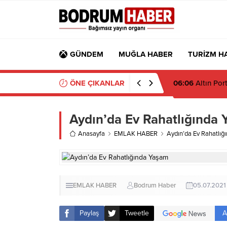
GÜNDEM
MUĞLA HABER
TURİZM H
ÖNE ÇIKANLAR
06:05
Antalya’d
Aydın’da Ev Rahatlığında
Anasayfa
EMLAK HABER
Aydın’da Ev Rahatlığ
EMLAK HABER
Bodrum Haber
05.07.2021
A
Paylaş
Tweetle