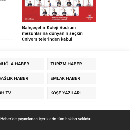
ri
,
di
k
Bahçeşehir Koleji Bodrum
mezunlarına dünyanın seçkin
üniversitelerinden kabul
MUĞLA HABER
TURİZM HABER
SAĞLIK HABER
EMLAK HABER
BH TV
KÖŞE YAZILARI
r’de yayımlanan içeriklerin tüm hakları saklıdır.