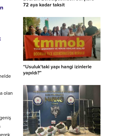
72 aya kadar taksit
in
k
“Usuluk’taki yapı hangi izinlerle
yapıldı?”
enelde
da olan
 geniş
n
gerek