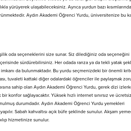
ıkla yürüyerek ulaşabileceksiniz. Ayrıca yurdun bazı kısımlarınd
ünmektedir. Aydın Akademi Öğrenci Yurdu, üniversitenize bu k
ilik oda seçeneklerini size sunar. Siz dilediğiniz oda seçeneğini
çerisinde sürdürebilirsiniz. Her odada ranza ya da tekli yatak şek
 imkanı da bulunmaktadır. Bu yurdu seçmenizdeki bir önemli krite
sı, tuvaleti kattaki diğer odalardaki öğrenciler ile paylaşmak zo
pısına sahip olan Aydın Akademi Öğrenci Yurdu, gerek dizi izlerk
bir konfor sağlayacaktır. Yüksek hızlı internet sınırsız ve ücretsi
sunulmuş durumdadır. Aydın Akademi Öğrenci Yurdu yemekleri
apılır. Sabah kahvaltısı açık büfe şeklinde sunulur. Akşam yemeğ
pılıp hizmetinize sunulur.