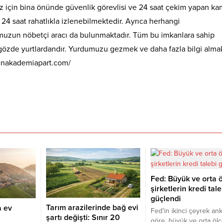
 için bina önünde güvenlik görevlisi ve 24 saat çekim yapan ka
e 24 saat rahatlıkla izlenebilmektedir. Ayrıca herhangi
umuzun nöbetçi aracı da bulunmaktadır. Tüm bu imkanlara sahip
gözde yurtlardandır. Yurdumuzu gezmek ve daha fazla bilgi almak
ydinakademiapart.com/
Fed: Büyük ve orta ö
şirketlerin kredi tale
güçlendi
Tarım arazilerinde bağ evi
a ev
Fed'in ikinci çeyrek an
şartı değişti: Sınır 20
göre, büyük ve orta ölç