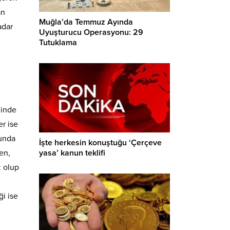
an
Muğla’da Temmuz Ayında
adar
Uyuşturucu Operasyonu: 29
Tutuklama
linde
r ise
runda
İşte herkesin konuştuğu ‘Çerçeve
en,
yasa’ kanun teklifi
z olup
i ise