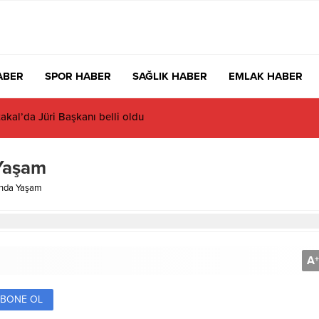
ABER
SPOR HABER
SAĞLIK HABER
EMLAK HABER
a zirve Rusların: 7 ayda rekor
 Yaşam
ında Yaşam
A
+
BONE OL