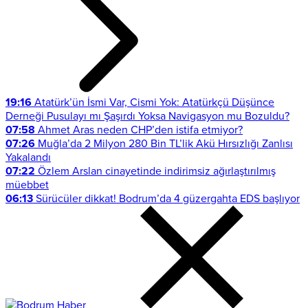
19:16
Atatürk’ün İsmi Var, Cismi Yok: Atatürkçü Düşünce
Derneği Pusulayı mı Şaşırdı Yoksa Navigasyon mu Bozuldu?
07:58
Ahmet Aras neden CHP’den istifa etmiyor?
07:26
Muğla’da 2 Milyon 280 Bin TL’lik Akü Hırsızlığı Zanlısı
Yakalandı
07:22
Özlem Arslan cinayetinde indirimsiz ağırlaştırılmış
müebbet
06:13
Sürücüler dikkat! Bodrum’da 4 güzergahta EDS başlıyor