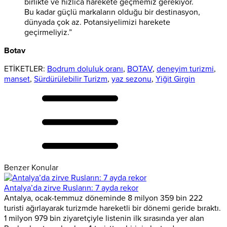
birlikte ve hızlıca harekete geçmemiz gerekiyor.
Bu kadar güçlü markaların olduğu bir destinasyon,
dünyada çok az. Potansiyelimizi harekete
geçirmeliyiz.”
Botav
ETİKETLER:
Bodrum doluluk oranı
,
BOTAV
,
deneyim turizmi
,
manset
,
Sürdürülebilir Turizm
,
yaz sezonu
,
Yiğit Girgin
Benzer Konular
Antalya’da zirve Rusların: 7 ayda rekor
Antalya, ocak-temmuz döneminde 8 milyon 359 bin 222
turisti ağırlayarak turizmde hareketli bir dönemi geride bıraktı.
1 milyon 979 bin ziyaretçiyle listenin ilk sırasında yer alan