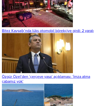
Bitez Kavşağı’nda lüks otomobil börekçiye girdi: 2 yaralı
Özgür Özel’den ‘çerçeve yasa’ açıklaması: ‘İmza atma
çabamız yok’