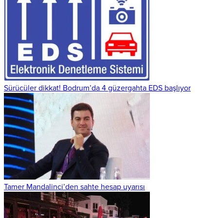
Sürücüler dikkat! Bodrum’da 4 güzergahta EDS başlıyor
Tamer Mandalinci’den sahte hesap uyarısı