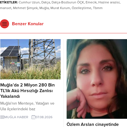
ETİKETLER:
Cumhur Uzun
,
Datça
,
Datça-Bozburun ÖÇK
,
Emecik
,
Hazine arazisi
,
manset
,
Mehmet Şimşek
,
Muğla
,
Murat Kurum
,
Özelleştirme
,
Tbmm
Benzer Konular
Muğla’da 2 Milyon 280 Bin
TL’lik Akü Hırsızlığı Zanlısı
Yakalandı
Muğla'nın Menteşe, Yatağan ve
Ula ilçelerindeki baz
istasyonlarından değişik tarihlerde
MUĞLA HABER
07.08.2026
toplam 76 adet akü çalan şüpheli
Özlem Arslan cinayetinde
B.Ç., JASAT ekiplerinin 5 aylık