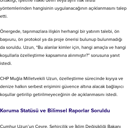
ortaklığı, işletme hakkı devri veya ayni hak tesisi
yöntemlerinden hangisinin uygulanacağının açıklanmasını talep
etti.
Önergede, taşınmazlara ilişkin herhangi bir yatırım talebi, ön
başvuru, ön protokol ya da proje önerisi bulunup bulunmadığı
da soruldu. Uzun, “Bu alanlar kimler için, hangi amaçla ve hangi
koşullarla özelleştirme kapsamına alınmıştır?” sorusuna yanıt
istedi.
CHP Muğla Milletvekili Uzun, özelleştirme sürecinde kıyıya ve
denize halkın serbest erişimini güvence altına alacak bağlayıcı
koşullar getirilip getirilmeyeceğinin de açıklanmasını istedi.
Koruma Statüsü ve Bilimsel Raporlar Soruldu
Cumhur Uzun’un Çevre, Şehircilik ve İklim Değişikliği Bakanı