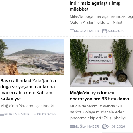
indirimsiz ağırlaştırılmış
teknik takibi ve 148 saatlik kamera
müebbet
incelemesi sonucu yakalandı.
Milas’ta boşanma aşamasındaki eşi
Piyasa değeri yaklaşık 2 milyon
Özlem Arslan’ı öldüren Nihat
280 bin TL olan çalıntı aküleri geri
Arslan, ilk duruşmada indirimsiz
dönüşüm işletmecisi M.B.'ye sattığı
MUĞLA HABER
07.08.2026
ağırlaştırılmış müebbet hapis
belirlendi. B.Ç. tutuklanarak
cezasına çarptırıldı.
cezaevine...
Baskı altındaki Yatağan’da
doğa ve yaşam alanlarına
maden ablukası: Katliam
Muğla’da uyuşturucu
katlanıyor
operasyonları: 33 tutuklama
Muğla'nın Yatağan ilçesindeki
Muğla’da temmuz ayında 170
mermer ocağının kapasitesinin üç
narkotik olaya müdahale eden
MUĞLA HABER
06.08.2026
kat artırılması için hazırlanan ÇED
jandarma ekipleri 174 şüpheliyi
dosyası, proje alanının tamamen
yakaladı. Şüphelilerden 33’ü
MUĞLA HABER
04.08.2026
ormanlık bölgede bulunduğunu
tutuklandı.