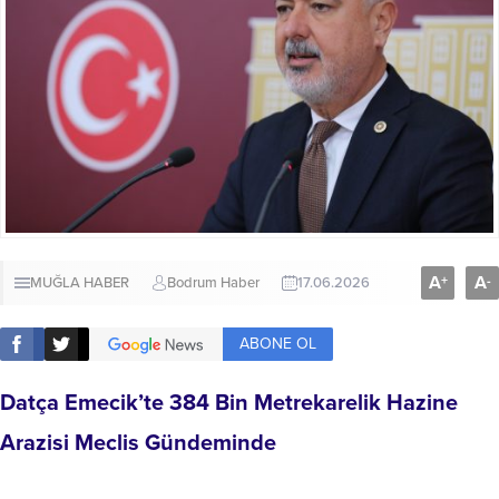
A
A
+
-
MUĞLA HABER
Bodrum Haber
17.06.2026
ABONE OL
Datça Emecik’te 384 Bin Metrekarelik Hazine
Arazisi Meclis Gündeminde