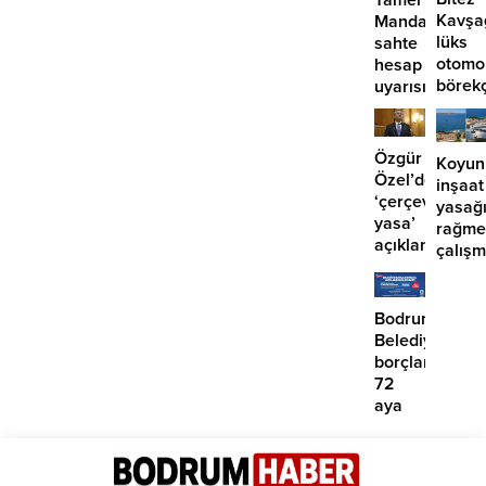
Kavşa
Mandalinci’de
lüks
sahte
otomo
hesap
börek
uyarısı
girdi:
2
yaralı
Özgür
Koyun
Özel’den
inşaat
‘çerçeve
yasağ
yasa’
rağme
açıklaması:
çalış
‘İmza
iddias
atma
çabamız
Bodrum
yok’
Belediyesinde
borçlara
72
aya
kadar
taksit