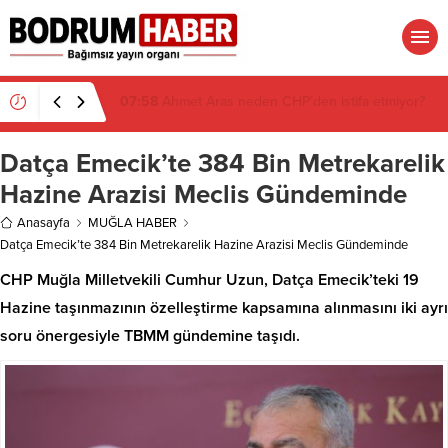
07:26
Muğla’da 2 Milyon 280 Bin TL’lik Akü
Hırsızlığı Zanlısı Yakalandı
Datça Emecik’te 384 Bin Metrekarelik
Hazine Arazisi Meclis Gündeminde
Anasayfa
MUĞLA HABER
Datça Emecik’te 384 Bin Metrekarelik Hazine Arazisi Meclis Gündeminde
CHP Muğla Milletvekili Cumhur Uzun, Datça Emecik’teki 19
Hazine taşınmazının özelleştirme kapsamına alınmasını iki ayrı
soru önergesiyle TBMM gündemine taşıdı.