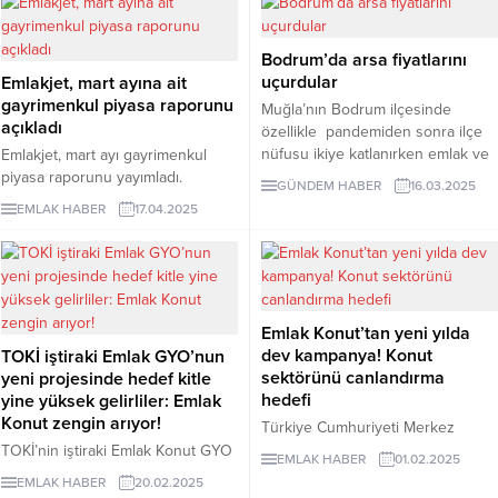
oranlar, muafiyetler ve ödeme
emlakçıların da kullanımına
şekilleri.
açıldığını belirterek, "Gayrimenkul
Bodrum’da arsa fiyatlarını
sahipleri, emlak danışmanına Tapu
uçurdular
Emlakjet, mart ayına ait
ve Kadastro Genel Müdürlüğünün
gayrimenkul piyasa raporunu
sisteminden yetki verebilecek.
Muğla’nın Bodrum ilçesinde
açıkladı
Emlak danışmanı da aldığı yetkiyle,
özellikle pandemiden sonra ilçe
kontratı kiracı adayına elektronik
nüfusu ikiye katlanırken emlak ve
Emlakjet, mart ayı gayrimenkul
ortamda ulaştırabilecek" dedi.
arsa fiyatlarında yüzde 400’lere
piyasa raporunu yayımladı.
GÜNDEM HABER
16.03.2025
varan artış nedeniyle büyük
Raporda, konut fiyatlarında en
EMLAK HABER
17.04.2025
şehirlerden gelmek isteyenler
yüksek fiyat artışının Adana'da
çaresiz duruma düştü.
olduğu, büyükşehirlerde ise fiyat
artışının yavaşladığı görüldü.
Gayrimenkul arayışında olan
katılımcıların büyük bölümünün
Emlak Konut’tan yeni yılda
satılık konut aradığı belirtilen
dev kampanya! Konut
raporda, ankete katılan
TOKİ iştiraki Emlak GYO’nun
sektörünü canlandırma
kullanıcıların yüzde 70'inin ilan
yeni projesinde hedef kitle
hedefi
sitelerinden arama yaptığı
yine yüksek gelirliler: Emlak
kaydedildi.
Konut zengin arıyor!
Türkiye Cumhuriyeti Merkez
Bankası'nın (TCMB) faiz
TOKİ’nin iştiraki Emlak Konut GYO
EMLAK HABER
01.02.2025
indirimleriyle gayrimenkul
tarafından hayata geçirilen yeni
EMLAK HABER
20.02.2025
sektöründe hareketlilik
sosyal konut projesi orta gelirlileri