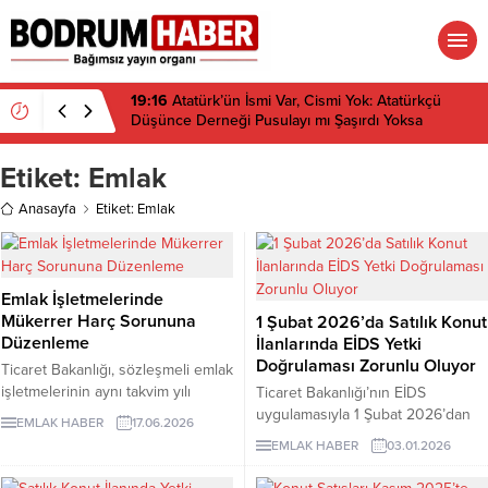
19:16
Atatürk’ün İsmi Var, Cismi Yok: Atatürkçü
Düşünce Derneği Pusulayı mı Şaşırdı Yoksa
Navigasyon mu Bozuldu?
Etiket:
Emlak
Anasayfa
Etiket: Emlak
Emlak İşletmelerinde
Mükerrer Harç Sorununa
1 Şubat 2026’da Satılık Konut
Düzenleme
İlanlarında EİDS Yetki
Doğrulaması Zorunlu Oluyor
Ticaret Bakanlığı, sözleşmeli emlak
işletmelerinin aynı takvim yılı
Ticaret Bakanlığı’nın EİDS
içinde ikinci kez yetki belgesi
uygulamasıyla 1 Şubat 2026’dan
EMLAK HABER
17.06.2026
harcı ödemesinin önüne geçen
itibaren satılık konut ilanlarında e-
EMLAK HABER
03.01.2026
yeni bir uygulama başlattı.
Devlet üzerinden yetki
doğrulaması yapılmadan ilan