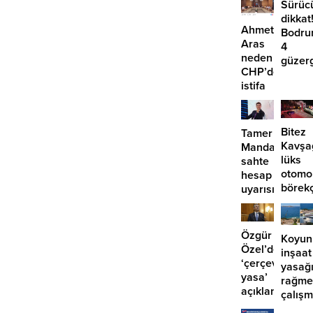
Sürüc
dikkat
Ahmet
Bodru
Aras
4
neden
güzer
CHP’den
EDS
istifa
başlıy
etmiyor?
Bitez
Tamer
Kavşa
Mandalinci’de
lüks
sahte
otomo
hesap
börek
uyarısı
girdi:
2
yaralı
Özgür
Koyun
Özel’den
inşaat
‘çerçeve
yasağ
yasa’
rağme
açıklaması:
çalış
‘İmza
iddias