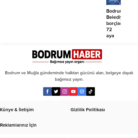
atma
çabamız
Bodrum
yok’
Belediyesinde
borçlara
72
aya
kadar
taksit
Bodrum ve Muğla gündeminde halktan gücünü alan, belgeye dayalı
bağımsız yayın.
Künye & İletişim
Gizlilik Politikası
Reklamlarınız İçin