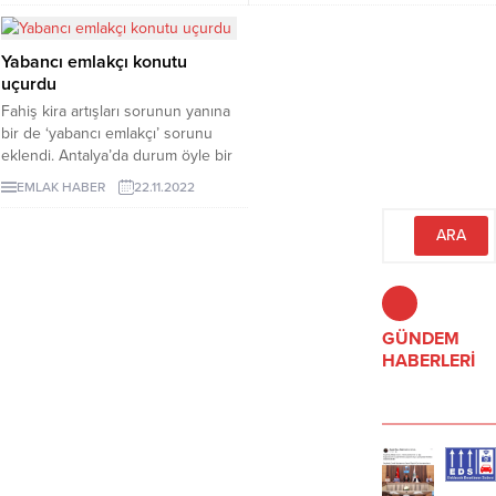
beklenirken Emlak Konut GYO,
sevindirmedi.
2025'te 102 bin bağımsız bölüm
Yabancı emlakçı konutu
teslimi ve 45 yeni ihale ile sektöre
uçurdu
dinamizm kazandırmayı hedefliyor.
Şirket ayrıca 5 milyar TL'lik yatırım
Fahiş kira artışları sorunun yanına
fonu ile finansal büyümeyi
bir de ‘yabancı emlakçı’ sorunu
destekleyecek.
eklendi. Antalya’da durum öyle bir
hal aldı ki; Antalya Emlak
EMLAK HABER
22.11.2022
Komisyoncuları ...
GÜNDEM
HABERLERİ