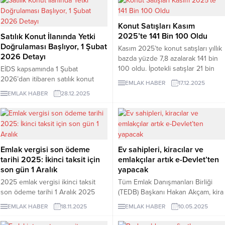
yayımlanamayacak.
Konut Satışları Kasım
2025’te 141 Bin 100 Oldu
Satılık Konut İlanında Yetki
Doğrulaması Başlıyor, 1 Şubat
Kasım 2025’te konut satışları yıllık
2026 Detayı
bazda yüzde 7,8 azalarak 141 bin
100 oldu. İpotekli satışlar 21 bin
EİDS kapsamında 1 Şubat
499, yabancıya satış bin 943
2026’dan itibaren satılık konut
EMLAK HABER
17.12.2025
olarak açıklandı.
ilanlarında yetki doğrulaması
EMLAK HABER
28.12.2025
zorunlu oluyor. Emlak işletmeleri,
mal sahibinden e Devlet yetkisi
olmadan ilan giremeyecek.
Emlak vergisi son ödeme
Ev sahipleri, kiracılar ve
tarihi 2025: İkinci taksit için
emlakçılar artık e-Devlet’ten
son gün 1 Aralık
yapacak
2025 emlak vergisi ikinci taksit
Tüm Emlak Danışmanları Birliği
son ödeme tarihi 1 Aralık 2025
(TEDB) Başkanı Hakan Akçam, kira
Pazartesi. Birinci taksit 2
sözleşmelerinin e-Devlet Kapısı
EMLAK HABER
18.11.2025
EMLAK HABER
10.05.2025
Haziran’da sona ermişti. İşte 2025
üzerinden hazırlanmasına ilişkin
emlak vergisi ödeme tarihleri,
hizmetin bugün itibarıyla