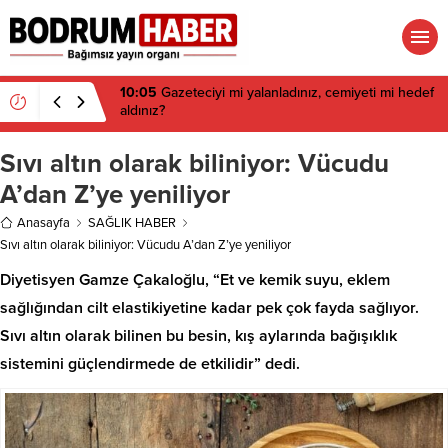
06:15
Danıştay iptal etmişti: Ortakent’te 650 bin
metrekare için yeni imar kararı
Sıvı altın olarak biliniyor: Vücudu
A’dan Z’ye yeniliyor
Anasayfa
SAĞLIK HABER
Sıvı altın olarak biliniyor: Vücudu A’dan Z’ye yeniliyor
Diyetisyen Gamze Çakaloğlu, “Et ve kemik suyu, eklem
sağlığından cilt elastikiyetine kadar pek çok fayda sağlıyor.
Sıvı altın olarak bilinen bu besin, kış aylarında bağışıklık
sistemini güçlendirmede de etkilidir” dedi.