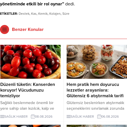
yönetiminde etkili bir rol oynar”
dedi.
ETİKETLER:
Destek
,
Kas
,
Kemik
,
Kolajen
,
Süre
Benzer Konular
Düzenli tüketin: Kanserden
Hem pratik hem doyurucu
koruyor! Vücudunuzu
lezzetler arayanlara:
temizliyor
Glütensiz 6 atıştırmalık tarifi
Sağlıklı beslenmede önemli bir
Glütensiz beslenirken atıştırmalık
yere sahip olan kızılcık, kalp ve
seçeneklerini sınırlamak zorunda
damar sistemini desteklerken
değilsiniz. Evde kolayca
SAĞLIK HABER
08.08.2026
SAĞLIK HABER
06.08.2026
bağışıklık sisteminin güçlenmesine
hazırlayabileceğiniz bu 5 glütensiz
de katkı sağlıyor. Enfeksiyonlara
tarif, hem pratik hem de lezzetli