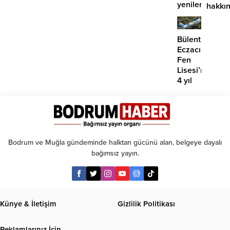
yenilerinin
hakkı
önü
suç
mü
duyur
açılıyor?
Bülent
Eczacıbaşı
Fen
Lisesi’nde
4 yıl
geçti,
hâlâ
proje
konuşuluyor
Bodrum ve Muğla gündeminde halktan gücünü alan, belgeye dayalı
bağımsız yayın.
Künye & İletişim
Gizlilik Politikası
Reklamlarınız İçin