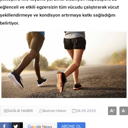
eğlenceli ve etkili egzersizin tüm vücudu çalıştırarak vücut
şekillendirmeye ve kondisyon artırmaya katkı sağladığını
belirtiyor.
A
A
+
-
SAĞLIK HABER
Bodrum Haber
28.05.2025
ABONE OL