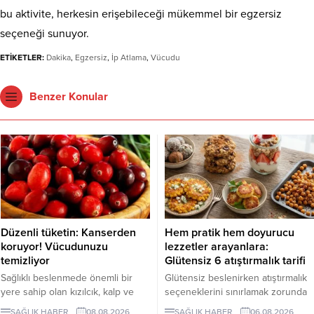
bu aktivite, herkesin erişebileceği mükemmel bir egzersiz
seçeneği sunuyor.
ETİKETLER:
Dakika
,
Egzersiz
,
İp Atlama
,
Vücudu
Benzer Konular
Düzenli tüketin: Kanserden
Hem pratik hem doyurucu
koruyor! Vücudunuzu
lezzetler arayanlara:
temizliyor
Glütensiz 6 atıştırmalık tarifi
Sağlıklı beslenmede önemli bir
Glütensiz beslenirken atıştırmalık
yere sahip olan kızılcık, kalp ve
seçeneklerini sınırlamak zorunda
damar sistemini desteklerken
değilsiniz. Evde kolayca
SAĞLIK HABER
08.08.2026
SAĞLIK HABER
06.08.2026