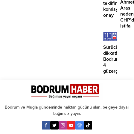
Ahme
teklifine
Aras
komisyondan
neden
onay
CHP’d
istifa
etmiyo
Sürücüler
dikkat!
Bodrum’da
4
güzergahta
EDS
başlıyor
Bodrum ve Muğla gündeminde halktan gücünü alan, belgeye dayalı
bağımsız yayın.