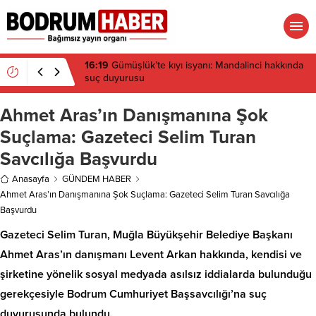
15:45
Bülent Eczacıbaşı Fen Lisesi’nde 4 yıl geçti,
hâlâ proje konuşuluyor
Ahmet Aras’ın Danışmanına Şok
Suçlama: Gazeteci Selim Turan
Savcılığa Başvurdu
Anasayfa
GÜNDEM HABER
Ahmet Aras’ın Danışmanına Şok Suçlama: Gazeteci Selim Turan Savcılığa
Başvurdu
Gazeteci Selim Turan, Muğla Büyükşehir Belediye Başkanı
Ahmet Aras’ın danışmanı Levent Arkan hakkında, kendisi ve
şirketine yönelik sosyal medyada asılsız iddialarda bulunduğu
gerekçesiyle Bodrum Cumhuriyet Başsavcılığı’na suç
duyurusunda bulundu.