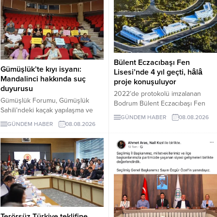
Bülent Eczacıbaşı Fen
Gümüşlük’te kıyı isyanı:
Lisesi’nde 4 yıl geçti, hâlâ
Mandalinci hakkında suç
proje konuşuluyor
duyurusu
2022’de protokolü imzalanan
Gümüşlük Forumu, Gümüşlük
Bodrum Bülent Eczacıbaşı Fen
Sahili’ndeki kaçak yapılaşma ve
Lisesi için dört yıl sonra hâlâ proje
GÜNDEM HABER
08.08.2026
Çayıraltı Halk Plajı’ndaki işgal
süreci görüşülüyor. Okulun ne
GÜNDEM HABER
08.08.2026
iddiaları nedeniyle Bodrum
zaman tamamlanacağı ve öğrenci
Belediye Başkanı Tamer
kabul edeceği belirsiz.
Mandalinci hakkında suç
duyurusunda bulundu.
Terörsüz Türkiye teklifine