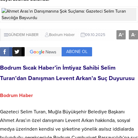
A
A
+
-
GÜNDEM HABER
Bodrum Haber
09.10.2025
ABONE OL
Bodrum Sıcak Haber’in İmtiyaz Sahibi Selim
Turan’dan Danışman Levent Arkan’a Suç Duyurusu
Bodrum Haber
Gazeteci Selim Turan, Muğla Büyükşehir Belediye Başkanı
Ahmet Aras’ın özel danışmanı Levent Arkan hakkında, sosyal
medya üzerinden kendisi ve şirketine yönelik asılsız iddialarda
bulunduğu gerekçesiyle Bodrum Cumhuriyet Başsavcılığı’na suç