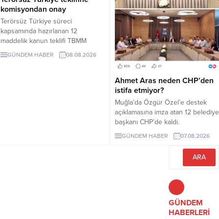
komisyondan onay
Terörsüz Türkiye süreci
kapsamında hazırlanan 12
maddelik kanun teklifi TBMM
Adalet Komisyonunda kabul edildi.
GÜNDEM HABER
08.08.2026
Teklif 5 ve 10 yıllık erteleme
düzenlemeleri içeriyor.
Ahmet Aras neden CHP’den
istifa etmiyor?
Muğla’da Özgür Özel’e destek
açıklamasına imza atan 12 belediye
başkanı CHP’de kaldı.
Milletvekilleri Yeni Parti’ye
GÜNDEM HABER
07.08.2026
geçerken belediye başkanlarının
tutumu ve CHP yönetiminin
sessizliği tartışılıyor.
GÜNDEM
HABERLERİ