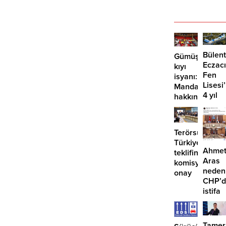
Bülent
Gümüşlük’te
Eczacı
kıyı
Fen
isyanı:
Lisesi
Mandalinci
4 yıl
hakkında
geçti,
suç
hâlâ
duyurusu
proje
Terörsüz
konuş
Türkiye
Ahme
teklifine
Aras
komisyondan
neden
onay
CHP’d
istifa
etmiyo
Tamer