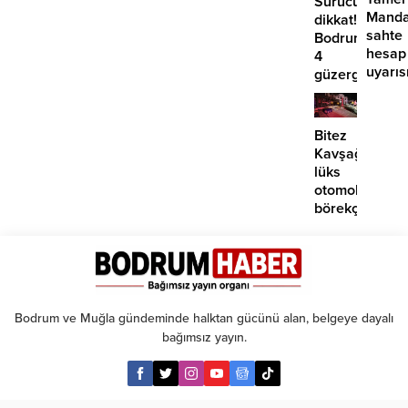
Sürücüler
Manda
dikkat!
sahte
Bodrum’da
hesap
4
uyarıs
güzergahta
EDS
başlıyor
Bitez
Kavşağı’nda
lüks
otomobil
börekçiye
girdi:
2
yaralı
Bodrum ve Muğla gündeminde halktan gücünü alan, belgeye dayalı
bağımsız yayın.