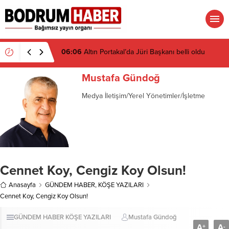
06:05
Antalya’da zirve Rusların: 7 ayda rekor
Mustafa Gündoğ
Medya İletişim/Yerel Yönetimler/İşletme
Cennet Koy, Cengiz Koy Olsun!
Anasayfa
GÜNDEM HABER
,
KÖŞE YAZILARI
Cennet Koy, Cengiz Koy Olsun!
GÜNDEM HABER
KÖŞE YAZILARI
Mustafa Gündoğ
A
A
+
-