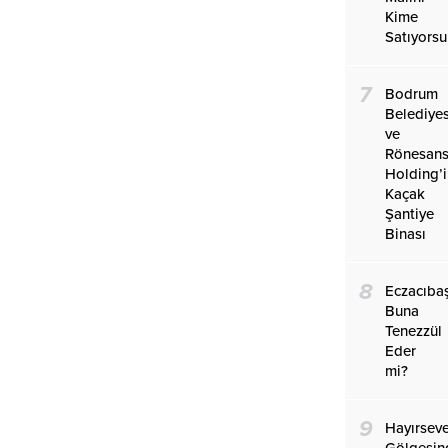
Kime
Satıyors
7
Bodrum
Belediyes
ve
Rönesan
Holding’
Kaçak
Şantiye
Binası
8
Eczacıba
Buna
Tenezzül
Eder
mi?
9
Hayırseve
Gölgesin