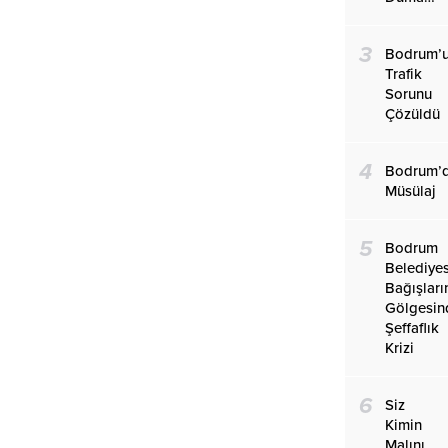
3
Bodrum’
Trafik
Sorunu
Çözüldü
4
Bodrum’
Müsülaj
5
Bodrum
Belediye
Bağışları
Gölgesin
Şeffaflık
Krizi
6
Siz
Kimin
Malını