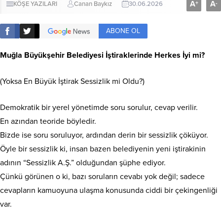
A
A
+
-
KÖŞE YAZILARI
Canan Baykız
30.06.2026
ABONE OL
Muğla Büyükşehir Belediyesi İştiraklerinde Herkes İyi mi?
(Yoksa En Büyük İştirak Sessizlik mi Oldu?)
Demokratik bir yerel yönetimde soru sorulur, cevap verilir.
En azından teoride böyledir.
Bizde ise soru soruluyor, ardından derin bir sessizlik çöküyor.
Öyle bir sessizlik ki, insan bazen belediyenin yeni iştirakinin
adının “Sessizlik A.Ş.” olduğundan şüphe ediyor.
Çünkü görünen o ki, bazı soruların cevabı yok değil; sadece
cevapların kamuoyuna ulaşma konusunda ciddi bir çekingenliği
var.