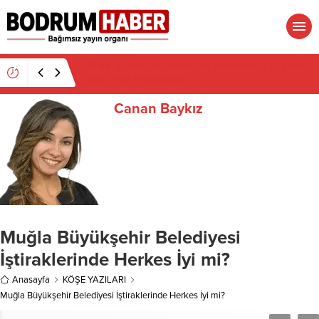
15:45
Bülent Eczacıbaşı Fen Lisesi’nde 4 yıl geçti,
hâlâ proje konuşuluyor
Canan Baykız
Muğla Büyükşehir Belediyesi
İştiraklerinde Herkes İyi mi?
Anasayfa
KÖŞE YAZILARI
Muğla Büyükşehir Belediyesi İştiraklerinde Herkes İyi mi?