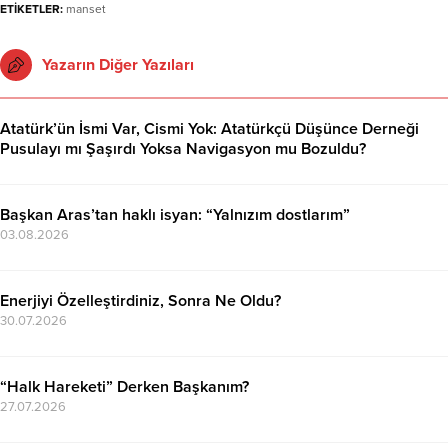
ETİKETLER:
manset
Yazarın Diğer Yazıları
Atatürk’ün İsmi Var, Cismi Yok: Atatürkçü Düşünce Derneği
Pusulayı mı Şaşırdı Yoksa Navigasyon mu Bozuldu?
07.08.2026
Başkan Aras’tan haklı isyan: “Yalnızım dostlarım”
03.08.2026
Enerjiyi Özelleştirdiniz, Sonra Ne Oldu?
30.07.2026
“Halk Hareketi” Derken Başkanım?
27.07.2026