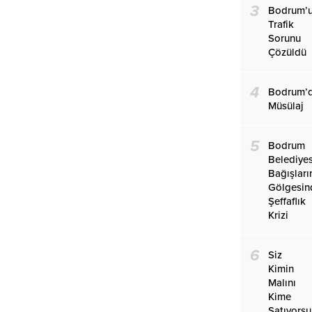
3
Bodrum’
Trafik
Sorunu
Çözüldü
4
Bodrum’
Müsülaj
5
Bodrum
Belediye
Bağışları
Gölgesin
Şeffaflık
Krizi
6
Siz
Kimin
Malını
Kime
Satıyors