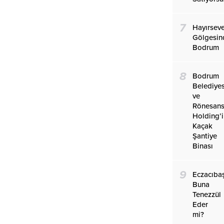
7
Hayırseve
Gölgesin
Bodrum
8
Bodrum
Belediyes
ve
Rönesan
Holding’
Kaçak
Şantiye
Binası
9
Eczacıba
Buna
Tenezzül
Eder
mi?