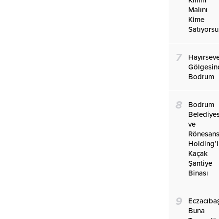
Malını
Kime
Satıyors
7
Hayırseve
Gölgesin
Bodrum
8
Bodrum
Belediyes
ve
Rönesan
Holding’
Kaçak
Şantiye
Binası
9
Eczacıba
Buna