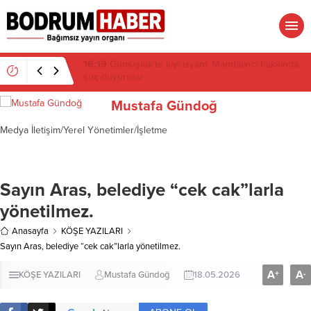
15:45
Bülent Eczacıbaşı Fen Lisesi’nde 4 yıl geçti,
hâlâ proje konuşuluyor
Mustafa Gündoğ
Medya İletişim/Yerel Yönetimler/İşletme
Sayın Aras, belediye “cek cak”larla
yönetilmez.
Anasayfa
KÖŞE YAZILARI
Sayın Aras, belediye “cek cak”larla yönetilmez.
A
A
+
-
KÖŞE YAZILARI
Mustafa Gündoğ
18.05.2026