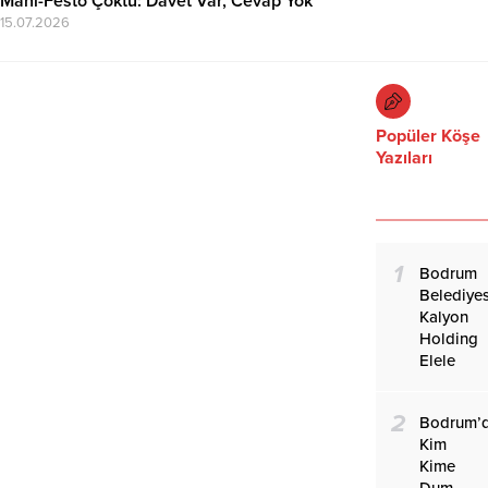
Mani-Festo Çöktü: Davet Var, Cevap Yok
15.07.2026
Popüler Köşe
Yazıları
1
Bodrum
Belediyes
Kalyon
Holding
Elele
2
Bodrum’
Kim
Kime
Dum