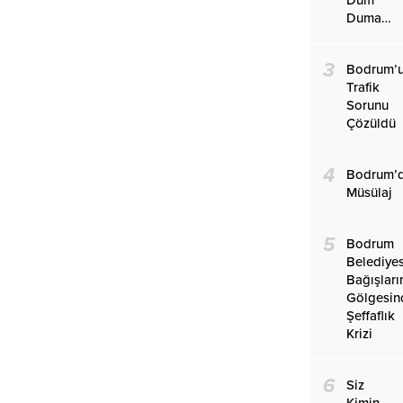
Duma…
3
Bodrum’
Trafik
Sorunu
Çözüldü
4
Bodrum’
Müsülaj
5
Bodrum
Belediye
Bağışları
Gölgesin
Şeffaflık
Krizi
6
Siz
Kimin