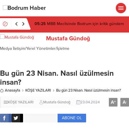
19:16
Atatürk’ün İsmi Var, Cismi Yok: Atatürkçü
Düşünce Derneği Pusulayı mı Şaşırdı Yoksa
Navigasyon mu Bozuldu?
Mustafa Gündoğ
Medya İletişim/Yerel Yönetimler/İşletme
Bu gün 23 Nisan. Nasıl üzülmesin
insan?
Anasayfa
KÖŞE YAZILARI
Bu gün 23 Nisan. Nasıl üzülmesin insan?
A
A
+
-
KÖŞE YAZILARI
Mustafa Gündoğ
23.04.2024
ABONE OL