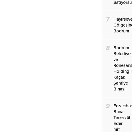
Satıyors
7
Hayırseve
Gölgesin
Bodrum
8
Bodrum
Belediyes
ve
Rönesan
Holding’
Kaçak
Şantiye
Binası
9
Eczacıba
Buna
Tenezzül
Eder
mi?