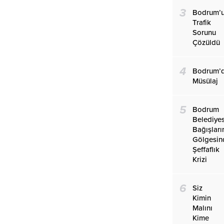
3
Bodrum’
Trafik
Sorunu
Çözüldü
4
Bodrum’
Müsülaj
5
Bodrum
Belediye
Bağışları
Gölgesin
Şeffaflık
Krizi
6
Siz
Kimin
Malını
Kime