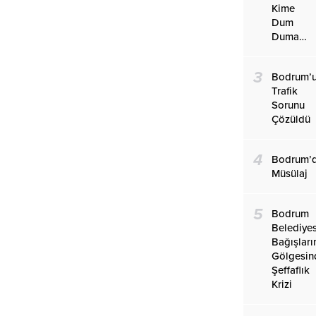
Kime
Dum
Duma…
3
Bodrum’
Trafik
Sorunu
Çözüldü
4
Bodrum’
Müsülaj
5
Bodrum
Belediye
Bağışları
Gölgesin
Şeffaflık
Krizi