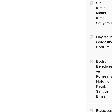
6
Siz
Kimin
Malını
Kime
Satıyors
7
Hayırseve
Gölgesin
Bodrum
8
Bodrum
Belediyes
ve
Rönesan
Holding’
Kaçak
Şantiye
Binası
9
Eczacıba