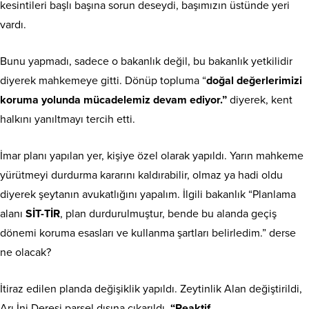
kesintileri başlı başına sorun deseydi, başımızın üstünde yeri
vardı.
Bunu yapmadı, sadece o bakanlık değil, bu bakanlık yetkilidir
diyerek mahkemeye gitti. Dönüp topluma “
doğal değerlerimizi
koruma yolunda mücadelemiz devam ediyor.”
diyerek, kent
halkını yanıltmayı tercih etti.
İmar planı yapılan yer, kişiye özel olarak yapıldı. Yarın mahkeme
yürütmeyi durdurma kararını kaldırabilir, olmaz ya hadi oldu
diyerek şeytanın avukatlığını yapalım. İlgili bakanlık “Planlama
alanı
SİT-TİR
, plan durdurulmuştur, bende bu alanda geçiş
dönemi koruma esasları ve kullanma şartları belirledim.” derse
ne olacak?
İtiraz edilen planda değişiklik yapıldı. Zeytinlik Alan değiştirildi,
Arı İni Deresi parsel dışına çıkarıldı,
“Reaktif