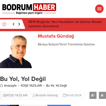
13:10
Çeşitli illerdeki enerji ve altyapı projeleri için
acele kamulaştırma kararı çıktı
Mustafa Gündoğ
Medya İletişim/Yerel Yönetimler/İşletme
Bu Yol, Yol Değil
Anasayfa
KÖŞE YAZILARI
Bu Yol, Yol Değil
A
A
+
-
KÖŞE YAZILARI
Mustafa Gündoğ
19.04.2024