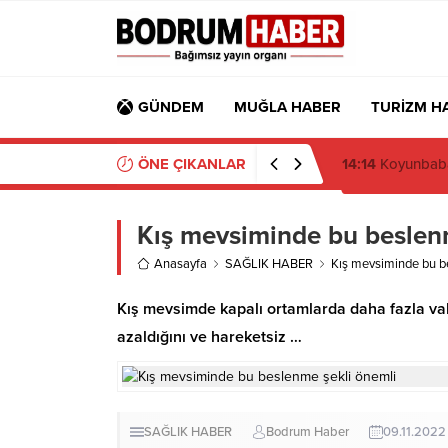
GÜNDEM
MUĞLA HABER
TURİZM H
ÖNE ÇIKANLAR
06:06
Altın Port
Kış mevsiminde bu beslen
Anasayfa
SAĞLIK HABER
Kış mevsiminde bu b
Kış mevsimde kapalı ortamlarda daha fazla vaki
azaldığını ve hareketsiz …
SAĞLIK HABER
Bodrum Haber
09.11.2022