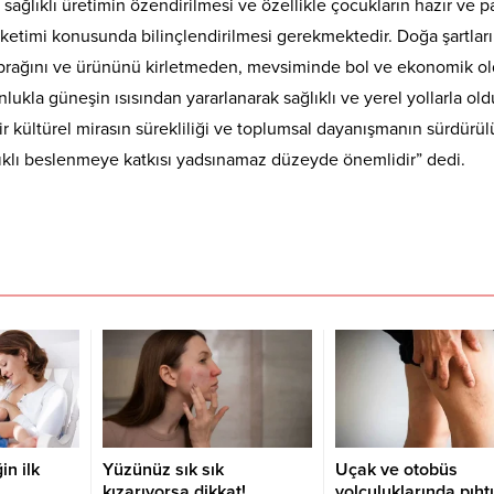
ğlıklı üretimin özendirilmesi ve özellikle çocukların hazır ve pa
tüketimi konusunda bilinçlendirilmesi gerekmektedir. Doğa şartlar
toprağını ve ürününü kirletmeden, mevsiminde bol ve ekonomik o
ukla güneşin ısısından yararlanarak sağlıklı ve yerel yollarla ol
r kültürel mirasın sürekliliği ve toplumsal dayanışmanın sürdürül
lıklı beslenmeye katkısı yadsınamaz düzeyde önemlidir” dedi.
n ilk
Yüzünüz sık sık
Uçak ve otobüs
kızarıyorsa dikkat!
yolculuklarında pıhtı