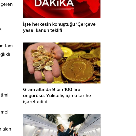
 içeren
İşte herkesin konuştuğu ‘Çerçeve
k
yasa’ kanun teklifi
an tam
ğlıklı
Gram altında 9 bin 100 lira
etimi
öngörüsü: Yükseliş için o tarihe
işaret edildi
emel
r alan