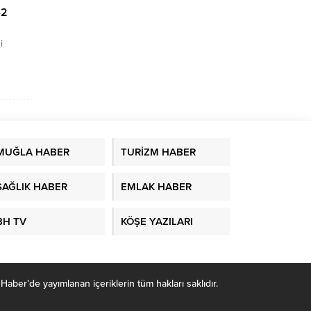
-2
i
Gelişen,
süren
il
siz
riskini
şen, bol
MUĞLA HABER
TURİZM HABER
i
isk
SAĞLIK HABER
EMLAK HABER
BH TV
KÖŞE YAZILARI
r’de yayımlanan içeriklerin tüm hakları saklıdır.