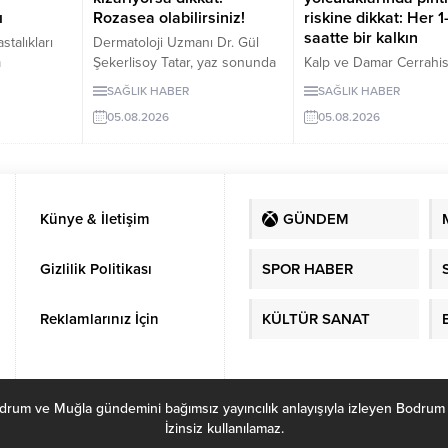
ı
Rozasea olabilirsiniz!
riskine dikkat: Her 1
saatte bir kalkın
talıkları
Dermatoloji Uzmanı Dr. Gül
m
Şekerlisoy Tatar, yaz sonunda
Kalp ve Damar Cerrahis
 sütünün
yüzde artan kızarıklık, yanma,
Uzmanı Dr. Murat İlkar 
SAĞLIK HABER
SAĞLIK HABER
nı
batma ve hassasiyet
dört-beş saatten uzun 
05.08.2026
05.08.2026
şam boyu
şikâyetlerinin yalnızca hassas
uçak, otobüs ve otomob
luşturan
ciltten
yolculuklarında hareket
 mucize”
kaynaklanmayabileceğini
kalmanın bacak
söyledi. Tatar, tekrarlayan
toplardamarlarında pıhtı 
umdan
belirtilerin rozasea olarak
artırdığını söyledi. Geli
Künye & İletişim
GÜNDEM
emzirmeye
bilinen kronik “gül hastalığı”na
su tüketilmesini, düzenl
 ay yalnızca
işaret edebileceğini belirterek
hareket edilmesini ve r
 gerektiğini
erken tanı uyarısında bulundu.
grubundaki kişilerin
Gizlilik Politikası
SPOR HABER
kompresyon çorabı
kullanmasını önerdi.
Reklamlarınız İçin
KÜLTÜR SANAT
ve Muğla gündemini bağımsız yayıncılık anlayışıyla izleyen Bodrum Habe
İzinsiz kullanılamaz.