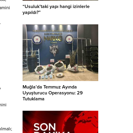
“Usuluk’taki yapı hangi izinlerle
amini
yapıldı?”
r
Muğla’da Temmuz Ayında
p
Uyuşturucu Operasyonu: 29
Tutuklama
mini
ılmalı;