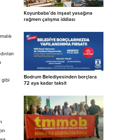
Koyunbaba’da inşaat yasağına
rağmen çalışma iddiası
rmalık
dırılan
n
Bodrum Belediyesinden borçlara
 gibi
72 aya kadar taksit
n
yon
asa,