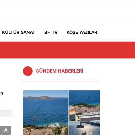
KÜLTÜR SANAT
BH TV
KÖŞE YAZILARI
GÜNDEM HABERLERİ
in
A
-