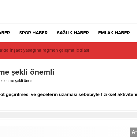
ABER
SPOR HABER
SAĞLIK HABER
EMLAK HABER
akal’da Jüri Başkanı belli oldu
me şekli önemli
eslenme şekli önemli
t geçirilmesi ve gecelerin uzaması sebebiyle fiziksel aktiviten
A
+