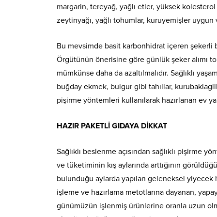
margarin, tereyağ, yağlı etler, yüksek kolesterol 
zeytinyağı, yağlı tohumlar, kuruyemişler uygun v
Bu mevsimde basit karbonhidrat içeren şekerli be
Örgütünün önerisine göre günlük şeker alımı top
mümkünse daha da azaltılmalıdır. Sağlıklı yaşa
buğday ekmek, bulgur gibi tahıllar, kurubaklagille
pişirme yöntemleri kullanılarak hazırlanan ev yap
HAZIR PAKETLİ GIDAYA DİKKAT
Sağlıklı beslenme açısından sağlıklı pişirme yön
ve tüketiminin kış aylarında arttığının görüldüğ
bulunduğu aylarda yapılan geleneksel yiyecek ha
işleme ve hazırlama metotlarına dayanan, yapay
günümüzün işlenmiş ürünlerine oranla uzun olm