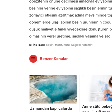
obezitenin önüne geçilmesi amacıyla ev yapımı sa
besinler yerine ev yapımı sağlıklı besinlerinin 
zorlayıcı etkisini azaltmak adına mevsiminde 
dönemlerde ulaşılabilen besin ürünlerinin çoğunl
düşük maliyetle farklı yiyeceklere dönüştüren bi
olmasının yerel üretime, sağlıklı yaşama ve sağ
ETİKETLER:
Besin
,
Hazır
,
Kuru
,
Sağlıklı
,
Vitamini
Benzer Konular
Anne sütü bebeği
Uzmandan kaplıcalarda
aşısı: ‘İlk 6 ay su