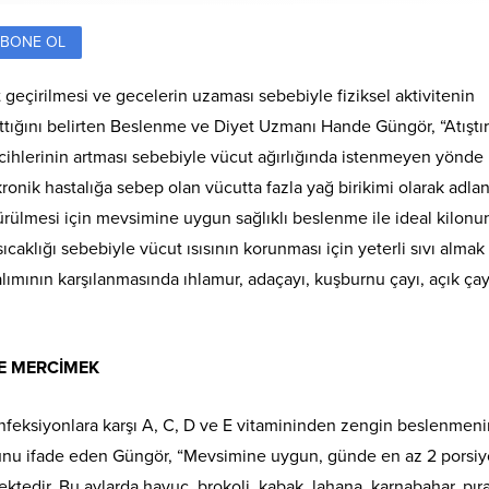
BONE OL
 geçirilmesi ve gecelerin uzaması sebebiyle fiziksel aktivitenin
rttığını belirten Beslenme ve Diyet Uzmanı Hande Güngör, “Atıştı
ercihlerinin artması sebebiyle vücut ağırlığında istenmeyen yönde
ronik hastalığa sebep olan vücutta fazla yağ birikimi olarak adlan
dürülmesi için mevsimine uygun sağlıklı beslenme ile ideal kilonu
caklığı sebebiyle vücut ısısının korunması için yeterli sıvı almak
ı alımının karşılanmasında ıhlamur, adaçayı, kuşburnu çayı, açık çay
VE MERCİMEK
enfeksiyonlara karşı A, C, D ve E vitamininden zengin beslenmeni
uğunu ifade eden Güngör, “Mevsimine uygun, günde en az 2 porsi
tedir. Bu aylarda havuç, brokoli, kabak, lahana, karnabahar, pır