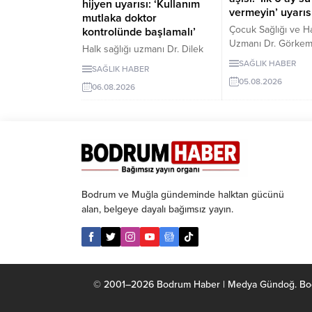
hijyen uyarısı: ‘Kullanım
vermeyin’ uyarıs
mutlaka doktor
Çocuk Sağlığı ve Has
kontrolünde başlamalı’
Uzmanı Dr. Görke
Halk sağlığı uzmanı Dr. Dilek
Küçükgüldal, anne
Aslan, kaplıcaların kas ve
SAĞLIK HABER
SAĞLIK HABER
bebeğin bağışıklığı
iskelet sistemi rahatsızlıkları ile
05.08.2026
güçlendiren ve ya
06.08.2026
stresin azaltılmasında yarar
sağlığın temelini o
sağlayabileceğini ancak hijyen
“canlı bir biyolojik
kurallarına uyulmaması ve
olduğunu söyledi.
bilinçsiz kullanımın ciddi sağlık
Küçükgüldal, doğ
sorunlarına yol açabileceğini
sonraki ilk saatte 
belirtti. Aslan, kaplıca
başlanması ve ilk 6
tedavisinin mutlaka sağlık
anne sütü verilmesi
çalışanlarının önerisiyle
Bodrum ve Muğla gündeminde halktan gücünü
vurguladı.
uygulanması gerektiğini
alan, belgeye dayalı bağımsız yayın.
vurguladı.
© 2001–2026 Bodrum Haber | Medya Gündoğ. Bodrum 