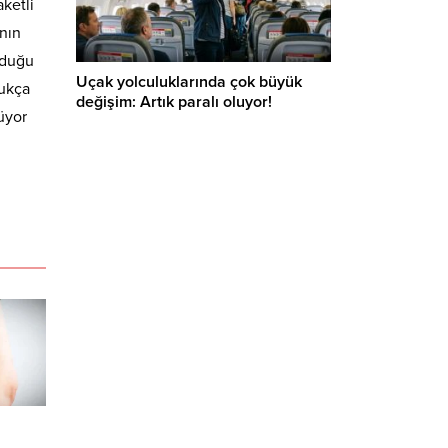
ketli
ının
lduğu
Uçak yolculuklarında çok büyük
dukça
değişim: Artık paralı oluyor!
üyor