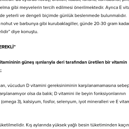
elma gibi meyvelerin tercih edilmesi önerilmektedir. Ayrıca E vit
erde yeterli ve dengeli biçimde günlük beslenmede bulunmalıdır.
 nohut ve barbunya gibi kurubaklagiller, günde 20-30 gram kada
lidir” diye konuştu.
EREKLİ”
tamininin güneş ışınlarıyla deri tarafından üretilen bir vitamin
;
ları, vücudun D vitamini gereksiniminin karşılanamamasına sebe
arşılanamıyor olsa da balık; D vitamini ile beyin fonksiyonlarının
 (omega 3), kalsiyum, fosfor, selenyum, iyot mineralleri ve E vita
üketilmelidir. Kış aylarında yüksek yağlı besin tüketiminden kaçın