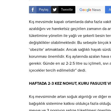
A
Paylaş
Tweetle
Kış mevsimde kapalı ortamlarda daha fazla vakit
azaldığını ve hareketsiz geçirilen zamanın da a
tüketimine yönelim ile yağlı ve şekerli besin t
değişiklikler olabilmektedir. Bu sebeple birçok k
‘obezite’ artmaktadır. Ancak sağlıklı hayatı sür
korunması önemlidir. Kış aylarında azalan hava sı
gerekir. Günde en az 2-2.5 litre su içilmeli, sıv
içecekler tercih edilmelidir” dedi.
HAFTADA 2-3 KEZ NOHUT, KURU FASULYE 
Kış mevsiminde artan soğuk algınlığı ve diğer 
bağışıklık sistemine katkısı oldukça fazla old
meyve ve 3 porsiyon sebze tüketilmesi önerilmek