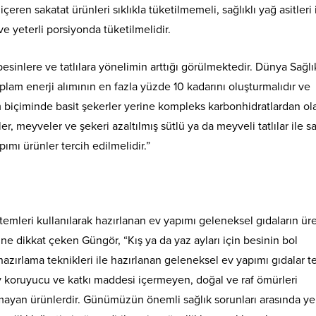
içeren sakatat ürünleri sıklıkla tüketilmemeli, sağlıklı yağ asitleri
e yeterli porsiyonda tüketilmelidir.
sinlere ve tatlılara yönelimin arttığı görülmektedir. Dünya Sağlı
lam enerji alımının en fazla yüzde 10 kadarını oluşturmalıdır ve
m biçiminde basit şekerler yerine kompleks karbonhidratlardan ol
r, meyveler ve şekeri azaltılmış sütlü ya da meyveli tatlılar ile sa
ımı ürünler tercih edilmelidir.”
temleri kullanılarak hazırlanan ev yapımı geleneksel gıdaların ür
üne dikkat çeken Güngör, “Kış ya da yaz ayları için besinin bol
zırlama teknikleri ile hazırlanan geleneksel ev yapımı gıdalar t
 koruyucu ve katkı maddesi içermeyen, doğal ve raf ömürleri
ayan ürünlerdir. Günümüzün önemli sağlık sorunları arasında ye